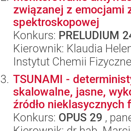
związanej z emocjami 
spektroskopowej
Konkurs:
PRELUDIUM 2
Kierownik: Klaudia Hel
Instytut Chemii Fizyczn
TSUNAMI - determinist
skalowalne, jasne, wyk
źródło nieklasycznych f
Konkurs:
OPUS 29
, pan
Kierownik: dr hab. Marc