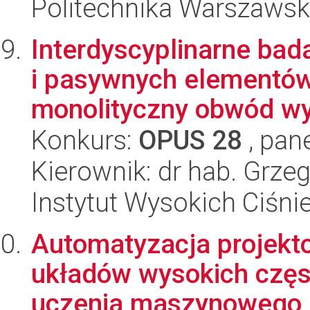
Politechnika Warszaws
Interdyscyplinarne bad
i pasywnych elementów
monolityczny obwód wy
Konkurs:
OPUS 28
, pan
Kierownik: dr hab. Grze
Instytut Wysokich Ciśni
Automatyzacja projekto
układów wysokich częs
uczenia maszynowego