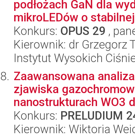
podłożach GaN dla wy
mikroLEDów o stabilnej 
Konkurs:
OPUS 29
, pan
Kierownik: dr Grzegorz
Instytut Wysokich Ciśni
Zaawansowana analiz
zjawiska gazochromow
nanostrukturach WO3 dl
Konkurs:
PRELUDIUM 2
Kierownik: Wiktoria Wei