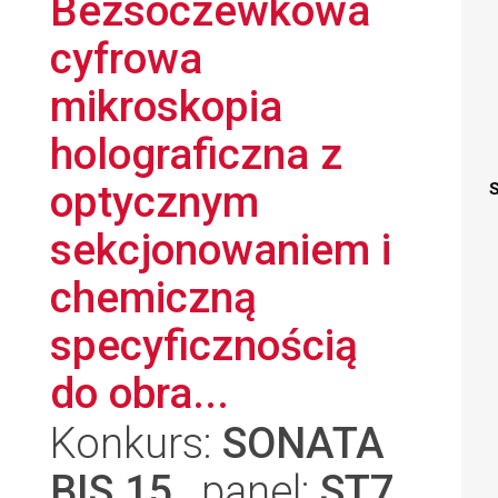
Bezsoczewkowa
cyfrowa
mikroskopia
holograficzna z
optycznym
S
sekcjonowaniem i
chemiczną
specyficznością
do obra...
Konkurs:
SONATA
BIS 15
, panel:
ST7