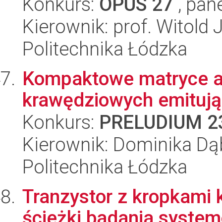
Konkurs:
OPUS 27
, pan
Kierownik: prof. Witold
Politechnika Łódzka
Kompaktowe matryce a
krawędziowych emitując
Konkurs:
PRELUDIUM 2
Kierownik: Dominika D
Politechnika Łódzka
Tranzystor z kropkami
ścieżki badania syst