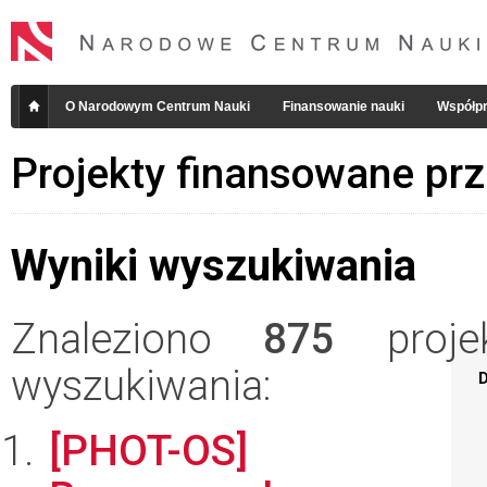
O Narodowym Centrum Nauki
Finansowanie nauki
Współpr
Projekty finansowane pr
Wyniki wyszukiwania
Znaleziono
875
projek
wyszukiwania:
D
[PHOT-OS]