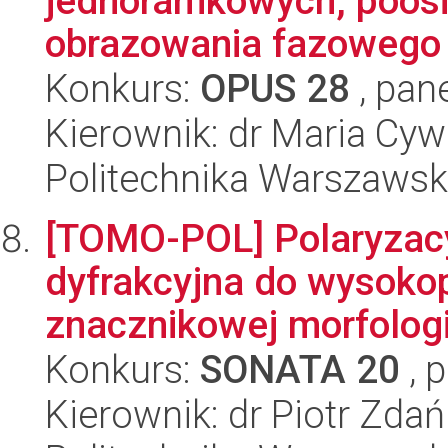
jednoramkowych, poosi
obrazowania fazowego
Konkurs:
OPUS 28
, pan
Kierownik: dr Maria Cyw
Politechnika Warszaws
[TOMO-POL] Polaryzacy
dyfrakcyjna do wysokop
znacznikowej morfologic
Konkurs:
SONATA 20
, 
Kierownik: dr Piotr Zda