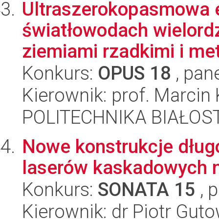
Ultraszerokopasmowa e
światłowodach wielor
ziemiami rzadkimi i meta
Konkurs:
OPUS 18
, pan
Kierownik: prof. Marci
POLITECHNIKA BIAŁOSTO
Nowe konstrukcje dłu
laserów kaskadowych n
Konkurs:
SONATA 15
, 
Kierownik: dr Piotr Gut