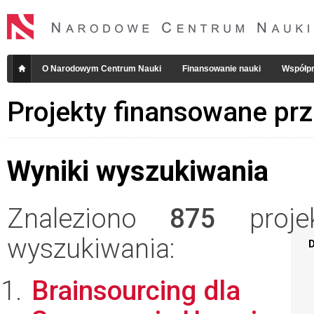
O Narodowym Centrum Nauki
Finansowanie nauki
Współpr
Projekty finansowane pr
Wyniki wyszukiwania
Znaleziono
875
projek
wyszukiwania:
D
Brainsourcing dla