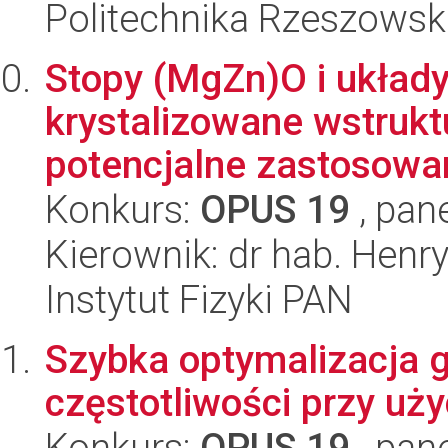
Politechnika Rzeszowsk
Stopy (MgZn)O i ukła
krystalizowane wstruktu
potencjalne zastosowani
Konkurs:
OPUS 19
, pan
Kierownik: dr hab. Henr
Instytut Fizyki PAN
Szybka optymalizacja 
częstotliwości przy uż
Konkurs:
OPUS 19
, pan