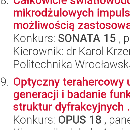
Całkowicie światłowod
mikrodżulowych impuls
możliwością zastosowa
Konkurs:
SONATA 15
, 
Kierownik: dr Karol Kr
Politechnika Wrocławsk
Optyczny terahercowy 
generacji i badanie f
struktur dyfrakcyjnych .
Konkurs:
OPUS 18
, pan