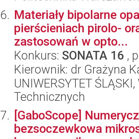
Materiały bipolarne o
pierścieniach pirolo- or
zastosowań w opto...
Konkurs:
SONATA 16
, 
Kierownik: dr Grażyna K
UNIWERSYTET ŚLĄSKI, W
Technicznych
[GaboScope] Numeryc
bezsoczewkowa mikros