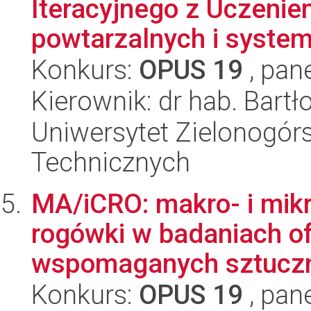
Iteracyjnego z Uczenie
powtarzalnych i system
Konkurs:
OPUS 19
, pan
Kierownik: dr hab. Bartł
Uniwersytet Zielonogórs
Technicznych
MA/iCRO: makro- i mik
rogówki w badaniach o
wspomaganych sztuczną 
Konkurs:
OPUS 19
, pan