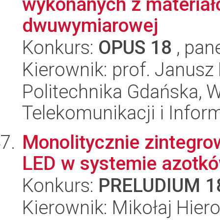
wykonanych z materiał
dwuwymiarowej
Konkurs:
OPUS 18
, pan
Kierownik: prof. Janus
Politechnika Gdańska, Wy
Telekomunikacji i Infor
Monolitycznie zintegro
LED w systemie azotków
Konkurs:
PRELUDIUM 1
Kierownik: Mikołaj Hier