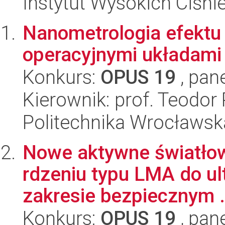
Instytut Wysokich Ciśni
Nanometrologia efekt
operacyjnymi układami
Konkurs:
OPUS 19
, pan
Kierownik: prof. Teodor
Politechnika Wrocławsk
Nowe aktywne światłow
rdzeniu typu LMA do u
zakresie bezpiecznym .
Konkurs:
OPUS 19
, pan