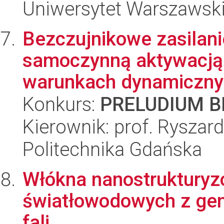
Uniwersytet Warszawski,
Bezczujnikowe zasilan
samoczynną aktywacją
warunkach dynamicznyc
Konkurs:
PRELUDIUM BI
Kierownik: prof. Ryszard
Politechnika Gdańska
Włókna nanostrukturyz
światłowodowych z gen
fali