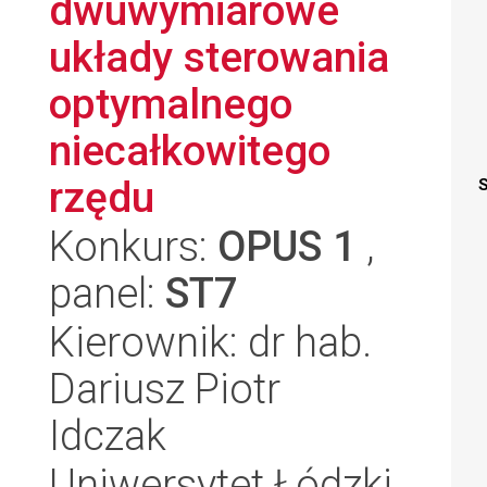
dwuwymiarowe
układy sterowania
optymalnego
niecałkowitego
rzędu
S
Konkurs:
OPUS 1
,
panel:
ST7
Kierownik: dr hab.
Dariusz Piotr
Idczak
Uniwersytet Łódzki,