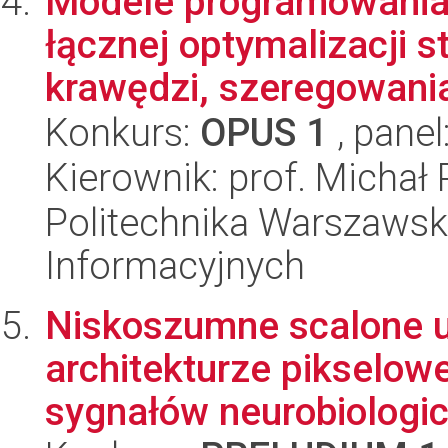
Modele programowania 
łącznej optymalizacji 
krawędzi, szeregowania 
Konkurs:
OPUS 1
, panel
Kierownik: prof. Michał
Politechnika Warszawska
Informacyjnych
Niskoszumne scalone uk
architekturze pikselowej
sygnałów neurobiologic.