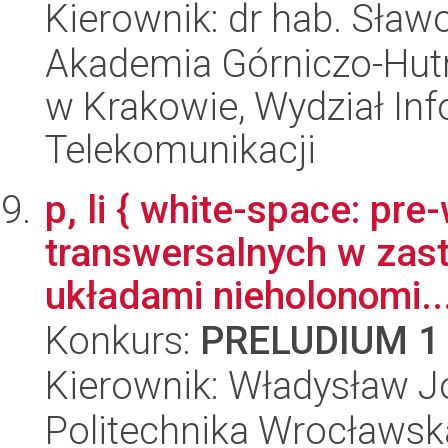
Kierownik: dr hab. Sław
Akademia Górniczo-Hutn
w Krakowie, Wydział Info
Telekomunikacji
p, li { white-space: pr
transwersalnych w zas
układami nieholonomi..
Konkurs:
PRELUDIUM 1
Kierownik: Władysław J
Politechnika Wrocławska