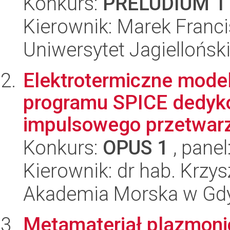
Konkurs:
PRELUDIUM 1
Kierownik: Marek Franc
Uniwersytet Jagiellońsk
Elektrotermiczne mode
programu SPICE dedyk
impulsowego przetwarz
Konkurs:
OPUS 1
, panel
Kierownik: dr hab. Krzy
Akademia Morska w Gdyn
Metamateriał plazmonicz