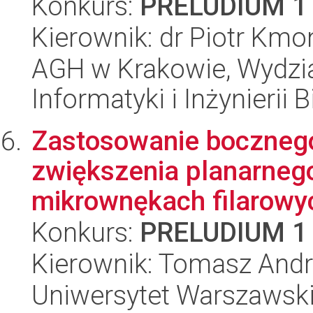
Konkurs:
PRELUDIUM 1
Kierownik: dr Piotr Kmo
AGH w Krakowie, Wydział
Informatyki i Inżynierii
Zastosowanie bocznego
zwiększenia planarnego
mikrownękach filarowyc
Konkurs:
PRELUDIUM 1
Kierownik: Tomasz Andr
Uniwersytet Warszawski,