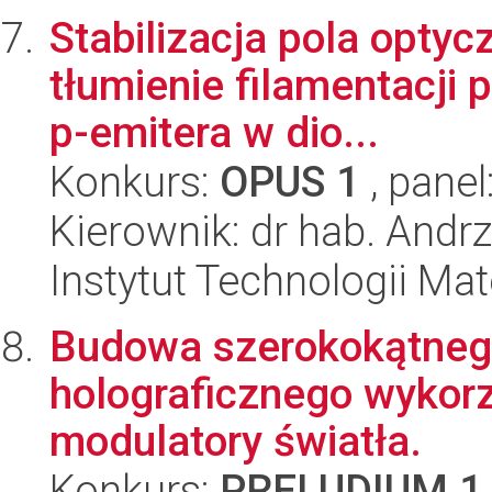
Stabilizacja pola optyc
tłumienie filamentacji 
p-emitera w dio...
Konkurs:
OPUS 1
, panel
Kierownik: dr hab. Andr
Instytut Technologii Ma
Budowa szerokokątneg
holograficznego wykor
modulatory światła.
Konkurs:
PRELUDIUM 1