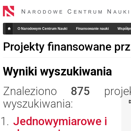
O Narodowym Centrum Nauki
Finansowanie nauki
Współpr
Projekty finansowane pr
Wyniki wyszukiwania
Znaleziono
875
projek
wyszukiwania:
D
Jednowymiarowe i