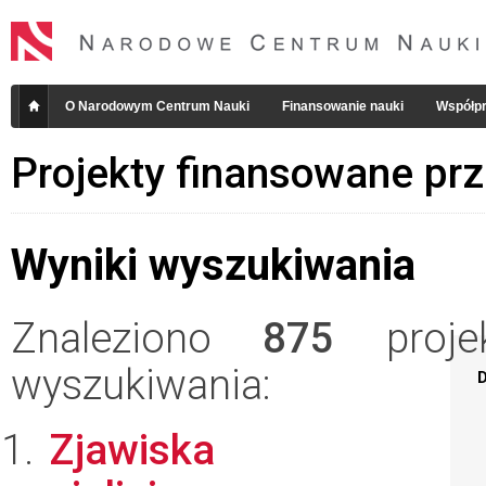
O Narodowym Centrum Nauki
Finansowanie nauki
Współpr
Projekty finansowane pr
Wyniki wyszukiwania
Znaleziono
875
projek
wyszukiwania:
D
Zjawiska