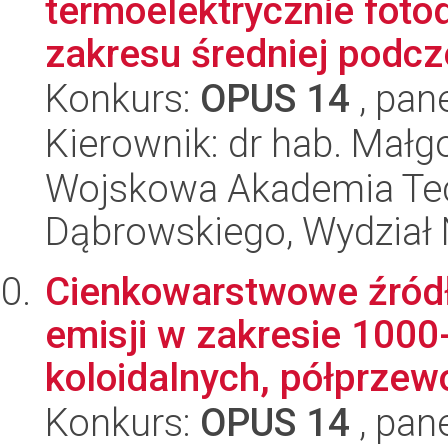
termoelektrycznie fot
zakresu średniej podcz
Konkurs:
OPUS 14
, pan
Kierownik: dr hab. Małg
Wojskowa Akademia Tec
Dąbrowskiego, Wydział 
Cienkowarstwowe źródła
emisji w zakresie 100
koloidalnych, półprzew
Konkurs:
OPUS 14
, pan