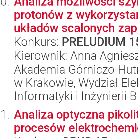
Analiza możliwości szyb
protonów z wykorzysta
układów scalonych zapr
Konkurs:
PRELUDIUM 1
Kierownik: Anna Agnies
Akademia Górniczo-Hutn
w Krakowie, Wydział Ele
Informatyki i Inżynierii
Analiza optyczna pikol
procesów elektrochem