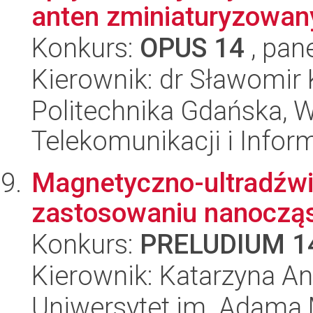
anten zminiaturyzowan
Konkurs:
OPUS 14
, pan
Kierownik: dr Sławomir 
Politechnika Gdańska, Wy
Telekomunikacji i Infor
Magnetyczno-ultradźw
zastosowaniu nanoczą
Konkurs:
PRELUDIUM 1
Kierownik: Katarzyna A
Uniwersytet im. Adama 