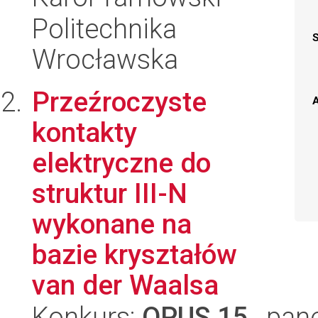
Politechnika
Wrocławska
Przeźroczyste
A
kontakty
elektryczne do
struktur III-N
wykonane na
bazie kryształów
van der Waalsa
Konkurs:
OPUS 15
, pan