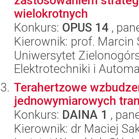
zastosowaniem strateg
wielokrotnych
Konkurs:
OPUS 14
, pan
Kierownik: prof. Marcin
Uniwersytet Zielonogórsk
Elektrotechniki i Automa
Terahertzowe wzbudze
jednowymiarowych tra
Konkurs:
DAINA 1
, pane
Kierownik: dr Maciej Sa