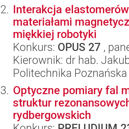
Interakcja elastomeró
materiałami magnetyc
miękkiej robotyki
Konkurs:
OPUS 27
, pan
Kierownik: dr hab. Jaku
Politechnika Poznańska
Optyczne pomiary fal m
struktur rezonansowyc
rydbergowskich
Konkurs:
PRELUDIUM 2