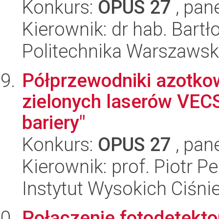
Konkurs:
OPUS 27
, pan
Kierownik: dr hab. Bart
Politechnika Warszaws
Półprzewodniki azotko
zielonych laserów VEC
bariery"
Konkurs:
OPUS 27
, pan
Kierownik: prof. Piotr Pe
Instytut Wysokich Ciśni
Połączenie fotodetekto