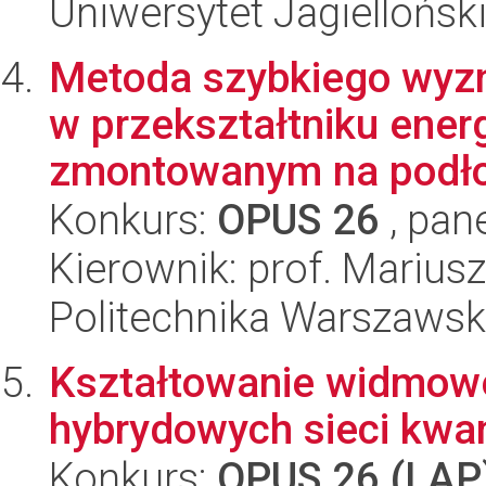
Uniwersytet Jagiellońsk
Metoda szybkiego wyzn
w przekształtniku ener
zmontowanym na podło
Konkurs:
OPUS 26
, pan
Kierownik: prof. Marius
Politechnika Warszaws
Kształtowanie widmowe
hybrydowych sieci kw
Konkurs:
OPUS 26 (LAP