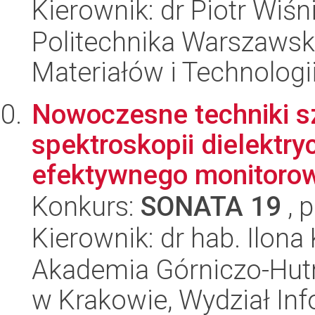
Kierownik: dr Piotr Wiśn
Politechnika Warszaws
Materiałów i Technolog
Nowoczesne techniki 
spektroskopii dielektry
efektywnego monitorowan
Konkurs:
SONATA 19
, 
Kierownik: dr hab. Ilona
Akademia Górniczo-Hutn
w Krakowie, Wydział Info