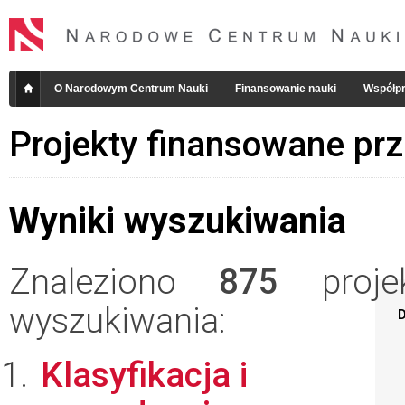
O Narodowym Centrum Nauki
Finansowanie nauki
Współpr
Projekty finansowane pr
Wyniki wyszukiwania
Znaleziono
875
projek
wyszukiwania:
D
Klasyfikacja i