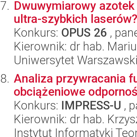
Dwuwymiarowy azotek b
ultra-szybkich laserów
Konkurs:
OPUS 26
, pan
Kierownik: dr hab. Mari
Uniwersytet Warszawski,
Analiza przywracania f
obciążeniowe odporności
Konkurs:
IMPRESS-U
, p
Kierownik: dr hab. Krzy
Instytut Informatyki Te