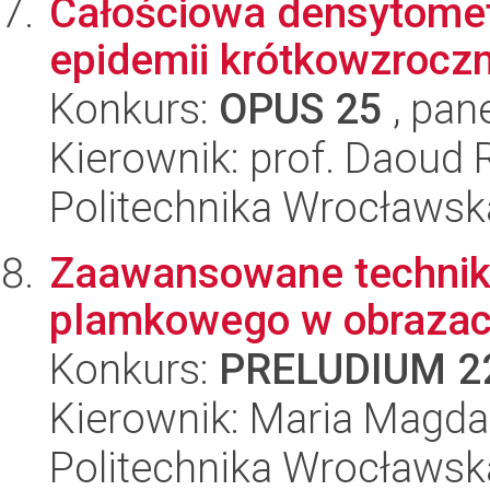
Całościowa densytomet
epidemii krótkowzrocz
Konkurs:
OPUS 25
, pan
Kierownik: prof. Daoud 
Politechnika Wrocławsk
Zaawansowane techniki
plamkowego w obrazac
Konkurs:
PRELUDIUM 2
Kierownik: Maria Magda
Politechnika Wrocławsk