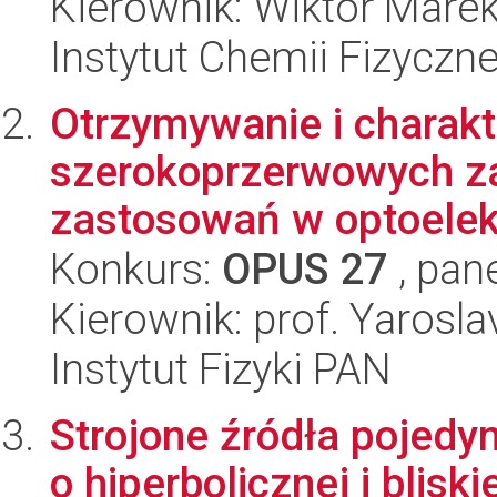
Kierownik: Wiktor Mare
Instytut Chemii Fizyczn
Otrzymywanie i charak
szerokoprzerwowych za
zastosowań w optoelek
Konkurs:
OPUS 27
, pan
Kierownik: prof. Yarosl
Instytut Fizyki PAN
Strojone źródła pojedy
o hiperbolicznej i blisk