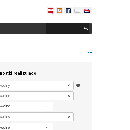
nostki realizującej
owolne
owolna