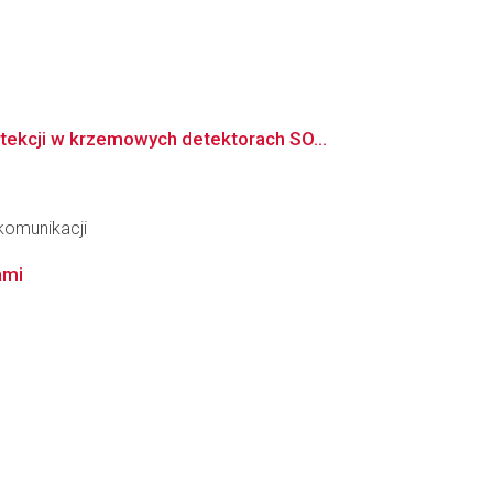
ekcji w krzemowych detektorach SO...
ekomunikacji
ami