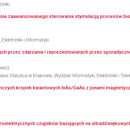
oniki
ania zaawansowanego sterowania stymulacją procesów bi
Elektroniki i Informatyki
h przez zdarzania i reprezentowanych przez sporadyczne 
owicz
wa Staszica w Krakowie, Wydział Informatyki, Elektroniki i Tel
ynczych kropek kwantowych InAs/GaAs z jonami magnetycz
oelektrycznych czujników bazujących na ultradźwiękowych