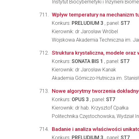
Instytut Biocybernetyki i Inżynierii Bi
Wpływ temperatury na mechanizm tun
Konkurs:
PRELUDIUM 3
, panel:
ST7
Kierownik: dr Jarosław Wróbel
Wojskowa Akademia Techniczna im. Jar
Struktura krystaliczna, modele ora
Konkurs:
SONATA BIS 1
, panel:
ST7
Kierownik: dr Jarosław Kanak
Akademia Górniczo-Hutnicza im. Stanisła
Nowe algorytmy tworzenia dokładnych
Konkurs:
OPUS 3
, panel:
ST7
Kierownik: dr hab. Krzysztof Cpałka
Politechnika Częstochowska, Wydział Inż
Badanie i analiza właściwości uni
Konkurs:
PRELUDIUM 3
, panel:
ST7