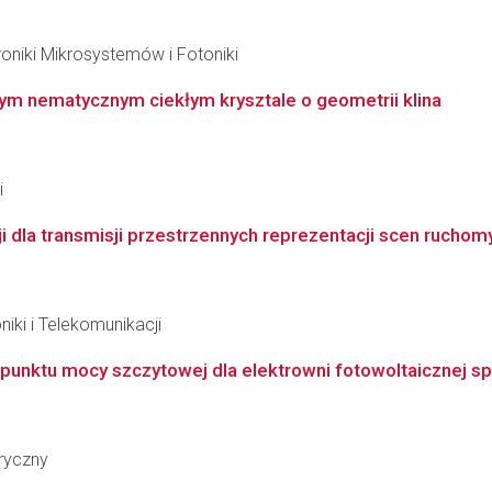
roniki Mikrosystemów i Fotoniki
lnym nematycznym ciekłym krysztale o geometrii klina
i
 dla transmisji przestrzennych reprezentacji scen ruchom
iki i Telekomunikacji
unktu mocy szczytowej dla elektrowni fotowoltaicznej sprz
ryczny