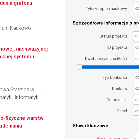
dania grafenu
d
Tytuł/stopień naukowy
Szczegółowe informacje o pro
entrum Naukowo-
d
Status projektu
ID projektu
nowej, nieinwazyjnej
cznej systemu
Kwota przyznana (PLN)
d
Typ konkursu
d
Konkurs
ława Staszica w
atyki, Informatyki i
d
Grupa nauk
d
Panel
ro-fizyczne warstw
tleniania
Słowa kluczowe
Słowa kluczowe