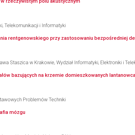
h w rzeczywistym polu akustycznym
i, Telekomunikacji i Informatyki
ia rentgenowskiego przy zastosowaniu bezpośredniej det
wa Staszica w Krakowie, Wydział Informatyki, Elektroniki i Tel
iałów bazujących na krzemie domieszkowanych lantanowc
stawowych Problemów Techniki
afia mózgu