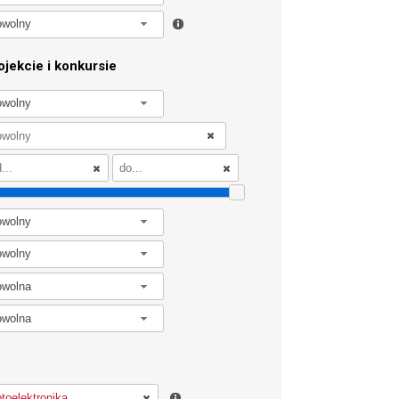
owolny
jekcie i konkursie
owolny
owolny
owolny
owolna
owolna