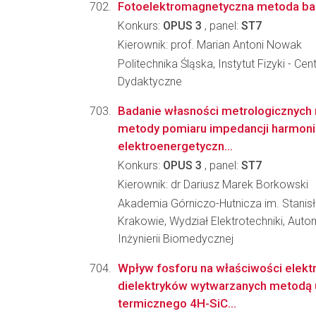
Fotoelektromagnetyczna metoda ba
Konkurs:
OPUS 3
, panel:
ST7
Kierownik: prof. Marian Antoni Nowak
Politechnika Śląska, Instytut Fizyki - C
Dydaktyczne
Badanie własności metrologicznych 
metody pomiaru impedancji harmoni
elektroenergetyczn...
Konkurs:
OPUS 3
, panel:
ST7
Kierownik: dr Dariusz Marek Borkowski
Akademia Górniczo-Hutnicza im. Stanis
Krakowie, Wydział Elektrotechniki, Autom
Inżynierii Biomedycznej
Wpływ fosforu na właściwości elekt
dielektryków wytwarzanych metodą u
termicznego 4H-SiC...