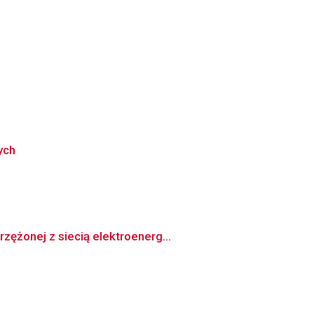
ych
ężonej z siecią elektroenerg...