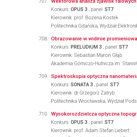
Wektorowa analiza zjawisk falowyc
Konkurs:
OPUS 3
, panel:
ST7
Kierownik: prof. Bożena Kostek
Politechnika Gdańska, Wydział Elektronik
Obrazowanie w widmie promieniowan
Konkurs:
PRELUDIUM 3
, panel:
ST7
Kierownik: Sebastian Marcin Głąb
Akademia Górniczo-Hutnicza im. Stanisła
Spektroskopia optyczna nanomater
Konkurs:
SONATA 3
, panel:
ST7
Kierownik: dr Grzegorz Zatryb
Politechnika Wrocławska, Wydział Pod
Wysokorozdzielcza optyczna topogr
Konkurs:
OPUS 3
, panel:
ST7
Kierownik: prof. Adam Stefan Liebert