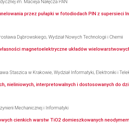
omedycznej im. Macieja Nałęcza PAN
elowania przez pułapki w fotodiodach PIN z supersieci In
osława Dąbrowskiego, Wydział Nowych Technologii i Chemii
z własności magnetoelektryczne układów wielowarstwowych
wa Staszica w Krakowie, Wydział Informatyki, Elektroniki i Tel
, nieliniowych, interpretowalnych i dostosowanych do dzia
ynierii Mechanicznej i Informatyki
katowych cienkich warstw TiO2 domieszkowanych neodymem