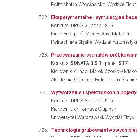
Politechnika Wrocławska, Wydział Elektr
Eksperymentalne i symulacyjne bad
Konkurs:
OPUS 3
, panel:
ST7
Kierownik: prof. Mieczysław Metzger
Politechnika Śląska, Wydział Automatyki, 
Przetwarzanie sygnałów próbkowanyc
Konkurs:
SONATA BIS 1
, panel:
ST7
Kierownik: dr hab. Marek Czesław Miśk
Akademia Górniczo-Hutnicza im. Stanisła
Wytworzenie i spektroskopia pojed
Konkurs:
OPUS 3
, panel:
ST7
Kierownik: dr Tomasz Słupiński
Uniwersytet Warszawski, Wydział Fizyki
Technologia grubowarstwowych piez