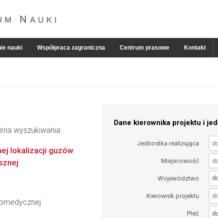
ie nauki
Współpraca zagraniczna
Centrum prasowe
Kontakt
Dane kierownika projektu i jed
eria wyszukiwania:
Jednostka realizująca
j lokalizacji guzów
Miejscowość
sznej
d
Województwo
Kierownik projektu
Biomedycznej
d
Płeć