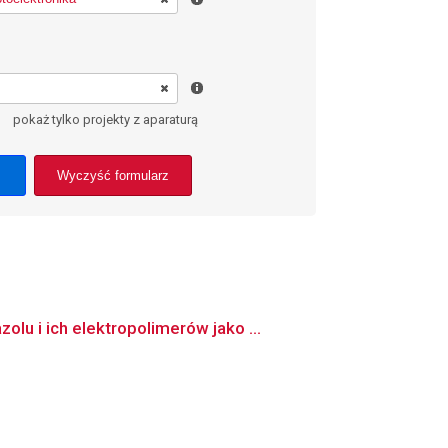
pokaż tylko projekty z aparaturą
Wyczyść formularz
u i ich elektropolimerów jako ...