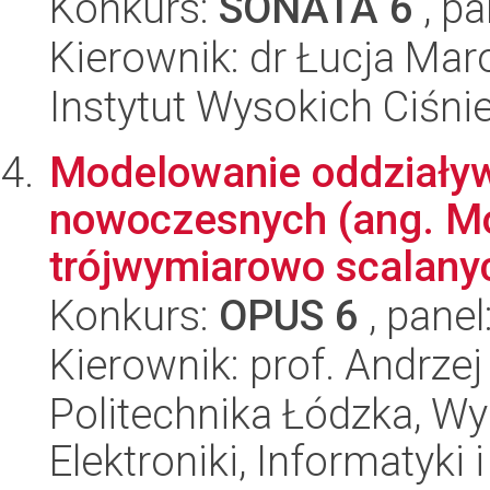
Konkurs:
SONATA 6
, pa
Kierownik: dr Łucja Mar
Instytut Wysokich Ciśni
Modelowanie oddziały
nowoczesnych (ang. M
trójwymiarowo scalanyc
Konkurs:
OPUS 6
, panel
Kierownik: prof. Andrzej
Politechnika Łódzka, Wyd
Elektroniki, Informatyki