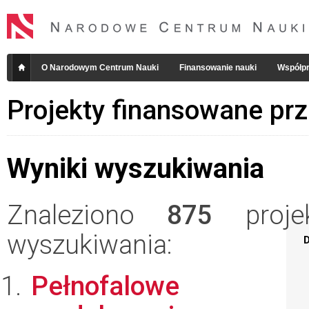
O Narodowym Centrum Nauki
Finansowanie nauki
Współpr
Projekty finansowane pr
Wyniki wyszukiwania
Znaleziono
875
projek
wyszukiwania:
D
Pełnofalowe