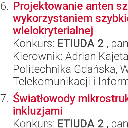
Projektowanie anten 
wykorzystaniem szybki
wielokryterialnej
Konkurs:
ETIUDA 2
, pan
Kierownik: Adrian Kajet
Politechnika Gdańska, Wy
Telekomunikacji i Infor
Światłowody mikrostruk
inkluzjami
Konkurs:
ETIUDA 2
, pan