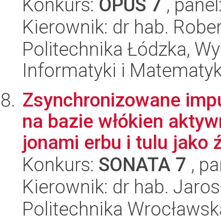
Konkurs:
OPUS 7
, panel
Kierownik: dr hab. Rober
Politechnika Łódzka, Wyd
Informatyki i Matematy
Zsynchronizowane imp
na bazie włókien akt
jonami erbu i tulu jako ź
Konkurs:
SONATA 7
, pa
Kierownik: dr hab. Jaro
Politechnika Wrocławska