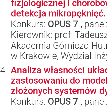
fizjologicznej i chorob
detekcja mikropęknięć.
Konkurs:
OPUS 7
, panel
Kierownik: prof. Tadeus
Akademia Górniczo-Hutn
w Krakowie, Wydział Inż
Analiza własności ukł
zastosowaniu do model
złożonych systemów d
Konkurs:
OPUS 7
, panel