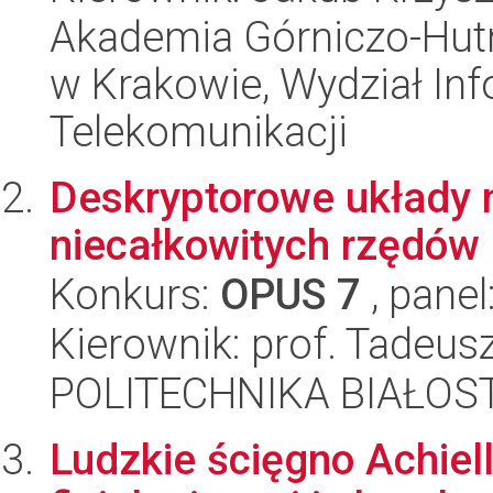
Akademia Górniczo-Hutn
w Krakowie, Wydział Info
Telekomunikacji
Deskryptorowe układy ni
niecałkowitych rzędów
Konkurs:
OPUS 7
, panel
Kierownik: prof. Tadeus
POLITECHNIKA BIAŁOSTO
Ludzkie ścięgno Achiel