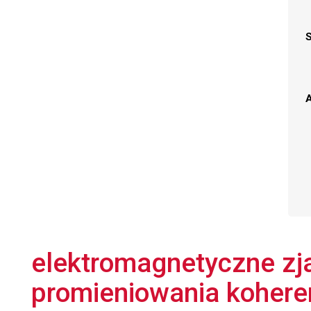
A
elektromagnetyczne zj
promieniowania koher