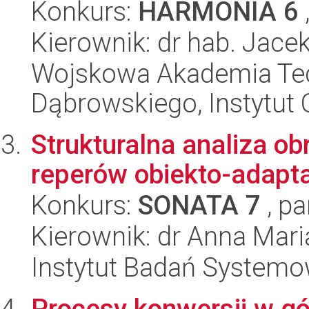
Konkurs:
HARMONIA 6
Kierownik: dr hab. Jace
Wojskowa Akademia Tec
Dąbrowskiego, Instytut 
Strukturalna analiza o
reperów obiekto-adapt
Konkurs:
SONATA 7
, pa
Kierownik: dr Anna Mar
Instytut Badań System
Procesy konwersji w gó