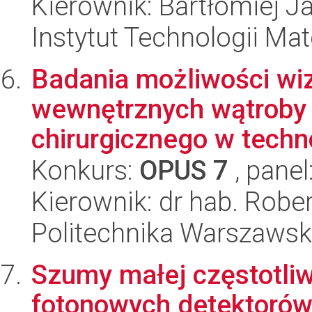
Kierownik: Bartłomiej J
Instytut Technologii Ma
Badania możliwości wizu
wewnętrznych wątroby 
chirurgicznego w techn
Konkurs:
OPUS 7
, panel
Kierownik: dr hab. Rober
Politechnika Warszawsk
Szumy małej częstotli
fotonowych detektorów 