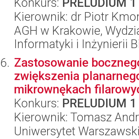
Konkurs:
PRELUDIUM 1
Kierownik: dr Piotr Kmo
AGH w Krakowie, Wydział
Informatyki i Inżynierii
Zastosowanie bocznego
zwiększenia planarnego
mikrownękach filarowyc
Konkurs:
PRELUDIUM 1
Kierownik: Tomasz Andr
Uniwersytet Warszawski,