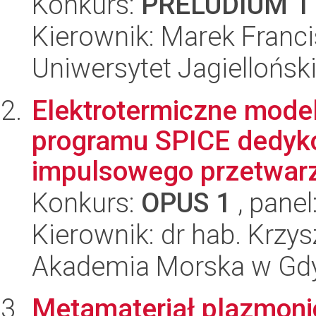
Konkurs:
PRELUDIUM 1
Kierownik: Marek Franc
Uniwersytet Jagiellońsk
Elektrotermiczne mode
programu SPICE dedyk
impulsowego przetwarz
Konkurs:
OPUS 1
, panel
Kierownik: dr hab. Krzy
Akademia Morska w Gdyn
Metamateriał plazmonicz