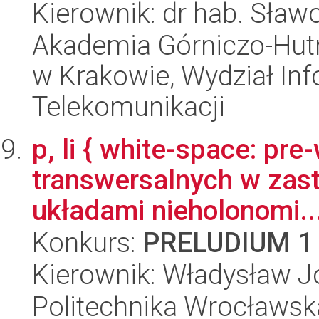
Kierownik: dr hab. Sław
Akademia Górniczo-Hutn
w Krakowie, Wydział Info
Telekomunikacji
p, li { white-space: pr
transwersalnych w zas
układami nieholonomi..
Konkurs:
PRELUDIUM 1
Kierownik: Władysław J
Politechnika Wrocławska