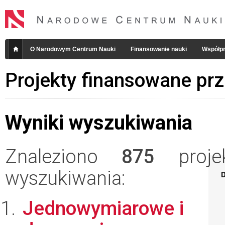
O Narodowym Centrum Nauki
Finansowanie nauki
Współpr
Projekty finansowane pr
Wyniki wyszukiwania
Znaleziono
875
projek
wyszukiwania:
D
Jednowymiarowe i