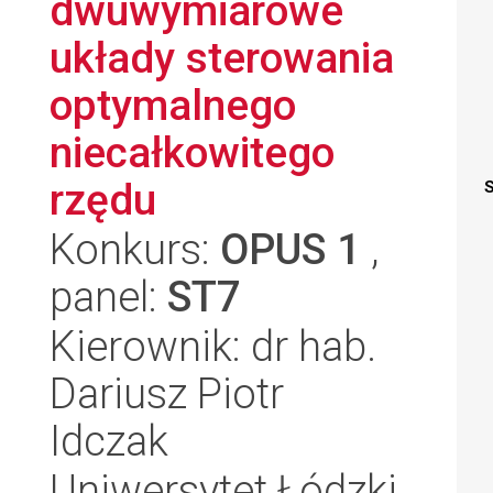
dwuwymiarowe
układy sterowania
optymalnego
niecałkowitego
rzędu
S
Konkurs:
OPUS 1
,
panel:
ST7
Kierownik: dr hab.
Dariusz Piotr
Idczak
Uniwersytet Łódzki,