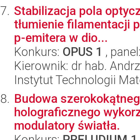
Stabilizacja pola optyc
tłumienie filamentacji 
p-emitera w dio...
Konkurs:
OPUS 1
, panel
Kierownik: dr hab. Andr
Instytut Technologii Ma
Budowa szerokokątneg
holograficznego wykor
modulatory światła.
Konkurs:
PRELUDIUM 1