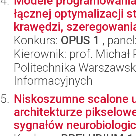
Modele programowania 
łącznej optymalizacji 
krawędzi, szeregowania 
Konkurs:
OPUS 1
, panel
Kierownik: prof. Michał
Politechnika Warszawska
Informacyjnych
Niskoszumne scalone uk
architekturze pikselowej
sygnałów neurobiologic.