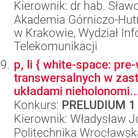
Kierownik: dr hab. Sław
Akademia Górniczo-Hutn
w Krakowie, Wydział Info
Telekomunikacji
p, li { white-space: pr
transwersalnych w zas
układami nieholonomi..
Konkurs:
PRELUDIUM 1
Kierownik: Władysław J
Politechnika Wrocławska