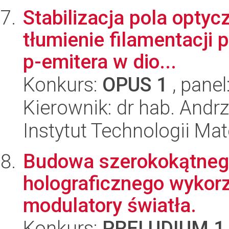
Stabilizacja pola optyc
tłumienie filamentacji 
p-emitera w dio...
Konkurs:
OPUS 1
, panel
Kierownik: dr hab. Andr
Instytut Technologii Ma
Budowa szerokokątneg
holograficznego wykor
modulatory światła.
Konkurs:
PRELUDIUM 1