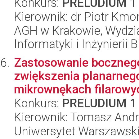
Konkurs:
PRELUDIUM 1
Kierownik: dr Piotr Kmo
AGH w Krakowie, Wydział
Informatyki i Inżynierii
Zastosowanie bocznego
zwiększenia planarnego
mikrownękach filarowyc
Konkurs:
PRELUDIUM 1
Kierownik: Tomasz Andr
Uniwersytet Warszawski,