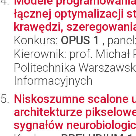
Modele programowania 
łącznej optymalizacji 
krawędzi, szeregowania 
Konkurs:
OPUS 1
, panel
Kierownik: prof. Michał
Politechnika Warszawska
Informacyjnych
Niskoszumne scalone uk
architekturze pikselowej
sygnałów neurobiologic.