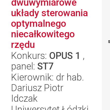
dwuwymiarowe
układy sterowania
optymalnego
niecałkowitego
rzędu
S
Konkurs:
OPUS 1
,
panel:
ST7
Kierownik: dr hab.
Dariusz Piotr
Idczak
Uniwersytet Łódzki,