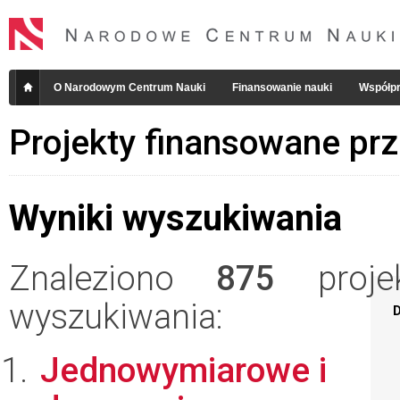
O Narodowym Centrum Nauki
Finansowanie nauki
Współpr
Projekty finansowane pr
Wyniki wyszukiwania
Znaleziono
875
projek
wyszukiwania:
D
Jednowymiarowe i