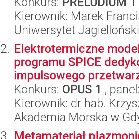
Konkurs:
PRELUDIUM 1
Kierownik: Marek Franc
Uniwersytet Jagiellońsk
Elektrotermiczne mode
programu SPICE dedyk
impulsowego przetwarz
Konkurs:
OPUS 1
, panel
Kierownik: dr hab. Krzy
Akademia Morska w Gdyn
Metamateriał plazmonicz