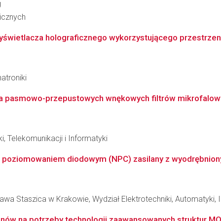
g
nicznych
wietlacza holograficznego wykorzystującego przestrzenn
atroniki
nia pasmowo-przepustowych wnękowych filtrów mikrofalowy
i, Telekomunikacji i Informatyki
 poziomowaniem diodowym (NPC) zasilany z wyodrębnionych
wa Staszica w Krakowie, Wydział Elektrotechniki, Automatyki, In
jonów na potrzeby technologii zaawansowanych struktur 