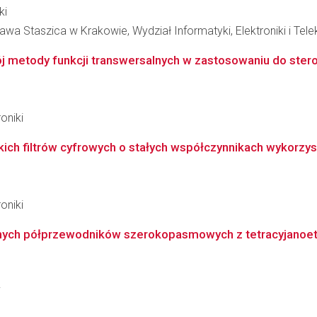
ki
wa Staszica w Krakowie, Wydział Informatyki, Elektroniki i Tel
wój metody funkcji transwersalnych w zastosowaniu do ster
oniki
ch filtrów cyfrowych o stałych współczynnikach wykorzyst
oniki
znych półprzewodników szerokopasmowych z tetracyjanoet
i