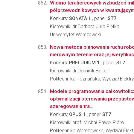
Widmo terahercowych wzbudzeń mi
półprzewodnikowych w kwantujący
Konkurs:
SONATA 1
, panel:
ST7
Kierownik: dr Barbara Julia Piętka
Uniwersytet Warszawski
Nowa metoda planowania ruchu rob
nierównym terenie oraz jej weryfika
Konkurs:
PRELUDIUM 1
, panel:
ST7
Kierownik: dr Dominik Belter
Politechnika Poznańska, Wydział Elektr
Modele programowania całkowitolic
optymalizacji sterowania przepusto
szeregowania tra...
Konkurs:
OPUS 1
, panel:
ST7
Kierownik: prof. Michał Paweł Pióro
Politechnika Warszawska, Wydział Elektr