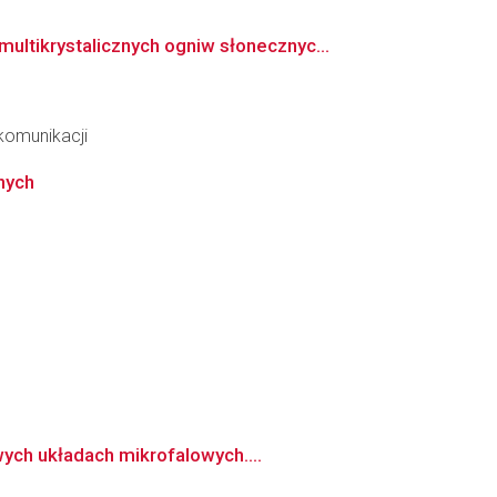
tikrystalicznych ogniw słonecznyc...
ekomunikacji
nych
ych układach mikrofalowych....