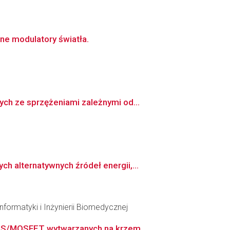
e modulatory światła.
ch ze sprzężeniami zależnymi od...
 alternatywnych źródeł energii,...
formatyki i Inżynierii Biomedycznej
MOS/MOSFET wytwarzanych na krzem...