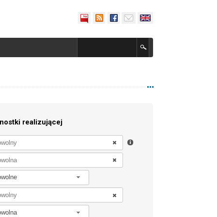
nostki realizującej
owolne
owolna