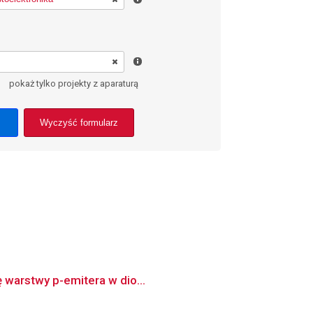
pokaż tylko projekty z aparaturą
Wyczyść formularz
ę warstwy p-emitera w dio...