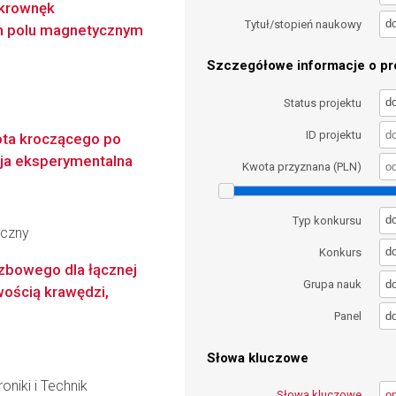
krownęk
d
Tytuł/stopień naukowy
m polu magnetycznym
Szczegółowe informacje o pro
d
Status projektu
ID projektu
ota kroczącego po
cja eksperymentalna
Kwota przyznana (PLN)
d
Typ konkursu
yczny
d
Konkurs
zbowego dla łącznej
d
Grupa nauk
wością krawędzi,
d
Panel
Słowa kluczowe
oniki i Technik
Słowa kluczowe