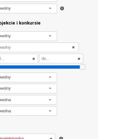
owolny
jekcie i konkursie
owolny
owolny
owolny
owolna
owolna