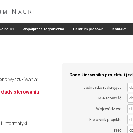
ie nauki
Współpraca zagraniczna
Centrum prasowe
Kontakt
Dane kierownika projektu i jed
eria wyszukiwania:
Jednostka realizująca
łady sterowania
Miejscowość
d
Województwo
Kierownik projektu
i Informatyki
d
Płeć