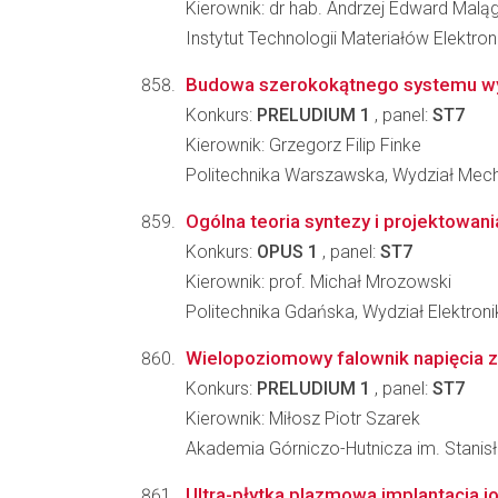
Kierownik: dr hab. Andrzej Edward Malą
Instytut Technologii Materiałów Elektro
Budowa szerokokątnego systemu wyś
Konkurs:
PRELUDIUM 1
, panel:
ST7
Kierownik: Grzegorz Filip Finke
Politechnika Warszawska, Wydział Mech
Ogólna teoria syntezy i projektowa
Konkurs:
OPUS 1
, panel:
ST7
Kierownik: prof. Michał Mrozowski
Politechnika Gdańska, Wydział Elektronik
Wielopoziomowy falownik napięcia z
Konkurs:
PRELUDIUM 1
, panel:
ST7
Kierownik: Miłosz Piotr Szarek
Akademia Górniczo-Hutnicza im. Stanisła
Ultra-płytka plazmowa implantacja 