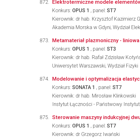
Elektrotermiczne modele elementów
Konkurs:
OPUS 1
, panel:
ST7
Kierownik: dr hab. Krzysztof Kazimierz 
Akademia Morska w Gdyni, Wydział Elek
Metamateriał plazmoniczny - liniowa 
Konkurs:
OPUS 1
, panel:
ST3
Kierownik: dr hab. Rafał Zdzisław Kotyń
Uniwersytet Warszawski, Wydział Fizyki
Modelowanie i optymalizacja elastyc
Konkurs:
SONATA 1
, panel:
ST7
Kierownik: dr hab. Mirosław Klinkowski
Instytut Łączności - Państwowy Instyt
Sterowanie maszyny indukcyjnej dwus
Konkurs:
OPUS 1
, panel:
ST7
Kierownik: dr Grzegorz Iwański