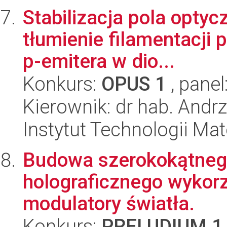
Stabilizacja pola optyc
tłumienie filamentacji 
p-emitera w dio...
Konkurs:
OPUS 1
, panel
Kierownik: dr hab. Andr
Instytut Technologii Ma
Budowa szerokokątneg
holograficznego wykor
modulatory światła.
Konkurs:
PRELUDIUM 1