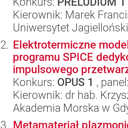
Konkurs:
PRELUDIUM 1
Kierownik: Marek Franc
Uniwersytet Jagiellońsk
Elektrotermiczne mode
programu SPICE dedyk
impulsowego przetwarz
Konkurs:
OPUS 1
, panel
Kierownik: dr hab. Krzy
Akademia Morska w Gdyn
Metamateriał plazmonicz