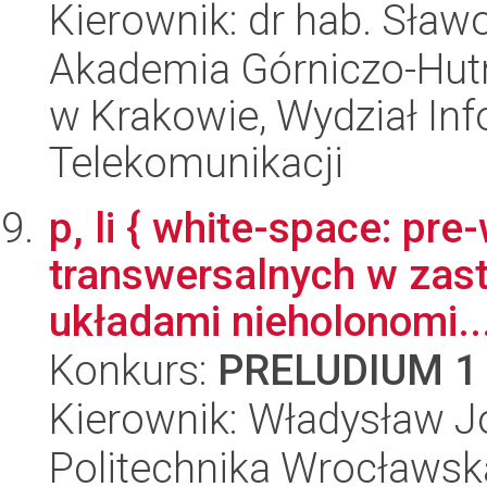
Kierownik: dr hab. Sław
Akademia Górniczo-Hutn
w Krakowie, Wydział Info
Telekomunikacji
p, li { white-space: pr
transwersalnych w zas
układami nieholonomi..
Konkurs:
PRELUDIUM 1
Kierownik: Władysław J
Politechnika Wrocławska