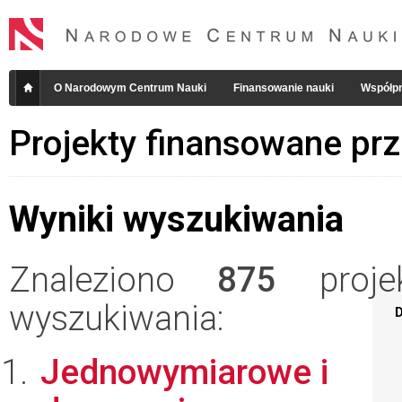
O Narodowym Centrum Nauki
Finansowanie nauki
Współpr
Projekty finansowane pr
Wyniki wyszukiwania
Znaleziono
875
projek
wyszukiwania:
D
Jednowymiarowe i