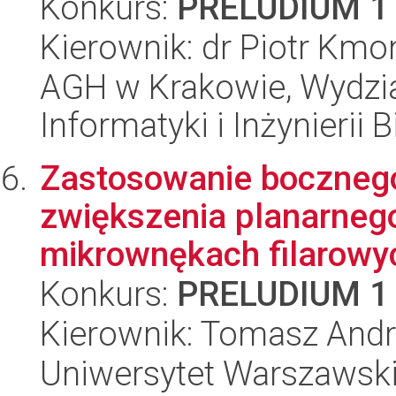
Konkurs:
PRELUDIUM 1
Kierownik: dr Piotr Kmo
AGH w Krakowie, Wydział
Informatyki i Inżynierii
Zastosowanie bocznego
zwiększenia planarnego
mikrownękach filarowyc
Konkurs:
PRELUDIUM 1
Kierownik: Tomasz Andr
Uniwersytet Warszawski,