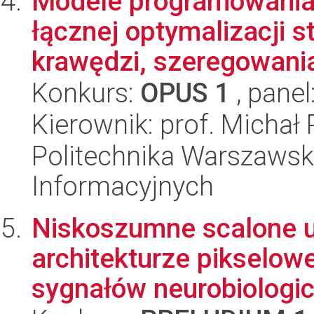
Modele programowania 
łącznej optymalizacji 
krawędzi, szeregowania 
Konkurs:
OPUS 1
, panel
Kierownik: prof. Michał
Politechnika Warszawska
Informacyjnych
Niskoszumne scalone uk
architekturze pikselowej
sygnałów neurobiologic.