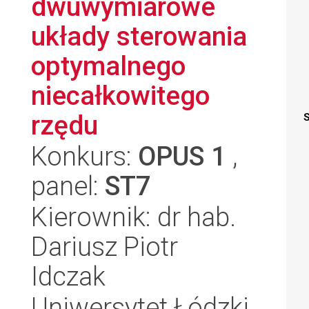
dwuwymiarowe
układy sterowania
optymalnego
niecałkowitego
rzędu
S
Konkurs:
OPUS 1
,
panel:
ST7
Kierownik: dr hab.
Dariusz Piotr
Idczak
Uniwersytet Łódzki,