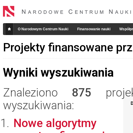
O Narodowym Centrum Nauki
Finansowanie nauki
Współpr
Projekty finansowane pr
Wyniki wyszukiwania
Znaleziono
875
projek
wyszukiwania:
D
Nowe algorytmy