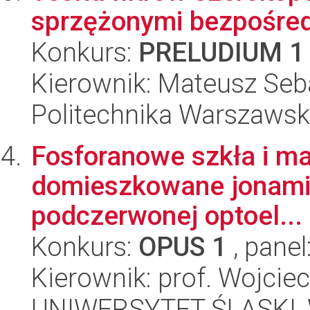
sprzężonymi bezpośre
Konkurs:
PRELUDIUM 1
Kierownik: Mateusz Seb
Politechnika Warszaws
Fosforanowe szkła i ma
domieszkowane jonami z
podczerwonej optoel...
Konkurs:
OPUS 1
, panel
Kierownik: prof. Wojciec
UNIWERSYTET ŚLĄSKI, Wy