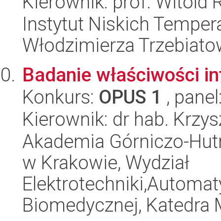
Kierownik: prof. Witol
Instytut Niskich Tempera
Włodzimierza Trzebiat
Badanie właściwości i
Konkurs:
OPUS 1
, panel
Kierownik: dr hab. Krzy
Akademia Górniczo-Hutn
w Krakowie, Wydział
Elektrotechniki,Automatyk
Biomedycznej, Katedra Me