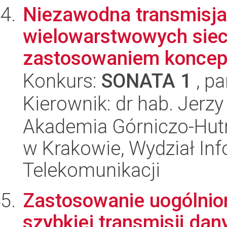
Niezawodna transmisja 
wielowarstwowych siec
zastosowaniem koncepc
Konkurs:
SONATA 1
, pa
Kierownik: dr hab. Jerz
Akademia Górniczo-Hutn
w Krakowie, Wydział Info
Telekomunikacji
Zastosowanie uogólnio
szybkiej transmisji da