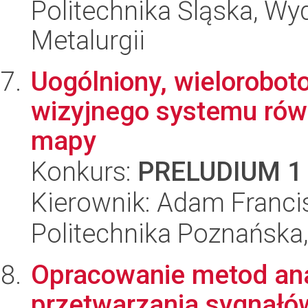
Politechnika Śląska, Wyd
Metalurgii
Uogólniony, wielorobo
wizyjnego systemu równ
mapy
Konkurs:
PRELUDIUM 1
Kierownik: Adam Franci
Politechnika Poznańska,
Opracowanie metod anal
przetwarzania sygnałó