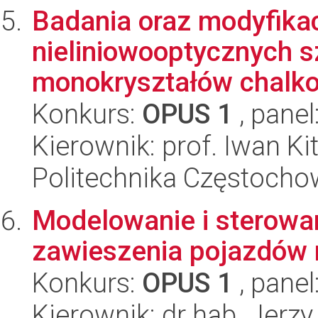
Badania oraz modyfika
nieliniowooptycznych sz
monokryształów chalko
Konkurs:
OPUS 1
, panel
Kierownik: prof. Iwan Ki
Politechnika Częstoch
Modelowanie i sterowa
zawieszenia pojazdów
Konkurs:
OPUS 1
, panel
Kierownik: dr hab. Jerzy