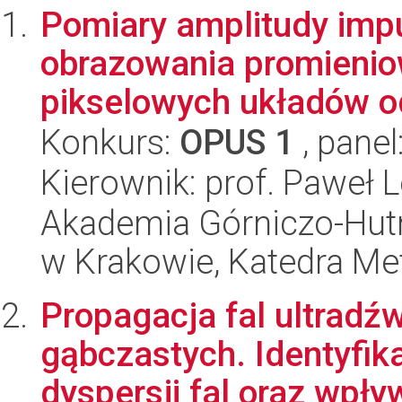
Pomiary amplitudy imp
obrazowania promienio
pikselowych układów o
Konkurs:
OPUS 1
, panel
Kierownik: prof. Paweł 
Akademia Górniczo-Hutn
w Krakowie, Katedra Metr
Propagacja fal ultrad
gąbczastych. Identyfik
dyspersji fal oraz wpływ