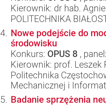
Kierownik: dr hab. Agn
POLITECHNIKA BIAŁOSTO
Nowe podejście do mod
środowisku
Konkurs:
OPUS 8
, panel
Kierownik: prof. Leszek
Politechnika Częstochow
Mechanicznej i Informat
Badanie sprzężenia n