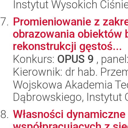
Instytut Wysokich Ciśni
Promieniowanie z zakr
obrazowania obiektów b
rekonstrukcji gęstoś...
Konkurs:
OPUS 9
, panel
Kierownik: dr hab. Prz
Wojskowa Akademia Tec
Dąbrowskiego, Instytut 
Własności dynamiczne 
współpracujących z si