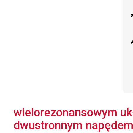
A
wielorezonansowym u
dwustronnym napędem o