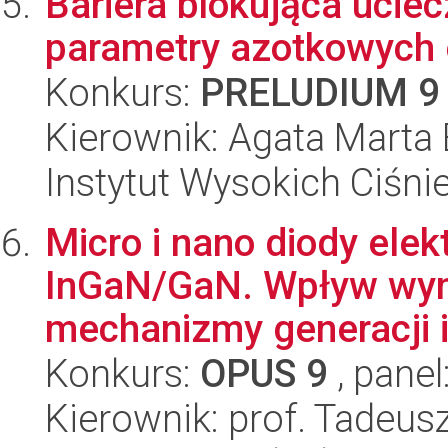
Bariera blokująca uciec
parametry azotkowych 
Konkurs:
PRELUDIUM 9
Kierownik: Agata Marta 
Instytut Wysokich Ciśni
Micro i nano diody ele
InGaN/GaN. Wpływ wym
mechanizmy generacji i 
Konkurs:
OPUS 9
, panel
Kierownik: prof. Tadeus