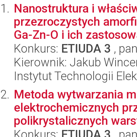
Nanostruktura i właści
przezroczystych amorfi
Ga-Zn-O i ich zastosowa
Konkurs:
ETIUDA 3
, pan
Kierownik: Jakub Wince
Instytut Technologii Ele
Metoda wytwarzania mik
elektrochemicznych pr
polikrystalicznych wars
Konkurs:
ETIUDA 3
, pan