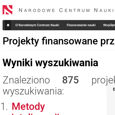
O Narodowym Centrum Nauki
Finansowanie nauki
Współpr
Projekty finansowane pr
Wyniki wyszukiwania
Znaleziono
875
projek
wyszukiwania:
D
Metody