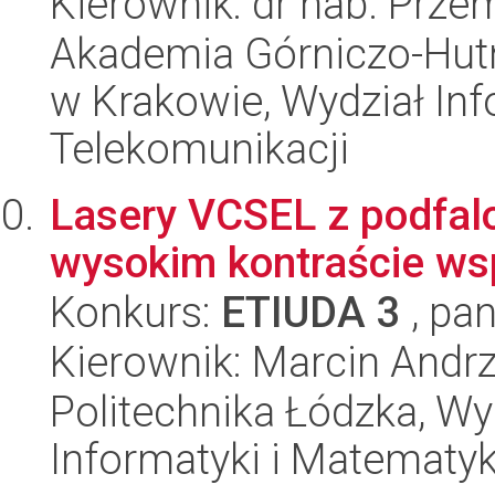
Kierownik: dr hab. Prze
Akademia Górniczo-Hutn
w Krakowie, Wydział Info
Telekomunikacji
Lasery VCSEL z podfalo
wysokim kontraście ws
Konkurs:
ETIUDA 3
, pan
Kierownik: Marcin Andrz
Politechnika Łódzka, Wyd
Informatyki i Matematy