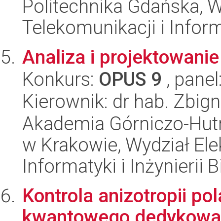
Politechnika Gdańska, Wy
Telekomunikacji i Infor
Analiza i projektowan
Konkurs:
OPUS 9
, panel
Kierownik: dr hab. Zbig
Akademia Górniczo-Hutn
w Krakowie, Wydział Ele
Informatyki i Inżynierii
Kontrola anizotropii po
kwantowego dedykowan