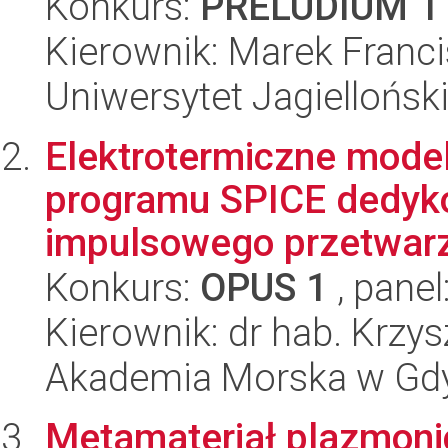
Konkurs:
PRELUDIUM 1
Kierownik: Marek Franc
Uniwersytet Jagiellońsk
Elektrotermiczne mode
programu SPICE dedyk
impulsowego przetwarz
Konkurs:
OPUS 1
, panel
Kierownik: dr hab. Krzy
Akademia Morska w Gdyn
Metamateriał plazmonicz