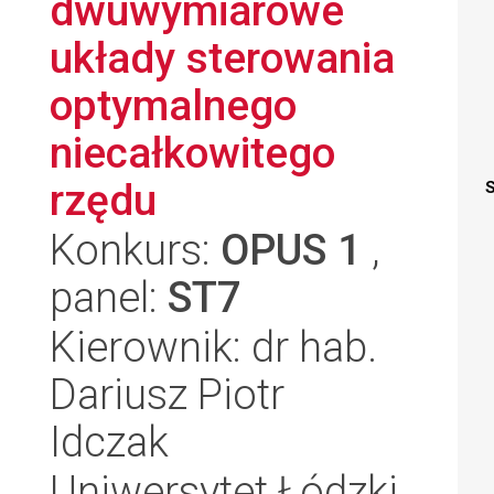
dwuwymiarowe
układy sterowania
optymalnego
niecałkowitego
rzędu
S
Konkurs:
OPUS 1
,
panel:
ST7
Kierownik: dr hab.
Dariusz Piotr
Idczak
Uniwersytet Łódzki,