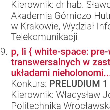
Kierownik: dr hab. Sław
Akademia Górniczo-Hutn
w Krakowie, Wydział Info
Telekomunikacji
p, li { white-space: pr
transwersalnych w zas
układami nieholonomi..
Konkurs:
PRELUDIUM 1
Kierownik: Władysław J
Politechnika Wrocławska