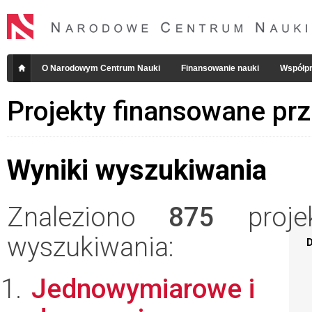
O Narodowym Centrum Nauki
Finansowanie nauki
Współpr
Projekty finansowane pr
Wyniki wyszukiwania
Znaleziono
875
projek
wyszukiwania:
D
Jednowymiarowe i