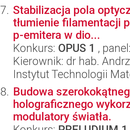
Stabilizacja pola optyc
tłumienie filamentacji 
p-emitera w dio...
Konkurs:
OPUS 1
, panel
Kierownik: dr hab. Andr
Instytut Technologii Ma
Budowa szerokokątneg
holograficznego wykor
modulatory światła.
Konkurs:
PRELUDIUM 1