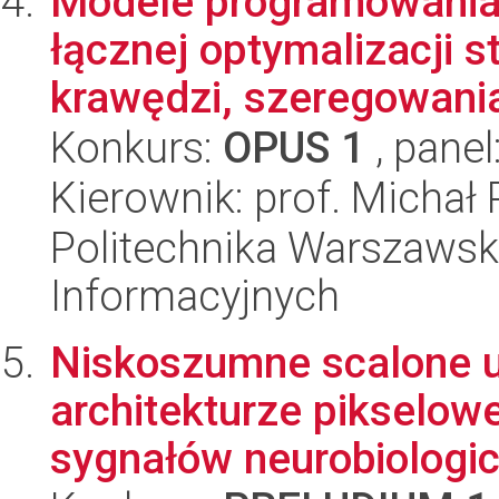
Modele programowania 
łącznej optymalizacji 
krawędzi, szeregowania 
Konkurs:
OPUS 1
, panel
Kierownik: prof. Michał
Politechnika Warszawska
Informacyjnych
Niskoszumne scalone uk
architekturze pikselowej
sygnałów neurobiologic.