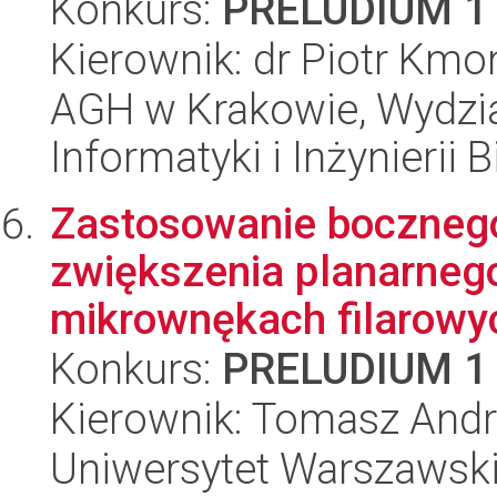
Konkurs:
PRELUDIUM 1
Kierownik: dr Piotr Kmo
AGH w Krakowie, Wydział
Informatyki i Inżynierii
Zastosowanie bocznego
zwiększenia planarnego
mikrownękach filarowyc
Konkurs:
PRELUDIUM 1
Kierownik: Tomasz Andr
Uniwersytet Warszawski,