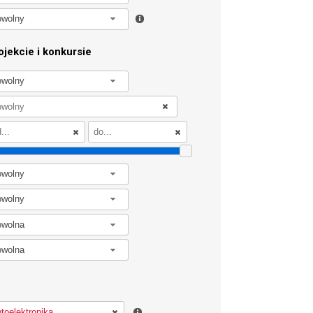
owolny
jekcie i konkursie
owolny
owolny
owolny
owolna
owolna