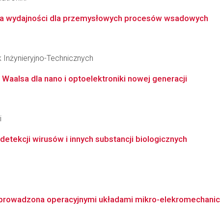
na wydajności dla przemysłowych procesów wsadowych
k Inżynieryjno-Technicznych
Waalsa dla nano i optoelektroniki nowej generacji
i
tekcji wirusów i innych substancji biologicznych
prowadzona operacyjnymi układami mikro-elekromechani