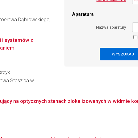
Aparatura
rosława Dąbrowskiego,
Nazwa aparatury
i i systemów z
taniem
przyk
ława Staszica w
azujący na optycznych stanach zlokalizowanych w widmie k