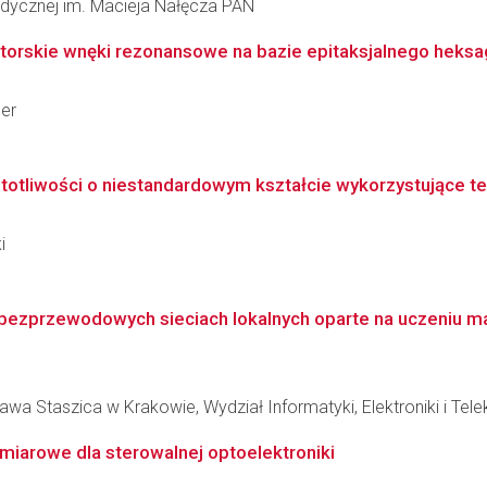
omedycznej im. Macieja Nałęcza PAN
torskie wnęki rezonansowe na bazie epitaksjalnego heks
der
tliwości o niestandardowym kształcie wykorzystujące tech
i
bezprzewodowych sieciach lokalnych oparte na uczeniu
wa Staszica w Krakowie, Wydział Informatyki, Elektroniki i Tel
iarowe dla sterowalnej optoelektroniki