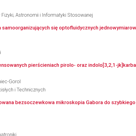
 Fizyki, Astronomii i Informatyki Stosowanej
 samoorganizujących się optofluidycznych jednowymiarowyc
i
nsowanych pierścieniach pirolo- oraz indolo[3,2,1-jk]karba
niec-Gorol
słych i Technicznych
owana bezsoczewkowa mikroskopia Gabora do szybkiego
atroniki