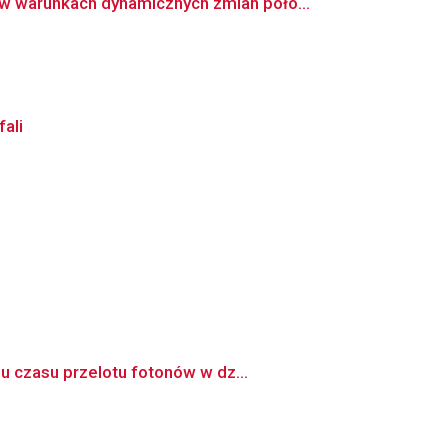
 warunkach dynamicznych zmian poło...
ali
u czasu przelotu fotonów w dz...