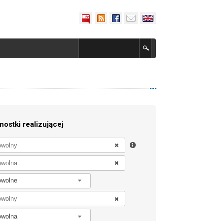
nostki realizującej
owolne
owolna