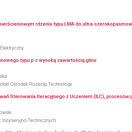
ierścieniowym rdzeniu typu LMA do ultra-szerokopasmowej
Elektryczny
nowego typu p z wysoką zawartością glinu
ńska
lski Ośrodek Rozwoju Technologii
owań Sterowania Iteracyjnego z Uczeniem (ILC), procesów p
kowski
k Inżynieryjno-Technicznych