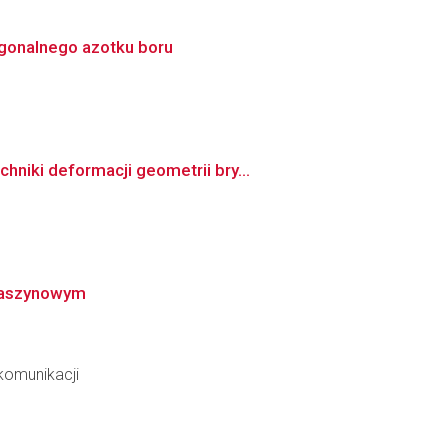
agonalnego azotku boru
niki deformacji geometrii bry...
 maszynowym
ekomunikacji