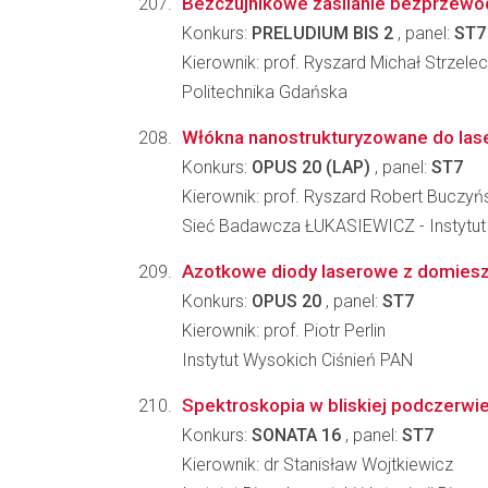
Bezczujnikowe zasilanie bezprzewo
Konkurs:
PRELUDIUM BIS 2
, panel:
ST7
Kierownik: prof. Ryszard Michał Strzelec
Politechnika Gdańska
Włókna nanostrukturyzowane do lase
Konkurs:
OPUS 20 (LAP)
, panel:
ST7
Kierownik: prof. Ryszard Robert Buczyń
Sieć Badawcza ŁUKASIEWICZ - Instytut Mi
Azotkowe diody laserowe z domies
Konkurs:
OPUS 20
, panel:
ST7
Kierownik: prof. Piotr Perlin
Instytut Wysokich Ciśnień PAN
Spektroskopia w bliskiej podczerwie
Konkurs:
SONATA 16
, panel:
ST7
Kierownik: dr Stanisław Wojtkiewicz