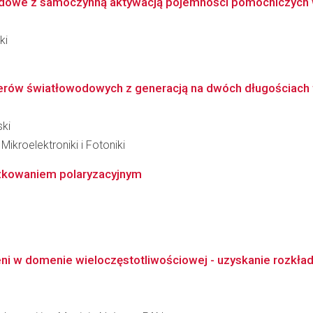
dowe z samoczynną aktywacją pojemności pomocniczych w
ki
rów światłowodowych z generacją na dwóch długościach f
ski
kroelektroniki i Fotoniki
zkowaniem polaryzacyjnym
ni w domenie wieloczęstotliwościowej - uzyskanie rozkład