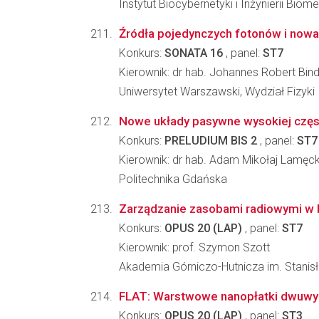
Instytut Biocybernetyki i Inżynierii Bi
Źródła pojedynczych fotonów i nowa
Konkurs:
SONATA 16
, panel:
ST7
Kierownik: dr hab. Johannes Robert Bin
Uniwersytet Warszawski, Wydział Fizyki
Nowe układy pasywne wysokiej często
Konkurs:
PRELUDIUM BIS 2
, panel:
ST7
Kierownik: dr hab. Adam Mikołaj Lamęck
Politechnika Gdańska
Zarządzanie zasobami radiowymi w 
Konkurs:
OPUS 20 (LAP)
, panel:
ST7
Kierownik: prof. Szymon Szott
Akademia Górniczo-Hutnicza im. Stanisła
FLAT: Warstwowe nanopłatki dwuwym
Konkurs:
OPUS 20 (LAP)
, panel:
ST3