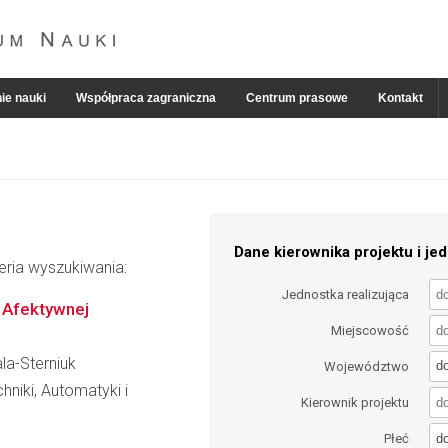
ie nauki
Współpraca zagraniczna
Centrum prasowe
Kontakt
Dane kierownika projektu i jed
eria wyszukiwania:
Jednostka realizująca
 Afektywnej
Miejscowość
la-Sterniuk
d
Województwo
hniki, Automatyki i
Kierownik projektu
d
Płeć