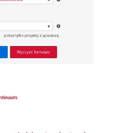
pokaż tylko projekty z aparaturą
Wyczyść formularz
ontinuum