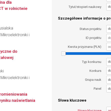
na dla
d
Tytuł/stopień naukowy
T w rolnictwie
Szczegółowe informacje o pro
usialska
d
Status projektu
ikroelektroniki i
ID projektu
Kwota przyznana (PLN)
yczne do
załowej
d
Typ konkursu
ski
d
Konkurs
ikroelektroniki i
d
Grupa nauk
d
Panel
promieniowania
niku naświetlania
Słowa kluczowe
Słowa kluczowe