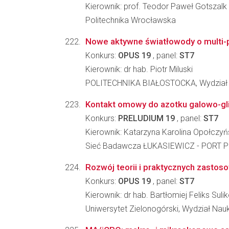
Kierownik: prof. Teodor Paweł Gotszalk
Politechnika Wrocławska
Nowe aktywne światłowody o multi-p
Konkurs:
OPUS 19
, panel:
ST7
Kierownik: dr hab. Piotr Miluski
POLITECHNIKA BIAŁOSTOCKA, Wydział 
Kontakt omowy do azotku galowo-gli
Konkurs:
PRELUDIUM 19
, panel:
ST7
Kierownik: Katarzyna Karolina Opołczy
Sieć Badawcza ŁUKASIEWICZ - PORT Po
Rozwój teorii i praktycznych zastos
Konkurs:
OPUS 19
, panel:
ST7
Kierownik: dr hab. Bartłomiej Feliks Suli
Uniwersytet Zielonogórski, Wydział Nau