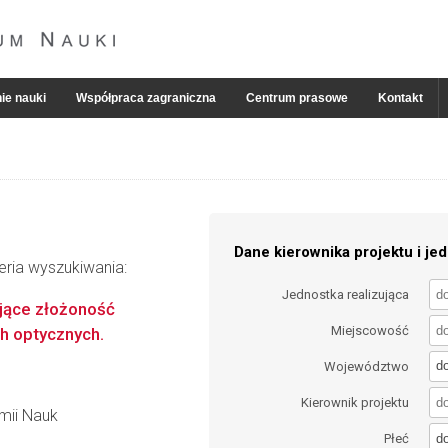
ie nauki
Współpraca zagraniczna
Centrum prasowe
Kontakt
Dane kierownika projektu i jed
eria wyszukiwania:
Jednostka realizująca
jące złożoność
Miejscowość
h optycznych.
d
Województwo
Kierownik projektu
emii Nauk
d
Płeć