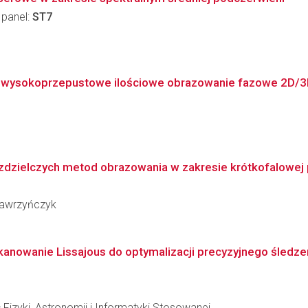
 panel:
ST7
 wysokoprzepustowe ilościowe obrazowanie fazowe 2D/
ielczych metod obrazowania w zakresie krótkofalowej po
 Wawrzyńczyk
skanowanie Lissajous do optymalizacji precyzyjnego śledz
 Fizyki, Astronomii i Informatyki Stosowanej