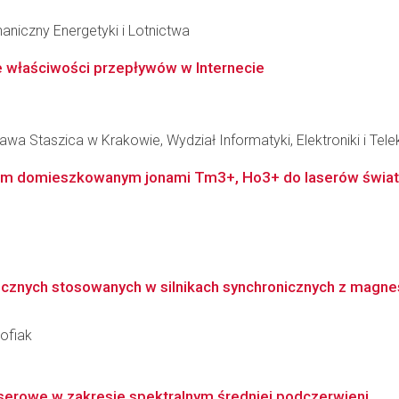
niczny Energetyki i Lotnictwa
 właściwości przepływów w Internecie
wa Staszica w Krakowie, Wydział Informatyki, Elektroniki i Tel
em domieszkowanym jonami Tm3+, Ho3+ do laserów światł
ocznych stosowanych w silnikach synchronicznych z magne
ofiak
aserowe w zakresie spektralnym średniej podczerwieni