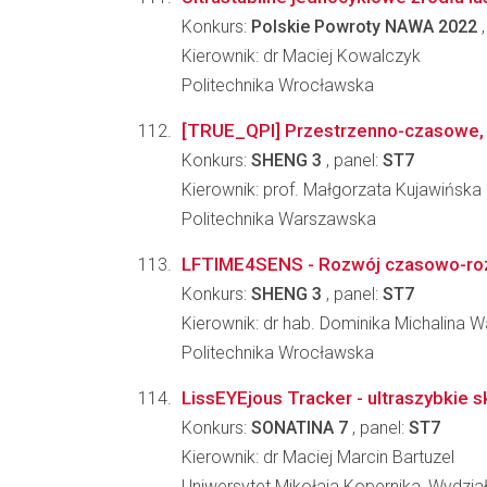
Konkurs:
Polskie Powroty NAWA 2022
,
Kierownik: dr Maciej Kowalczyk
Politechnika Wrocławska
[TRUE_QPI] Przestrzenno-czasowe,
Konkurs:
SHENG 3
, panel:
ST7
Kierownik: prof. Małgorzata Kujawińska
Politechnika Warszawska
LFTIME4SENS - Rozwój czasowo-rozdz
Konkurs:
SHENG 3
, panel:
ST7
Kierownik: dr hab. Dominika Michalina
Politechnika Wrocławska
LissEYEjous Tracker - ultraszybkie 
Konkurs:
SONATINA 7
, panel:
ST7
Kierownik: dr Maciej Marcin Bartuzel
Uniwersytet Mikołaja Kopernika, Wydział