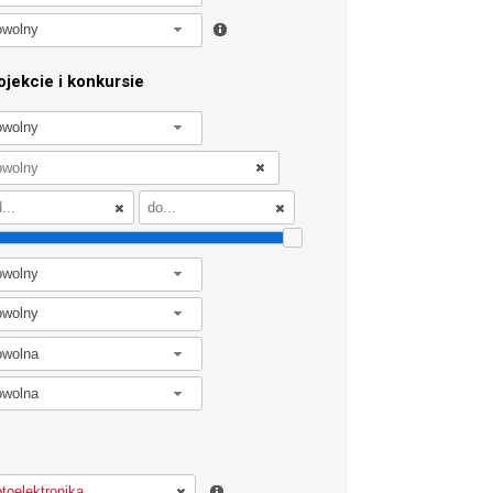
owolny
jekcie i konkursie
owolny
owolny
owolny
owolna
owolna