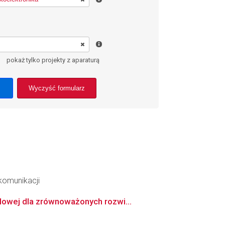
pokaż tylko projekty z aparaturą
Wyczyść formularz
ekomunikacji
lowej dla zrównoważonych rozwi...