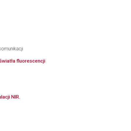
ekomunikacji
wiatła fluorescencji
acji NIR.