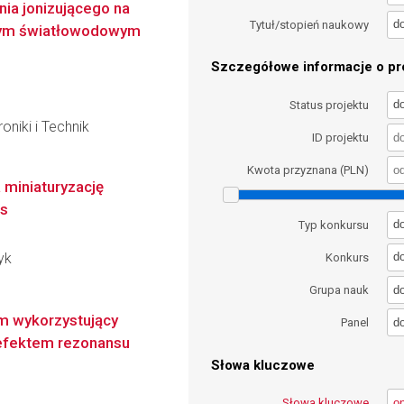
ia jonizującego na
d
Tytuł/stopień naukowy
ym światłowodowym
Szczegółowe informacje o pro
d
Status projektu
oniki i Technik
ID projektu
Kwota przyznana (PLN)
 miniaturyzację
s
d
Typ konkursu
yk
d
Konkurs
d
Grupa nauk
m wykorzystujący
d
Panel
 efektem rezonansu
Słowa kluczowe
Słowa kluczowe