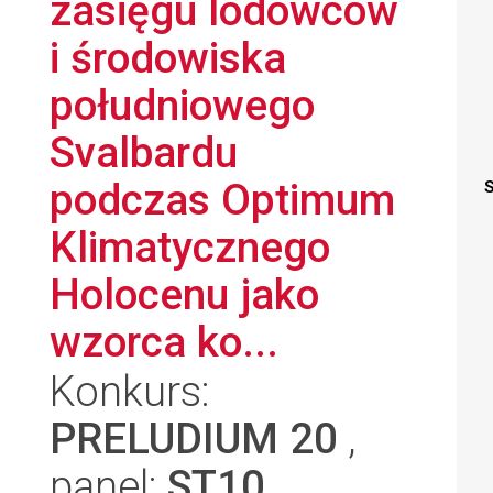
zasięgu lodowców
i środowiska
południowego
Svalbardu
podczas Optimum
S
Klimatycznego
Holocenu jako
wzorca ko...
Konkurs:
PRELUDIUM 20
,
panel:
ST10