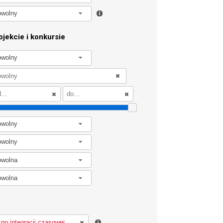
owolny
jekcie i konkursie
owolny
owolny
owolny
owolna
owolna