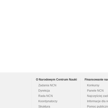
O Narodowym Centrum Nauki
Finansowanie na
Zadania NCN
Konkursy
Dyrekcja
Panele NCN
Rada NCN
Najczęściej za
Koordynatorzy
Informacje dla r
Struktura
Pomoc publicz