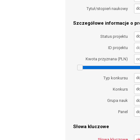
d
Tytuł/stopień naukowy
Szczegółowe informacje o pro
d
Status projektu
ID projektu
Kwota przyznana (PLN)
d
Typ konkursu
d
Konkurs
d
Grupa nauk
d
Panel
Słowa kluczowe
Słowa kluczowe