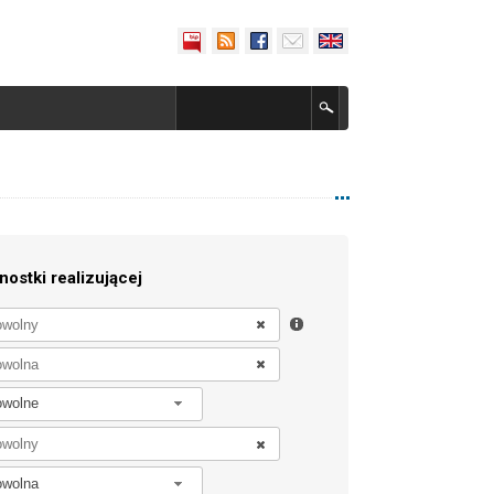
nostki realizującej
owolne
owolna