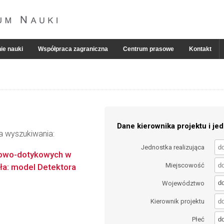
ie nauki
Współpraca zagraniczna
Centrum prasowe
Kontakt
Dane kierownika projektu i jed
ia wyszukiwania:
Jednostka realizująca
kowo-dotykowych w
Miejscowość
ła: model Detektora
d
Województwo
Kierownik projektu
d
Płeć