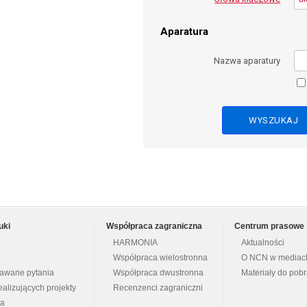
Aparatura
Nazwa aparatury
uki
Współpraca zagraniczna
Centrum prasowe
HARMONIA
Aktualności
Współpraca wielostronna
O NCN w mediac
dawane pytania
Współpraca dwustronna
Materiały do pob
ealizujących projekty
Recenzenci zagraniczni
na