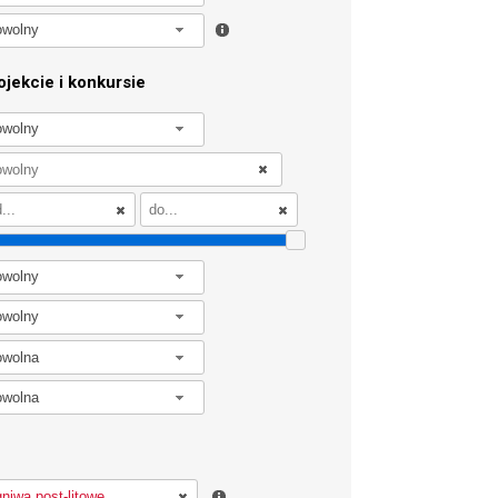
owolny
jekcie i konkursie
owolny
owolny
owolny
owolna
owolna