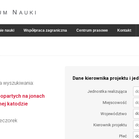
ie nauki
Współpraca zagraniczna
Centrum prasowe
Kontakt
Dane kierownika projektu i jed
ia wyszukiwania:
Jednostka realizująca
 opartych na jonach
Miejscowość
nej katodzie
d
Województwo
ieczorek
Kierownik projektu
d
Płeć