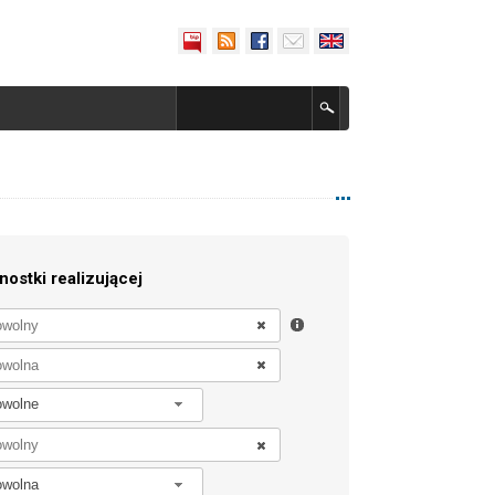
nostki realizującej
owolne
owolna