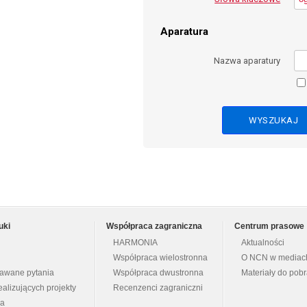
Aparatura
Nazwa aparatury
uki
Współpraca zagraniczna
Centrum prasowe
HARMONIA
Aktualności
Współpraca wielostronna
O NCN w mediac
dawane pytania
Współpraca dwustronna
Materiały do pob
ealizujących projekty
Recenzenci zagraniczni
na