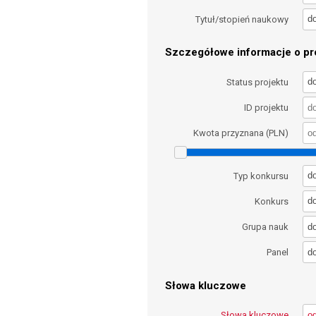
d
Tytuł/stopień naukowy
Szczegółowe informacje o pro
d
Status projektu
ID projektu
Kwota przyznana (PLN)
d
Typ konkursu
d
Konkurs
d
Grupa nauk
d
Panel
Słowa kluczowe
Słowa kluczowe