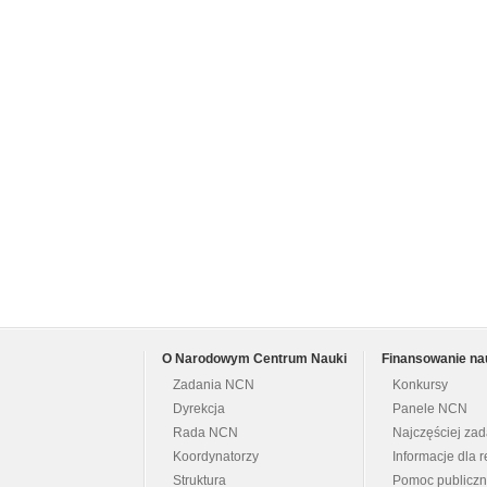
O Narodowym Centrum Nauki
Finansowanie na
Zadania NCN
Konkursy
Dyrekcja
Panele NCN
Rada NCN
Najczęściej za
Koordynatorzy
Informacje dla r
Struktura
Pomoc publicz