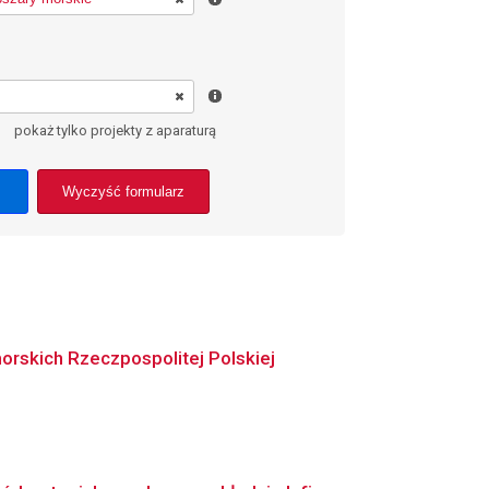
pokaż tylko projekty z aparaturą
Wyczyść formularz
rskich Rzeczpospolitej Polskiej