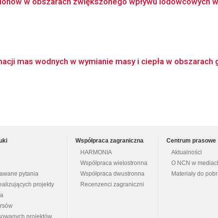
onów w obszarach zwiększonego wpływu lodowcowych wód 
macji mas wodnych w wymianie masy i ciepła w obszarach 
uki
Współpraca zagraniczna
Centrum prasowe
HARMONIA
Aktualności
Współpraca wielostronna
O NCN w mediac
dawane pytania
Współpraca dwustronna
Materiały do pob
ealizujących projekty
Recenzenci zagraniczni
na
ursów
nsowanych projektów