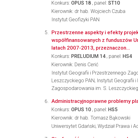
Konkurs:
OPUS 18
, panel:
ST10
Kierownik: dr hab. Wojciech Czuba
Instytut Geofizyki PAN
Przestrzenne aspekty i efekty proje
współfinansowanych z funduszów Uni
latach 2007-2013, przeznaczon...
Konkurs:
PRELUDIUM 14
, panel:
HS4
Kierownik: Denis Cerić
Instytut Geografii i Przestrzennego Za
Leszczyckiego PAN, Instytut Geografii 
Zagospodarowania im. S. Leszczyckieg
Administracyjnoprawne problemy pl
Konkurs:
OPUS 10
, panel:
HS5
Kierownik: dr hab. Tomasz Bąkowski
Uniwersytet Gdański, Wydział Prawa i Ad