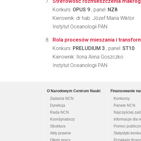
Strefowość rozmieszczenia makrogl
Konkurs:
OPUS 9
, panel:
NZ8
Kierownik: dr hab. Józef Maria Wiktor
Instytut Oceanologii PAN
Rola procesów mieszania i transfor
Konkurs:
PRELUDIUM 3
, panel:
ST10
Kierownik: Ilona Anna Goszczko
Instytut Oceanologii PAN
O Narodowym Centrum Nauki
Finansowanie na
Zadania NCN
Konkursy
Dyrekcja
Panele NCN
Rada NCN
Najczęściej za
Koordynatorzy
Informacje dla r
Struktura
Pomoc publicz
Akty prawne
Statystyki konk
Oferty pracy
Przykłady fina