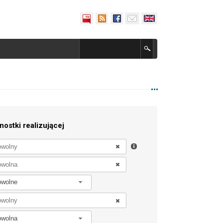
nostki realizującej
owolne
owolna