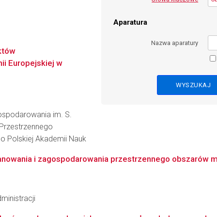
Aparatura
Nazwa aparatury
któw
i Europejskiej w
gospodarowania im. S.
i Przestrzennego
o Polskiej Akademii Nauk
anowania i zagospodarowania przestrzennego obszarów mo
ministracji