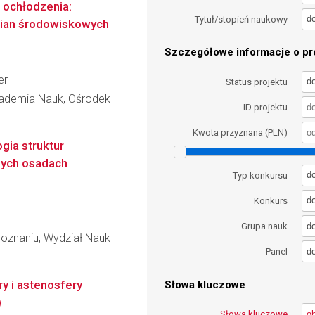
 ochłodzenia:
d
Tytuł/stopień naukowy
mian środowiskowych
Szczegółowe informacje o pro
er
d
Status projektu
kademia Nauk, Ośrodek
ID projektu
Kwota przyznana (PLN)
gia struktur
nych osadach
d
Typ konkursu
d
Konkurs
d
Grupa nauk
oznaniu, Wydział Nauk
d
Panel
y i astenosfery
Słowa kluczowe
)
Słowa kluczowe