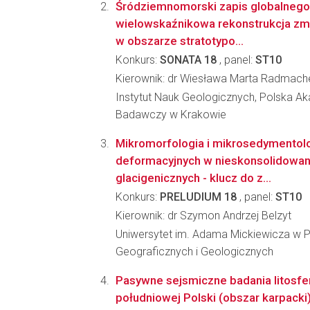
Śródziemnomorski zapis globalnego
wielowskaźnikowa rekonstrukcja z
w obszarze stratotypo...
Konkurs:
SONATA 18
, panel:
ST10
Kierownik: dr Wiesława Marta Radmach
Instytut Nauk Geologicznych, Polska A
Badawczy w Krakowie
Mikromorfologia i mikrosedymentolo
deformacyjnych w nieskonsolidowa
glacigenicznych - klucz do z...
Konkurs:
PRELUDIUM 18
, panel:
ST10
Kierownik: dr Szymon Andrzej Belzyt
Uniwersytet im. Adama Mickiewicza w P
Geograficznych i Geologicznych
Pasywne sejsmiczne badania litosfer
południowej Polski (obszar karpacki