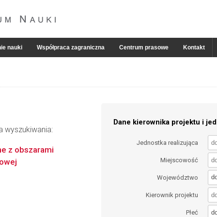
ie nauki
Współpraca zagraniczna
Centrum prasowe
Kontakt
Dane kierownika projektu i jed
ia wyszukiwania:
Jednostka realizująca
ne z obszarami
Miejscowość
wowej
d
Województwo
Kierownik projektu
d
Płeć