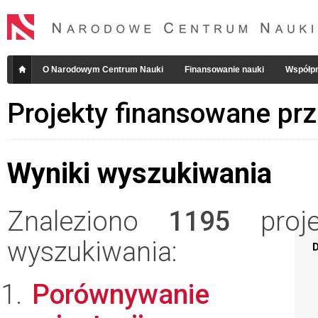
O Narodowym Centrum Nauki
Finansowanie nauki
Współpr
Projekty finansowane pr
Wyniki wyszukiwania
Znaleziono
1195
projek
wyszukiwania:
D
Porównywanie