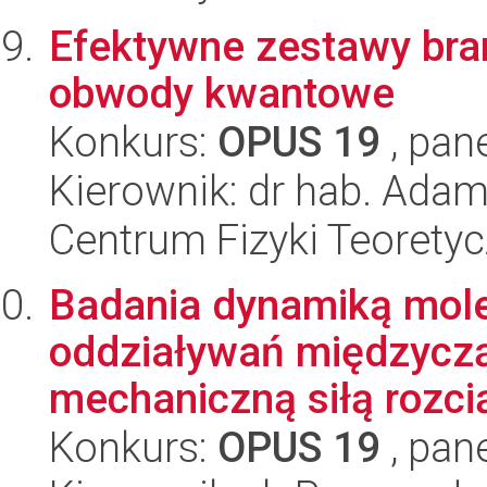
Efektywne zestawy bra
obwody kwantowe
Konkurs:
OPUS 19
, pan
Kierownik: dr hab. Adam
Centrum Fizyki Teorety
Badania dynamiką molek
oddziaływań międzycz
mechaniczną siłą rozcią
Konkurs:
OPUS 19
, pan