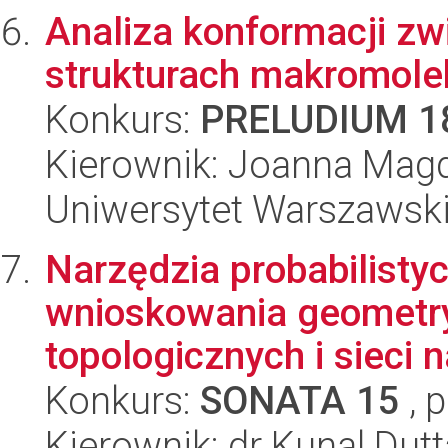
Analiza konformacji z
strukturach makromole
Konkurs:
PRELUDIUM 1
Kierownik: Joanna Mag
Uniwersytet Warszawski
Narzędzia probabilist
wnioskowania geometry
topologicznych i sieci n
Konkurs:
SONATA 15
, 
Kierownik: dr Kunal Dutt