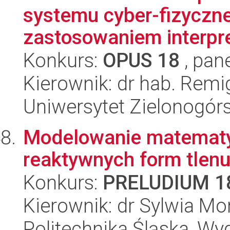
systemu cyber-fizyczn
zastosowaniem interpre
Konkurs:
OPUS 18
, pan
Kierownik: dr hab. Remi
Uniwersytet Zielonogórs
Modelowanie matematyc
reaktywnych form tlen
Konkurs:
PRELUDIUM 1
Kierownik: dr Sylwia Mo
Politechnika Śląska, Wyd