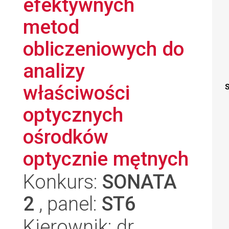
efektywnych
metod
obliczeniowych do
analizy
właściwości
S
optycznych
ośrodków
optycznie mętnych
Konkurs:
SONATA
2
, panel:
ST6
Kierownik: dr