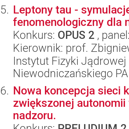
Leptony tau - symulacj
fenomenologiczny dla ni
Konkurs:
OPUS 2
, panel
Kierownik: prof. Zbigni
Instytut Fizyki Jądrowej
Niewodniczańskiego P
Nowa koncepcja sieci k
zwiększonej autonomi
nadzoru.
Konkurs:
PRELUDIUM 2