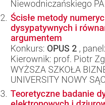
Niewodniczańskiego P
Ścisłe metody numeryc
dysypatywnych i równa
argumentem
Konkurs:
OPUS 2
, panel
Kierownik: prof. Piotr Zg
WYŻSZA SZKOŁA BIZNE
UNIVERSITY NOWY SĄ
Teoretyczne badanie dy
elektronowych i dziur