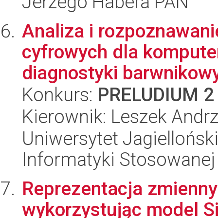
Jerzego Habera PAN
Analiza i rozpoznawani
cyfrowych dla komput
diagnostyki barwnikowy
Konkurs:
PRELUDIUM 2
Kierownik: Leszek Andr
Uniwersytet Jagielloński
Informatyki Stosowanej
Reprezentacja zmienny
wykorzystując model S