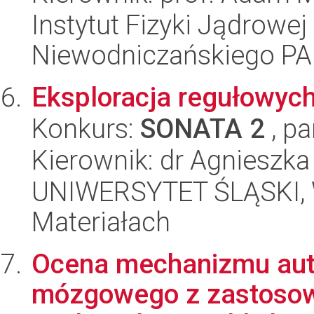
Instytut Fizyki Jądrowej
Niewodniczańskiego P
Eksploracja regułowyc
Konkurs:
SONATA 2
, pa
Kierownik: dr Agnieszk
UNIWERSYTET ŚLĄSKI, Wy
Materiałach
Ocena mechanizmu auto
mózgowego z zastosow