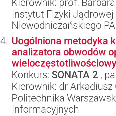
Kierownik: prof. Barbar
Instytut Fizyki Jądrowej
Niewodniczańskiego P
Uogólniona metodyka k
analizatora obwodów o
wieloczęstotliwościowym
Konkurs:
SONATA 2
, pa
Kierownik: dr Arkadius
Politechnika Warszawska
Informacyjnych