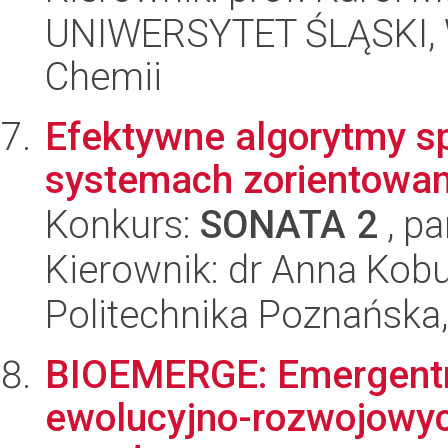
UNIWERSYTET ŚLĄSKI, Wy
Chemii
Efektywne algorytmy s
systemach zorientowan
Konkurs:
SONATA 2
, pa
Kierownik: dr Anna Kob
Politechnika Poznańska,
BIOEMERGE: Emergentn
ewolucyjno-rozwojowyc