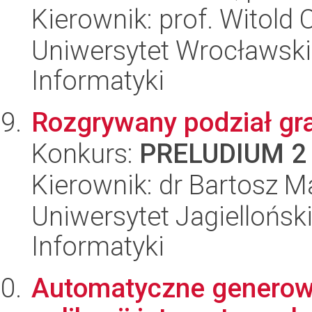
Kierownik: prof. Witold 
Uniwersytet Wrocławski
Informatyki
Rozgrywany podział gra
Konkurs:
PRELUDIUM 2
Kierownik: dr Bartosz M
Uniwersytet Jagiellońsk
Informatyki
Automatyczne generowan