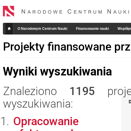
O Narodowym Centrum Nauki
Finansowanie nauki
Współpr
Projekty finansowane pr
Wyniki wyszukiwania
Znaleziono
1195
projek
wyszukiwania:
D
Opracowanie