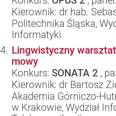
Konkurs:
OPUS 2
, panel
Kierownik: dr hab. Seba
Politechnika Śląska, Wyd
Informatyki
Lingwistyczny warsztat
mowy
Konkurs:
SONATA 2
, pa
Kierownik: dr Bartosz Zi
Akademia Górniczo-Hutn
w Krakowie, Wydział Info