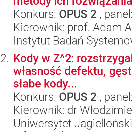
metody ich rozwiązani
Konkurs:
OPUS 2
, panel
Kierownik: prof. Adam A
Instytut Badań System
Kody w Z^2: rozstrzygal
własność defektu, gęst
słabe kody...
Konkurs:
OPUS 2
, panel
Kierownik: dr Włodzimi
Uniwersytet Jagiellońsk