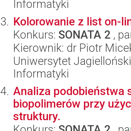
Informatyki
Kolorowanie z list on-li
Konkurs:
SONATA 2
, pa
Kierownik: dr Piotr Mice
Uniwersytet Jagiellońsk
Informatyki
Analiza podobieństwa s
biopolimerów przy użyc
struktury.
Konkurs:
SONATA 2
, pa