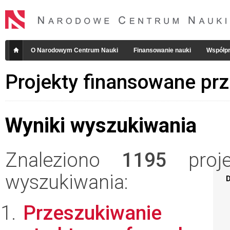
O Narodowym Centrum Nauki
Finansowanie nauki
Współpr
Projekty finansowane pr
Wyniki wyszukiwania
Znaleziono
1195
projek
wyszukiwania:
D
Przeszukiwanie