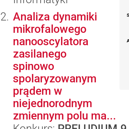
Analiza dynamiki
mikrofalowego
nanooscylatora
A
zasilanego
spinowo
spolaryzowanym
prądem w
niejednorodnym
zmiennym polu ma...
Konkurs:
PRELUDIUM 9