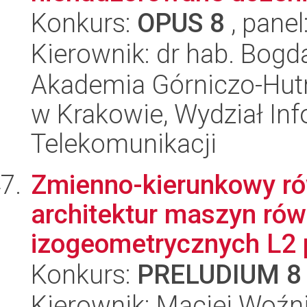
Konkurs:
OPUS 8
, panel
Kierownik: dr hab. Bog
Akademia Górniczo-Hutn
w Krakowie, Wydział Info
Telekomunikacji
Zmienno-kierunkowy ró
architektur maszyn rów
izogeometrycznych L2 p
Konkurs:
PRELUDIUM 8
Kierownik: Maciej Woźn