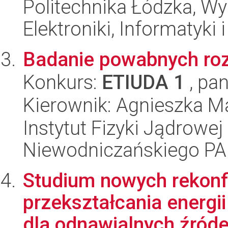
Politechnika Łódzka, Wyd
Elektroniki, Informatyki
Badanie powabnych ro
Konkurs:
ETIUDA 1
, pan
Kierownik: Agnieszka M
Instytut Fizyki Jądrowej
Niewodniczańskiego P
Studium nowych rekon
przekształcania energi
dla odnawialnych źródeł