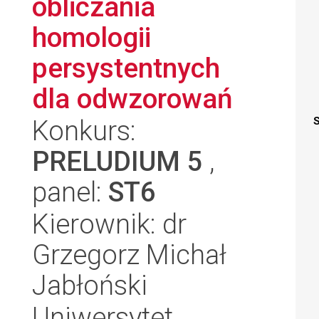
obliczania
homologii
persystentnych
dla odwzorowań
Konkurs:
S
PRELUDIUM 5
,
panel:
ST6
Kierownik: dr
Grzegorz Michał
Jabłoński
Uniwersytet