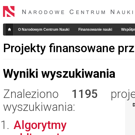
O Narodowym Centrum Nauki
Finansowanie nauki
Współpr
Projekty finansowane pr
Wyniki wyszukiwania
Znaleziono
1195
projek
wyszukiwania:
D
Algorytmy