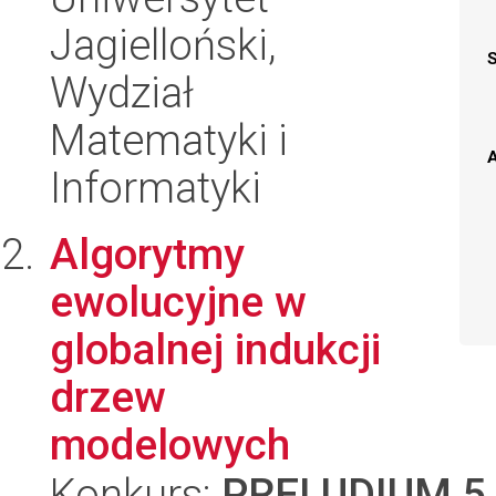
Jagielloński,
Wydział
Matematyki i
A
Informatyki
Algorytmy
ewolucyjne w
globalnej indukcji
drzew
modelowych
Konkurs:
PRELUDIUM 5