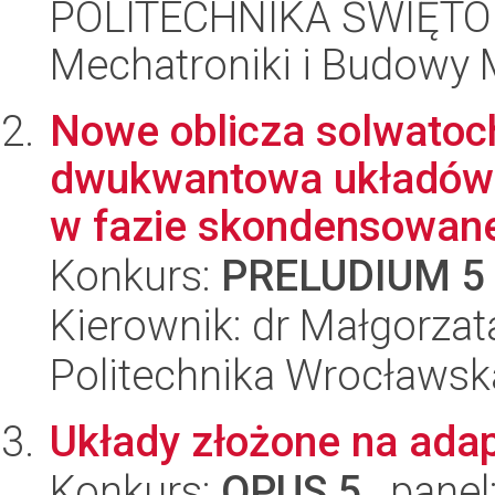
POLITECHNIKA ŚWIĘTO
Mechatroniki i Budowy
Nowe oblicza solwatoc
dwukwantowa układów m
w fazie skondensowane
Konkurs:
PRELUDIUM 5
Kierownik: dr Małgorza
Politechnika Wrocławsk
Układy złożone na ada
Konkurs:
OPUS 5
, panel