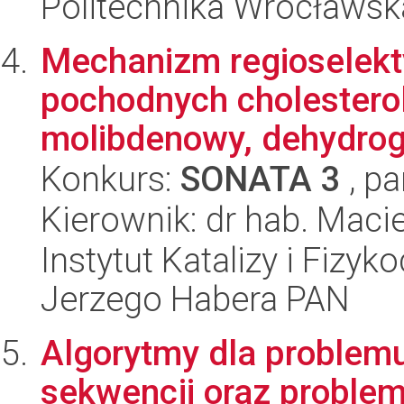
Politechnika Wrocławsk
Mechanizm regioselekt
pochodnych cholestero
molibdenowy, dehydrog
Konkurs:
SONATA 3
, pa
Kierownik: dr hab. Macie
Instytut Katalizy i Fizy
Jerzego Habera PAN
Algorytmy dla problem
sekwencji oraz probl