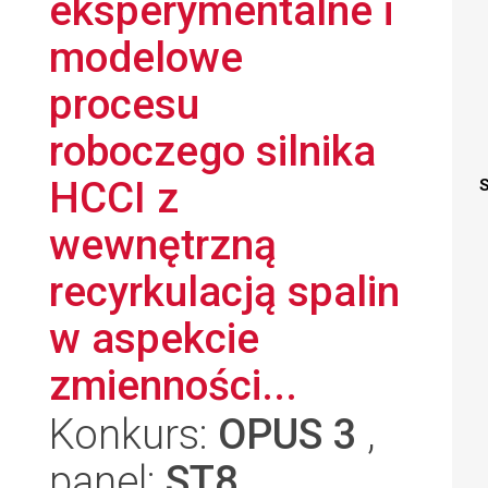
eksperymentalne i
modelowe
procesu
roboczego silnika
HCCI z
S
wewnętrzną
recyrkulacją spalin
w aspekcie
zmienności...
Konkurs:
OPUS 3
,
panel:
ST8