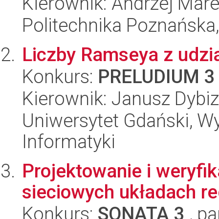
Kierownik: Andrzej Mare
Politechnika Poznańska,
Liczby Ramseya z udzi
Konkurs:
PRELUDIUM 3
Kierownik: Janusz Dybi
Uniwersytet Gdański, Wyd
Informatyki
Projektowanie i weryfi
sieciowych układach re
Konkurs:
SONATA 3
, pa