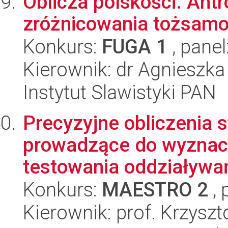
Oblicza polskości. Ant
zróżnicowania tożsamoś
Konkurs:
FUGA 1
, panel
Kierownik: dr Agnieszka
Instytut Slawistyki PAN
Precyzyjne obliczenia 
prowadzące do wyznacza
testowania oddziaływa
Konkurs:
MAESTRO 2
, 
Kierownik: prof. Krzysz