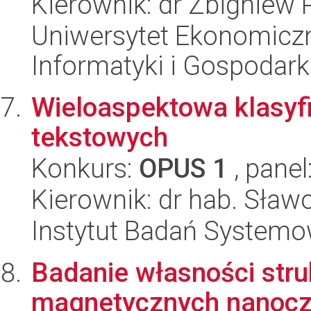
Kierownik: dr Zbigniew 
Uniwersytet Ekonomiczn
Informatyki i Gospodarki
Wieloaspektowa klasy
tekstowych
Konkurs:
OPUS 1
, panel
Kierownik: dr hab. Sław
Instytut Badań System
Badanie własności stru
magnetycznych nanoczą