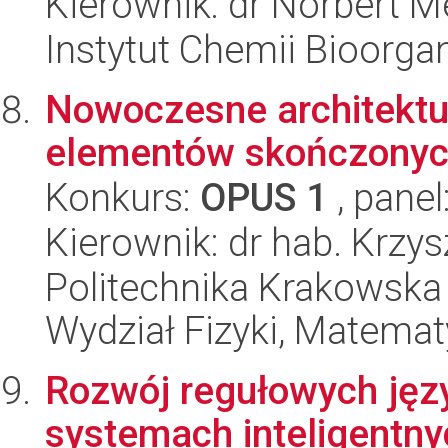
Kierownik: dr Norbert M
Instytut Chemii Bioorga
Nowoczesne architektu
elementów skończony
Konkurs:
OPUS 1
, panel
Kierownik: dr hab. Krzy
Politechnika Krakowska 
Wydział Fizyki, Matematy
Rozwój regułowych ję
systemach inteligentny