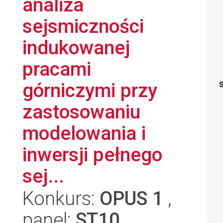
analiza
sejsmiczności
indukowanej
pracami
górniczymi przy
S
zastosowaniu
modelowania i
inwersji pełnego
sej...
Konkurs:
OPUS 1
,
panel:
ST10