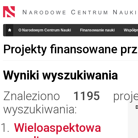
O Narodowym Centrum Nauki
Finansowanie nauki
Współpr
Projekty finansowane pr
Wyniki wyszukiwania
Znaleziono
1195
projek
wyszukiwania:
D
Wieloaspektowa