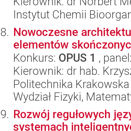
Kierownik: dr Norbert M
Instytut Chemii Bioorga
Nowoczesne architektu
elementów skończony
Konkurs:
OPUS 1
, panel
Kierownik: dr hab. Krzy
Politechnika Krakowska 
Wydział Fizyki, Matematy
Rozwój regułowych ję
systemach inteligentny