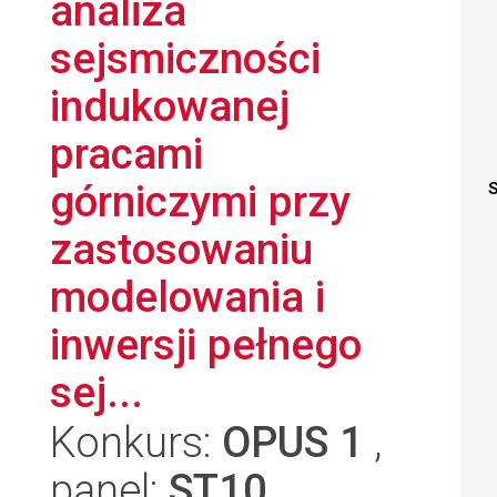
analiza
sejsmiczności
indukowanej
pracami
górniczymi przy
S
zastosowaniu
modelowania i
inwersji pełnego
sej...
Konkurs:
OPUS 1
,
panel:
ST10