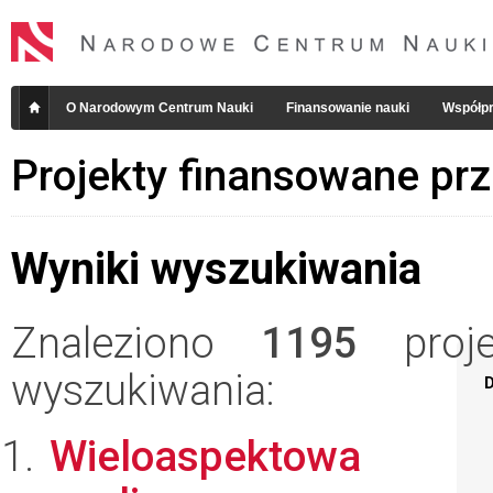
O Narodowym Centrum Nauki
Finansowanie nauki
Współpr
Projekty finansowane pr
Wyniki wyszukiwania
Znaleziono
1195
projek
wyszukiwania:
D
Wieloaspektowa