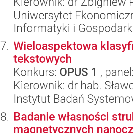
Kierownik: dr Zbigniew 
Uniwersytet Ekonomiczn
Informatyki i Gospodarki
Wieloaspektowa klasy
tekstowych
Konkurs:
OPUS 1
, panel
Kierownik: dr hab. Sław
Instytut Badań System
Badanie własności stru
magnetycznych nanoczą