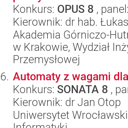
Konkurs:
OPUS 8
, panel
Kierownik: dr hab. Łuka
Akademia Górniczo-Hutn
w Krakowie, Wydział Inży
Przemysłowej
Automaty z wagami dla
Konkurs:
SONATA 8
, pa
Kierownik: dr Jan Otop
Uniwersytet Wrocławski
Informatyki