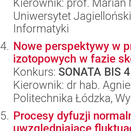
Kierownik: prof. Marian
Uniwersytet Jagiellońsk
Informatyki
Nowe perspektywy w p
izotopowych w fazie s
Konkurs:
SONATA BIS 4
Kierownik: dr hab. Agni
Politechnika Łódzka, W
Procesy dyfuzji normal
uwzględniające fluktu