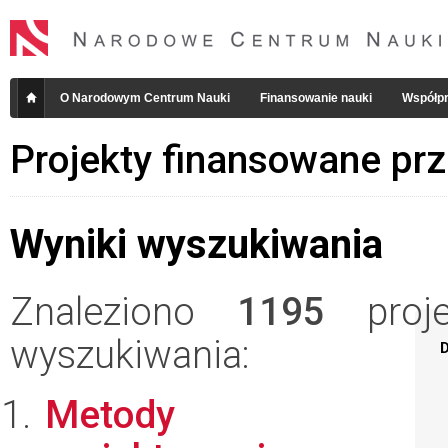
O Narodowym Centrum Nauki
Finansowanie nauki
Współpr
Projekty finansowane pr
Wyniki wyszukiwania
Znaleziono
1195
projek
wyszukiwania:
D
Metody