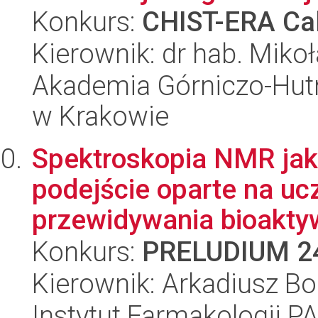
Konkurs:
CHIST-ERA Cal
Kierownik: dr hab. Mikoł
Akademia Górniczo-Hutn
w Krakowie
Spektroskopia NMR jak
podejście oparte na uc
przewidywania bioakty
Konkurs:
PRELUDIUM 2
Kierownik: Arkadiusz Bo
Instytut Farmakologii P