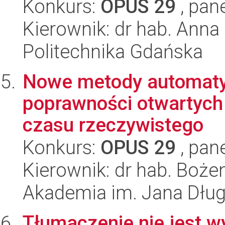
Konkurs:
OPUS 29
, pan
Kierownik: dr hab. Ann
Politechnika Gdańska
Nowe metody automaty
poprawności otwartyc
czasu rzeczywistego
Konkurs:
OPUS 29
, pan
Kierownik: dr hab. Boż
Akademia im. Jana Dłu
Tłumaczenie nie jest w