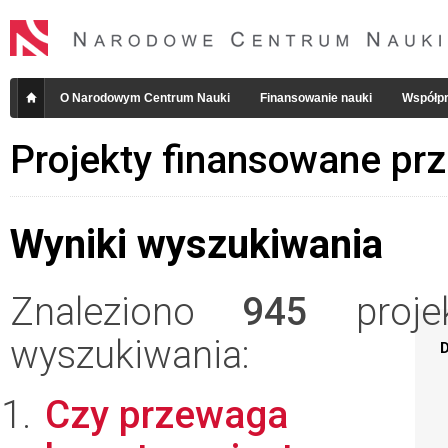
O Narodowym Centrum Nauki
Finansowanie nauki
Współpr
Projekty finansowane pr
Wyniki wyszukiwania
Znaleziono
945
projek
wyszukiwania:
D
Czy przewaga