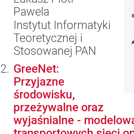
Pawela
Instytut Informatyki
Teoretycznej i
A
Stosowanej PAN
GreeNet:
Przyjazne
środowisku,
przeżywalne oraz
wyjaśnialne - modelowa
transportowych sieci op