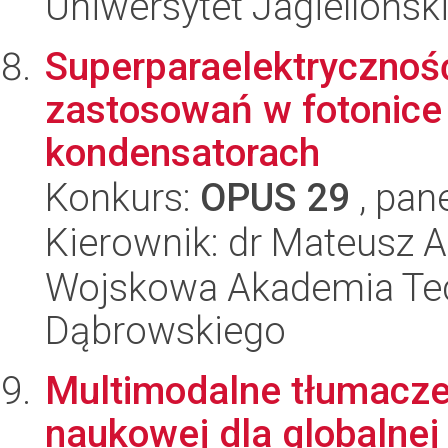
Uniwersytet Jagiellońsk
Superparaelektryczność
zastosowań w fotonic
kondensatorach
Konkurs:
OPUS 29
, pan
Kierownik: dr Mateusz 
Wojskowa Akademia Tec
Dąbrowskiego
Multimodalne tłumaczen
naukowej dla globalnej