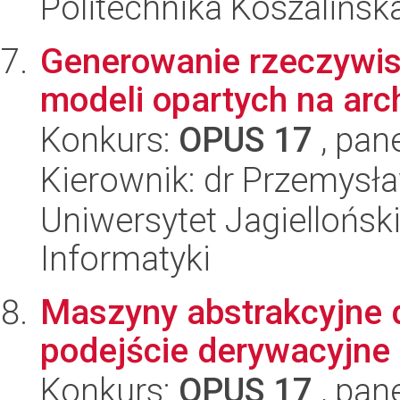
Politechnika Koszalińsk
Generowanie rzeczywi
modeli opartych na arc
Konkurs:
OPUS 17
, pan
Kierownik: dr Przemysł
Uniwersytet Jagiellońsk
Informatyki
Maszyny abstrakcyjne 
podejście derywacyjne
Konkurs:
OPUS 17
, pan