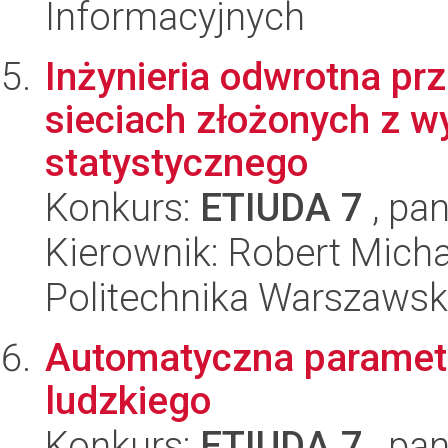
Informacyjnych
Inżynieria odwrotna pr
sieciach złożonych z 
statystycznego
Konkurs:
ETIUDA 7
, pan
Kierownik: Robert Micha
Politechnika Warszawska
Automatyczna parametr
ludzkiego
Konkurs:
ETIUDA 7
, pan