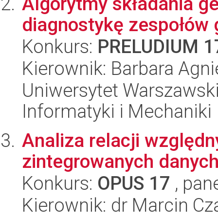
Algorytmy składania g
diagnostykę zespołów 
Konkurs:
PRELUDIUM 1
Kierownik: Barbara Agn
Uniwersytet Warszawski
Informatyki i Mechaniki
Analiza relacji względn
zintegrowanych danyc
Konkurs:
OPUS 17
, pan
Kierownik: dr Marcin Cz