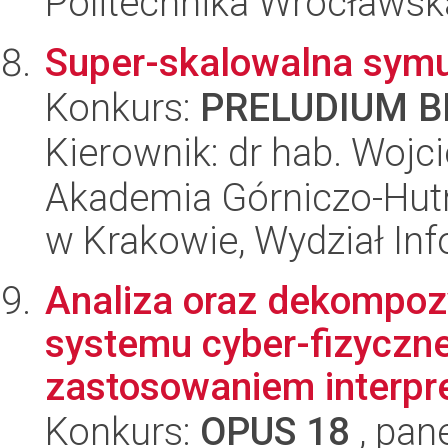
Politechnika Wrocławsk
Super-skalowalna symu
Konkurs:
PRELUDIUM BI
Kierownik: dr hab. Wojc
Akademia Górniczo-Hutn
w Krakowie, Wydział Inf
Analiza oraz dekompozy
systemu cyber-fizyczn
zastosowaniem interpre
Konkurs:
OPUS 18
, pan