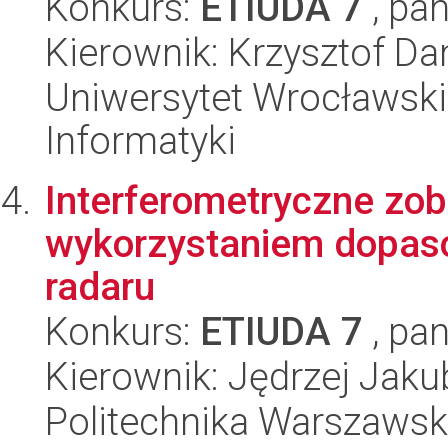
Konkurs:
ETIUDA 7
, pan
Kierownik: Krzysztof D
Uniwersytet Wrocławski
Informatyki
Interferometryczne zo
wykorzystaniem dopasow
radaru
Konkurs:
ETIUDA 7
, pan
Kierownik: Jędrzej Jak
Politechnika Warszawska