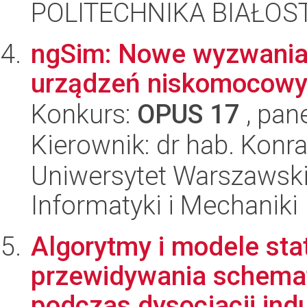
POLITECHNIKA BIAŁOSTO
ngSim: Nowe wyzwania
urządzeń niskomocow
Konkurs:
OPUS 17
, pan
Kierownik: dr hab. Konr
Uniwersytet Warszawski
Informatyki i Mechaniki
Algorytmy i modele sta
przewidywania schemat
podczas dysocjacji ind