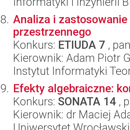
Informatyki i Inżynierii
Analiza i zastosowani
przestrzennego
Konkurs:
ETIUDA 7
, pan
Kierownik: Adam Piotr G
Instytut Informatyki Te
Efekty algebraiczne: k
Konkurs:
SONATA 14
, 
Kierownik: dr Maciej Ad
Uniwersytet Wrocławski