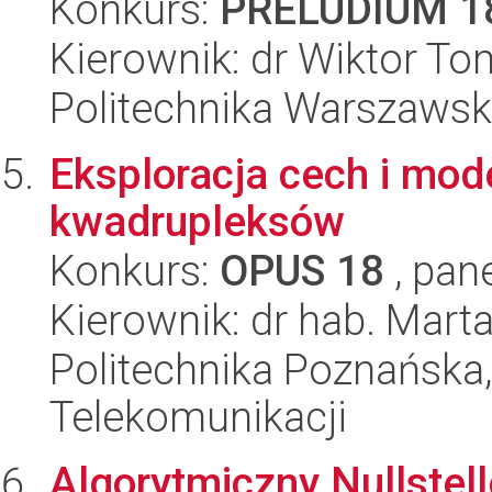
Konkurs:
PRELUDIUM 1
Kierownik: dr Wiktor T
Politechnika Warszaws
Eksploracja cech i mod
kwadrupleksów
Konkurs:
OPUS 18
, pan
Kierownik: dr hab. Mar
Politechnika Poznańska,
Telekomunikacji
Algorytmiczny Nullstel