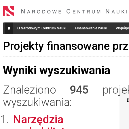
O Narodowym Centrum Nauki
Finansowanie nauki
Współpr
Projekty finansowane pr
Wyniki wyszukiwania
Znaleziono
945
projek
wyszukiwania:
D
Narzędzia