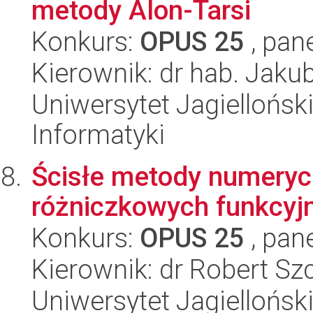
metody Alon-Tarsi
Konkurs:
OPUS 25
, pan
Kierownik: dr hab. Jaku
Uniwersytet Jagiellońsk
Informatyki
Ścisłe metody numeryc
różniczkowych funkcyj
Konkurs:
OPUS 25
, pan
Kierownik: dr Robert Sz
Uniwersytet Jagiellońsk