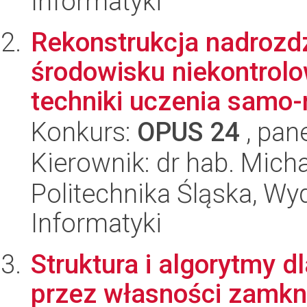
Informatyki
Rekonstrukcja nadrozd
środowisku niekontrol
techniki uczenia samo-
Konkurs:
OPUS 24
, pan
Kierownik: dr hab. Mich
Politechnika Śląska, Wyd
Informatyki
Struktura i algorytmy d
przez własności zamkni