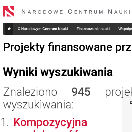
O Narodowym Centrum Nauki
Finansowanie nauki
Współpr
Projekty finansowane pr
Wyniki wyszukiwania
Znaleziono
945
projek
wyszukiwania:
D
Kompozycyjna