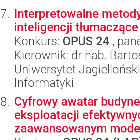
Interpretowalne metod
inteligencji tłumaczące
Konkurs:
OPUS 24
, pan
Kierownik: dr hab. Barto
Uniwersytet Jagiellońsk
Informatyki
Cyfrowy awatar budynek
eksploatacji efektywn
zaawansowanym model