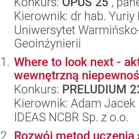
Konkurs:
OPUS 25
, pan
Kierownik: dr hab. Yuriy
Uniwersytet Warmińsko-
Geoinżynierii
Where to look next - a
wewnętrzną niepewnoś
Konkurs:
PRELUDIUM 2
Kierownik: Adam Jacek 
IDEAS NCBR Sp. z o.o.
Rozwój metod uczenia