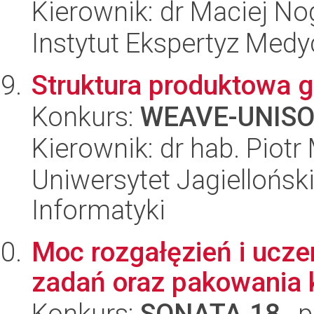
Kierownik: dr Maciej No
Instytut Ekspertyz Med
Struktura produktowa 
Konkurs:
WEAVE-UNIS
Kierownik: dr hab. Piotr
Uniwersytet Jagiellońsk
Informatyki
Moc rozgałęzień i ucz
zadań oraz pakowania 
Konkurs:
SONATA 18
, 