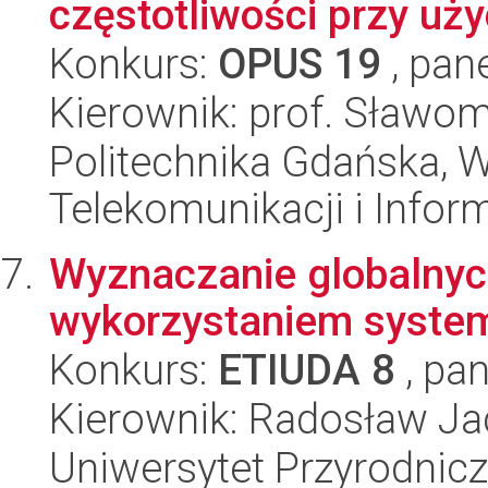
częstotliwości przy uż
Konkurs:
OPUS 19
, pan
Kierownik: prof. Sławom
Politechnika Gdańska, Wy
Telekomunikacji i Infor
Wyznaczanie globalnyc
wykorzystaniem systemu
Konkurs:
ETIUDA 8
, pan
Kierownik: Radosław Ja
Uniwersytet Przyrodnic