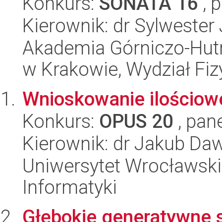
Konkurs:
SONATA 16
, 
Kierownik: dr Sylwester
Akademia Górniczo-Hutn
w Krakowie, Wydział Fiz
Wnioskowanie ilościow
Konkurs:
OPUS 20
, pan
Kierownik: dr Jakub Daw
Uniwersytet Wrocławski
Informatyki
Głębokie generatywne s