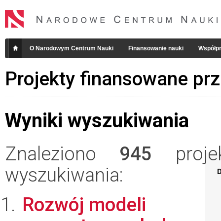
O Narodowym Centrum Nauki
Finansowanie nauki
Współpr
Projekty finansowane pr
Wyniki wyszukiwania
Znaleziono
945
projek
wyszukiwania:
D
Rozwój modeli