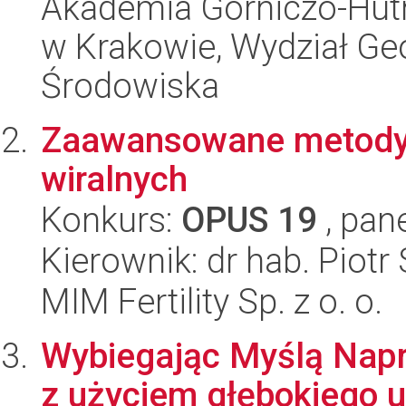
Akademia Górniczo-Hutn
w Krakowie, Wydział Geol
Środowiska
Zaawansowane metody
wiralnych
Konkurs:
OPUS 19
, pan
Kierownik: dr hab. Piot
MIM Fertility Sp. z o. o.
Wybiegając Myślą Napr
z użyciem głębokiego 