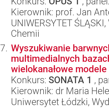
Konkurs:
OPUS 1
, panel
Kierownik: prof. Jan An
UNIWERSYTET ŚLĄSKI, Wy
Chemii
Wyszukiwanie barwnyc
multimedialnych bazac
wielokanałowe modele 
Konkurs:
SONATA 1
, pa
Kierownik: dr Maria Hel
Uniwersytet Łódzki, Wyd