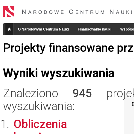
O Narodowym Centrum Nauki
Finansowanie nauki
Współpr
Projekty finansowane pr
Wyniki wyszukiwania
Znaleziono
945
projek
wyszukiwania:
D
Obliczenia