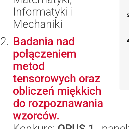
Informatyki i
Mechaniki
Badania nad
A
połączeniem
metod
tensorowych oraz
obliczeń miękkich
do rozpoznawania
wzorców.
Konkurs:
OPUS 1
, panel