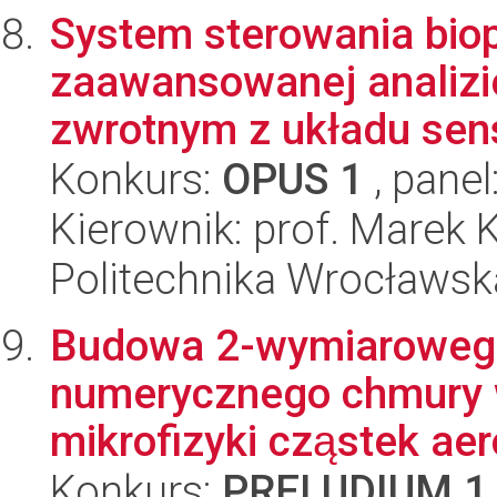
System sterowania biop
zaawansowanej analizie
zwrotnym z układu sens
Konkurs:
OPUS 1
, panel
Kierownik: prof. Marek 
Politechnika Wrocławska
Budowa 2-wymiaroweg
numerycznego chmury w
mikrofizyki cząstek aer
Konkurs:
PRELUDIUM 1