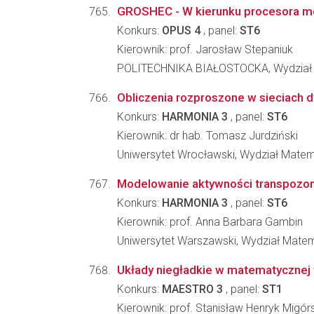
GROSHEC - W kierunku procesora me
Konkurs:
OPUS 4
, panel:
ST6
Kierownik: prof. Jarosław Stepaniuk
POLITECHNIKA BIAŁOSTOCKA, Wydział 
Obliczenia rozproszone w sieciach 
Konkurs:
HARMONIA 3
, panel:
ST6
Kierownik: dr hab. Tomasz Jurdziński
Uniwersytet Wrocławski, Wydział Matema
Modelowanie aktywności transpozo
Konkurs:
HARMONIA 3
, panel:
ST6
Kierownik: prof. Anna Barbara Gambin
Uniwersytet Warszawski, Wydział Matema
Układy niegładkie w matematycznej 
Konkurs:
MAESTRO 3
, panel:
ST1
Kierownik: prof. Stanisław Henryk Migórs