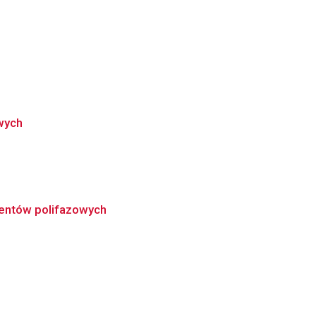
wych
nentów polifazowych