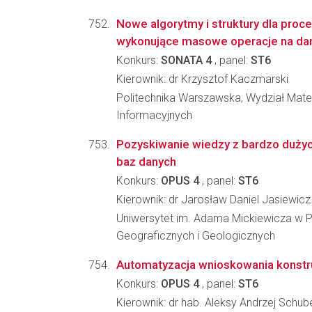
Nowe algorytmy i struktury dla pro
wykonujące masowe operacje na da
Konkurs:
SONATA 4
, panel:
ST6
Kierownik: dr Krzysztof Kaczmarski
Politechnika Warszawska, Wydział Mate
Informacyjnych
Pozyskiwanie wiedzy z bardzo duży
baz danych
Konkurs:
OPUS 4
, panel:
ST6
Kierownik: dr Jarosław Daniel Jasiewicz
Uniwersytet im. Adama Mickiewicza w P
Geograficznych i Geologicznych
Automatyzacja wnioskowania konst
Konkurs:
OPUS 4
, panel:
ST6
Kierownik: dr hab. Aleksy Andrzej Schub