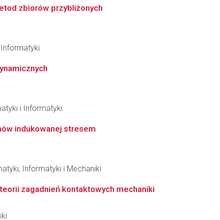
tod zbiorów przybliżonych
Informatyki
dynamicznych
tyki i Informatyki
nów indukowanej stresem
tyki, Informatyki i Mechaniki
teorii zagadnień kontaktowych mechaniki
ki