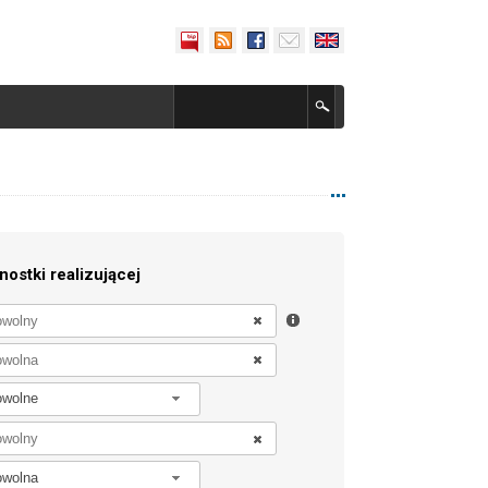
nostki realizującej
owolne
owolna