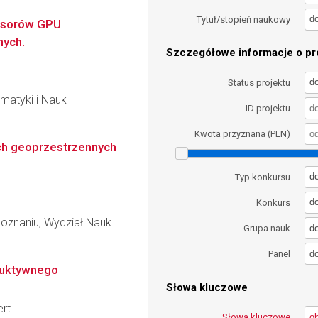
d
Tytuł/stopień naukowy
cesorów GPU
nych.
Szczegółowe informacje o pro
d
Status projektu
matyki i Nauk
ID projektu
Kwota przyznana (PLN)
ch geoprzestrzennych
d
Typ konkursu
d
Konkurs
oznaniu, Wydział Nauk
d
Grupa nauk
d
Panel
ruktywnego
Słowa kluczowe
ert
Słowa kluczowe