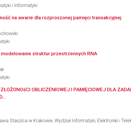
atyki i Informatyki
ość na awarie dla rozproszonej pamięci transakcyjnej
iechowski
atyki
modelowanie struktur przestrzennych RNA
ak
atyki
ZŁOŻONOśCI OBLICZENIOWEJ I PAMIĘCIOWEJ DLA ZADA
..
wa Staszica w Krakowie, Wydział Informatyki, Elektroniki i Tel