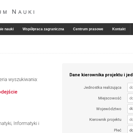
ie nauki
Współpraca zagraniczna
Centrum prasowe
Kontakt
Dane kierownika projektu i jed
eria wyszukiwania:
Jednostka realizująca
odejście
Miejscowość
d
Województwo
Kierownik projektu
tyki, Informatyki i
d
Płeć