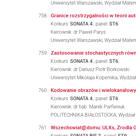
Uniwersytet Warszawski, Wydział Matema
Granice rozstrzygalności w teorii a
Konkurs:
SONATA 4
, panel:
ST6
Kierownik: dr Paweł Parys
Uniwersytet Warszawski, Wydział Matema
Zastosowanie stochastycznych równ
Konkurs:
SONATA 4
, panel:
ST6
Kierownik: dr Dariusz Piotr Borkowski
Uniwersytet Mikołaja Kopernika, Wydział
Kodowanie obrazów i wielokanałowy
Konkurs:
SONATA 4
, panel:
ST6
Kierownik: dr hab. Marek Parfieniuk
POLITECHNIKA BIAŁOSTOCKA, Wydział 
Wszechswiat@domu: ULXs, Zrodla GR
Konkurs:
SONATA BIS 2
, panel:
ST9