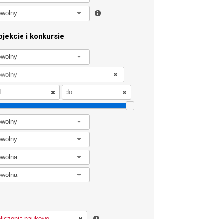
owolny
jekcie i konkursie
owolny
owolny
owolny
owolna
owolna