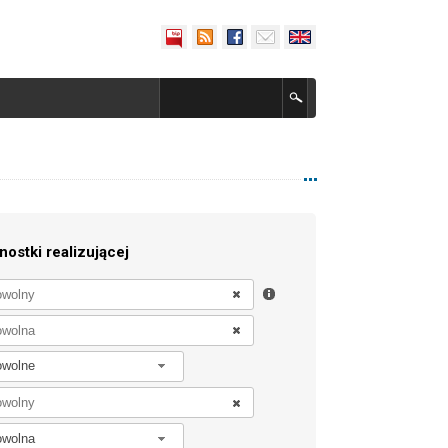
nostki realizującej
owolne
owolna