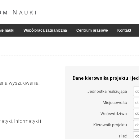
ie nauki
Współpraca zagraniczna
Centrum prasowe
Kontakt
Dane kierownika projektu i jed
eria wyszukiwania:
Jednostka realizująca
Miejscowość
d
Województwo
tyki, Informatyki i
Kierownik projektu
d
Płeć