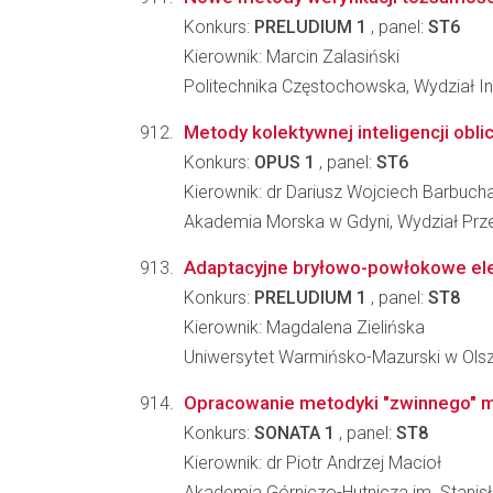
Konkurs:
PRELUDIUM 1
, panel:
ST6
Kierownik: Marcin Zalasiński
Politechnika Częstochowska, Wydział Inż
Metody kolektywnej inteligencji obl
Konkurs:
OPUS 1
, panel:
ST6
Kierownik: dr Dariusz Wojciech Barbuch
Akademia Morska w Gdyni, Wydział Prz
Adaptacyjne bryłowo-powłokowe elem
Konkurs:
PRELUDIUM 1
, panel:
ST8
Kierownik: Magdalena Zielińska
Uniwersytet Warmińsko-Mazurski w Olsz
Opracowanie metodyki "zwinnego" 
Konkurs:
SONATA 1
, panel:
ST8
Kierownik: dr Piotr Andrzej Macioł
Akademia Górniczo-Hutnicza im. Stanisła