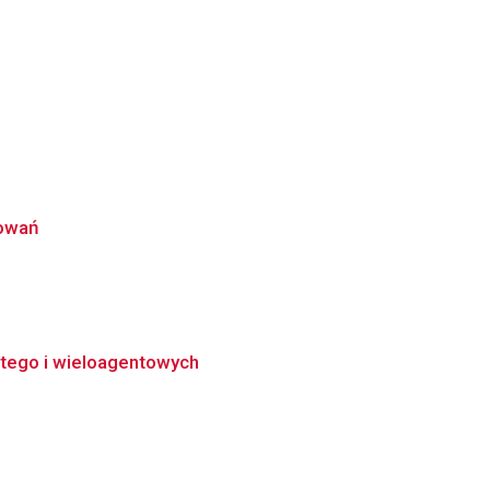
howań
tego i wieloagentowych