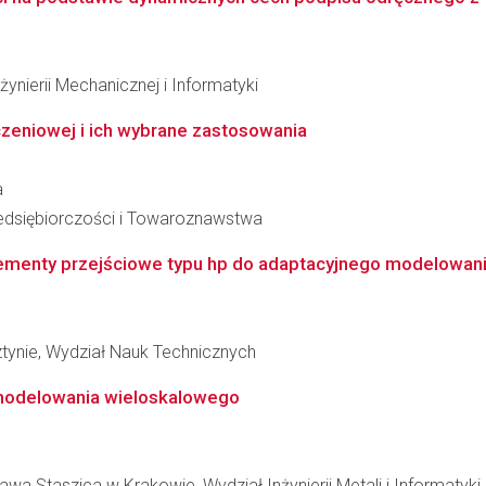
ynierii Mechanicznej i Informatyki
iczeniowej i ich wybrane zastosowania
a
edsiębiorczości i Towaroznawstwa
enty przejściowe typu hp do adaptacyjnego modelowania i 
tynie, Wydział Nauk Technicznych
modelowania wieloskalowego
wa Staszica w Krakowie, Wydział Inżynierii Metali i Informatyk