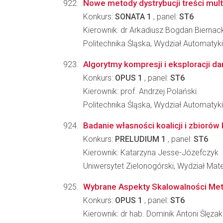
Nowe metody dystrybucji treści mul
Konkurs:
SONATA 1
, panel:
ST6
Kierownik: dr Arkadiusz Bogdan Biernack
Politechnika Śląska, Wydział Automatyki, 
Algorytmy kompresji i eksploracji d
Konkurs:
OPUS 1
, panel:
ST6
Kierownik: prof. Andrzej Polański
Politechnika Śląska, Wydział Automatyki, 
Badanie własności koalicji i zbioró
Konkurs:
PRELUDIUM 1
, panel:
ST6
Kierownik: Katarzyna Jesse-Józefczyk
Uniwersytet Zielonogórski, Wydział Mate
Wybrane Aspekty Skalowalności Met
Konkurs:
OPUS 1
, panel:
ST6
Kierownik: dr hab. Dominik Antoni Ślęzak