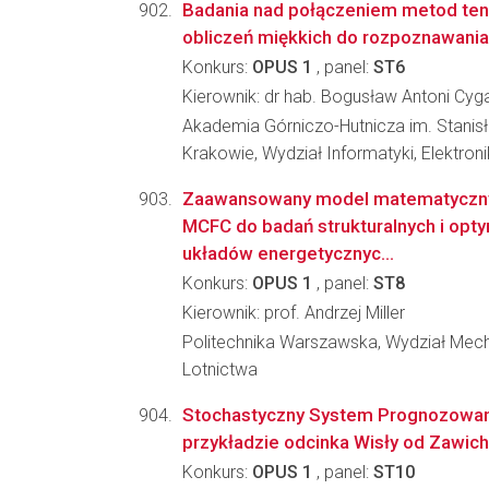
Badania nad połączeniem metod te
obliczeń miękkich do rozpoznawani
Konkurs:
OPUS 1
, panel:
ST6
Kierownik: dr hab. Bogusław Antoni Cyg
Akademia Górniczo-Hutnicza im. Stanis
Krakowie, Wydział Informatyki, Elektroni
Zaawansowany model matematyczny
MCFC do badań strukturalnych i opty
układów energetycznyc...
Konkurs:
OPUS 1
, panel:
ST8
Kierownik: prof. Andrzej Miller
Politechnika Warszawska, Wydział Mecha
Lotnictwa
Stochastyczny System Prognozowan
przykładzie odcinka Wisły od Zawic
Konkurs:
OPUS 1
, panel:
ST10