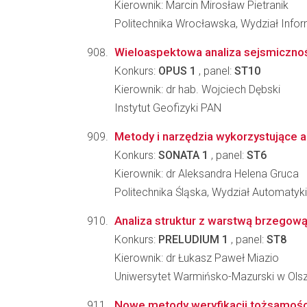
Kierownik: Marcin Mirosław Pietranik
Politechnika Wrocławska, Wydział Infor
Wieloaspektowa analiza sejsmicznośc
Konkurs:
OPUS 1
, panel:
ST10
Kierownik: dr hab. Wojciech Dębski
Instytut Geofizyki PAN
Metody i narzędzia wykorzystujące a
Konkurs:
SONATA 1
, panel:
ST6
Kierownik: dr Aleksandra Helena Gruca
Politechnika Śląska, Wydział Automatyki, 
Analiza struktur z warstwą brzego
Konkurs:
PRELUDIUM 1
, panel:
ST8
Kierownik: dr Łukasz Paweł Miazio
Uniwersytet Warmińsko-Mazurski w Olsz
Nowe metody weryfikacji tożsamośc