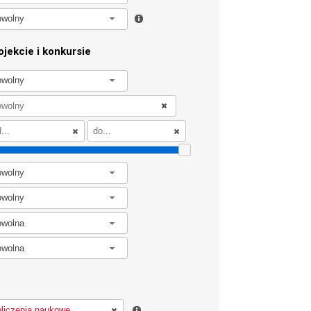
owolny
jekcie i konkursie
owolny
owolny
owolny
owolna
owolna