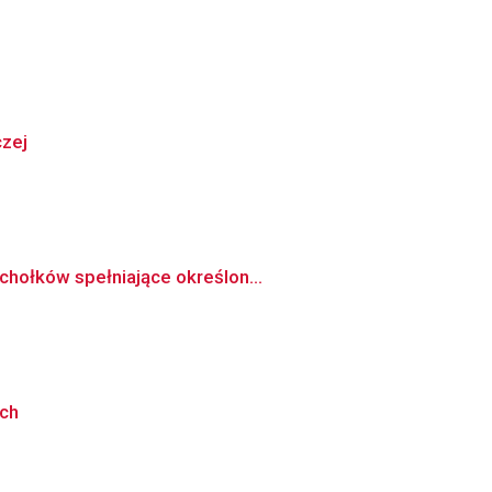
czej
chołków spełniające określon...
ych