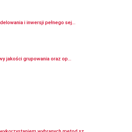
owania i inwersji pełnego sej...
y jakości grupowania oraz op...
wykorzystaniem wybranych metod sz...