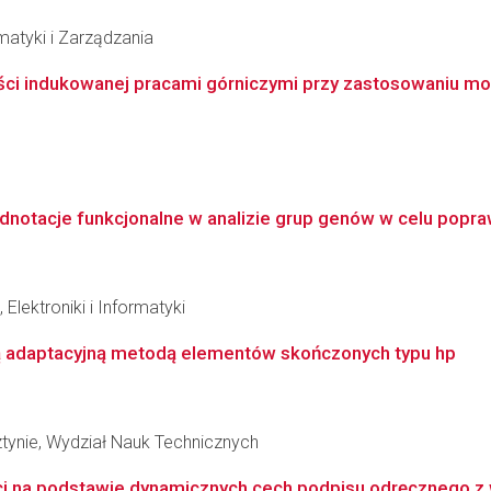
matyki i Zarządzania
i indukowanej pracami górniczymi przy zastosowaniu model
dnotacje funkcjonalne w analizie grup genów w celu popraw
Elektroniki i Informatyki
wą adaptacyjną metodą elementów skończonych typu hp
tynie, Wydział Nauk Technicznych
i na podstawie dynamicznych cech podpisu odręcznego z 