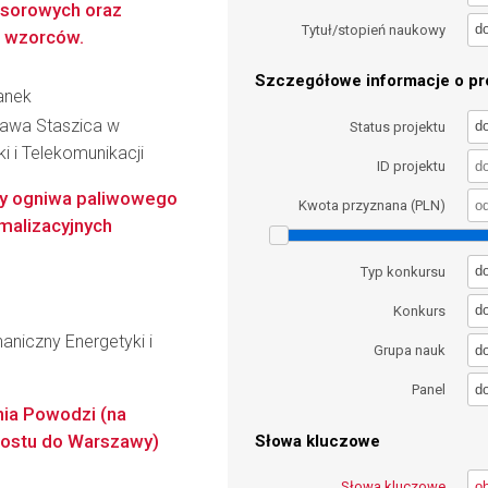
nsorowych oraz
d
Tytuł/stopień naukowy
a wzorców.
Szczegółowe informacje o pro
anek
ława Staszica w
d
Status projektu
ki i Telekomunikacji
ID projektu
 ogniwa paliwowego
Kwota przyznana (PLN)
malizacyjnych
d
Typ konkursu
d
Konkurs
niczny Energetyki i
d
Grupa nauk
d
Panel
ia Powodzi (na
hostu do Warszawy)
Słowa kluczowe
Słowa kluczowe