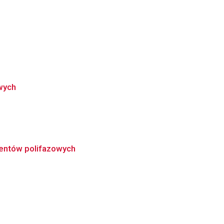
wych
nentów polifazowych