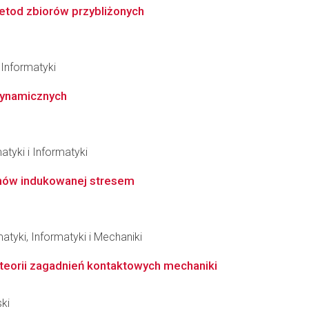
tod zbiorów przybliżonych
Informatyki
dynamicznych
tyki i Informatyki
nów indukowanej stresem
tyki, Informatyki i Mechaniki
teorii zagadnień kontaktowych mechaniki
ki