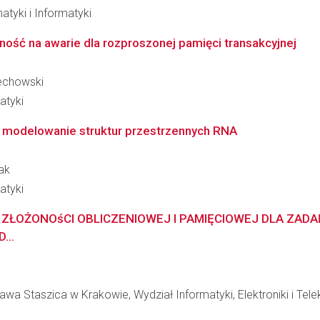
atyki i Informatyki
ość na awarie dla rozproszonej pamięci transakcyjnej
iechowski
atyki
modelowanie struktur przestrzennych RNA
ak
atyki
ZŁOŻONOśCI OBLICZENIOWEJ I PAMIĘCIOWEJ DLA ZADA
..
wa Staszica w Krakowie, Wydział Informatyki, Elektroniki i Tel