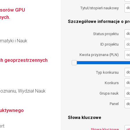
d
Tytuł/stopień naukowy
cesorów GPU
nych.
Szczegółowe informacje o pro
d
Status projektu
matyki i Nauk
ID projektu
Kwota przyznana (PLN)
ch geoprzestrzennych
d
Typ konkursu
d
Konkurs
oznaniu, Wydział Nauk
d
Grupa nauk
d
Panel
ruktywnego
Słowa kluczowe
ert
Słowa kluczowe