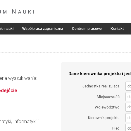
ie nauki
Współpraca zagraniczna
Centrum prasowe
Kontakt
Dane kierownika projektu i jed
eria wyszukiwania:
Jednostka realizująca
odejście
Miejscowość
d
Województwo
Kierownik projektu
tyki, Informatyki i
d
Płeć