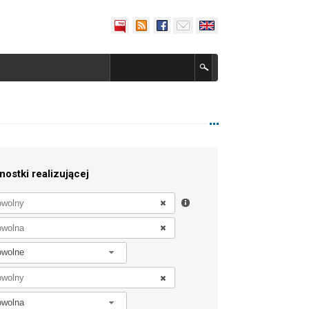
nostki realizującej
owolne
owolna