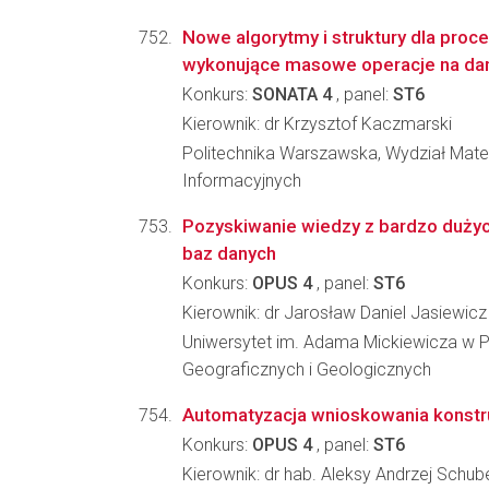
Nowe algorytmy i struktury dla pro
wykonujące masowe operacje na da
Konkurs:
SONATA 4
, panel:
ST6
Kierownik: dr Krzysztof Kaczmarski
Politechnika Warszawska, Wydział Mate
Informacyjnych
Pozyskiwanie wiedzy z bardzo duży
baz danych
Konkurs:
OPUS 4
, panel:
ST6
Kierownik: dr Jarosław Daniel Jasiewicz
Uniwersytet im. Adama Mickiewicza w P
Geograficznych i Geologicznych
Automatyzacja wnioskowania konst
Konkurs:
OPUS 4
, panel:
ST6
Kierownik: dr hab. Aleksy Andrzej Schub