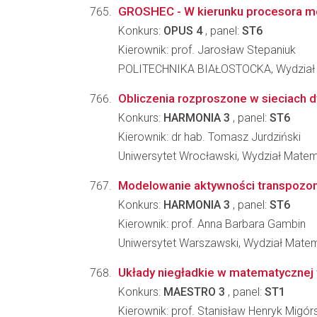
GROSHEC - W kierunku procesora me
Konkurs:
OPUS 4
, panel:
ST6
Kierownik: prof. Jarosław Stepaniuk
POLITECHNIKA BIAŁOSTOCKA, Wydział 
Obliczenia rozproszone w sieciach 
Konkurs:
HARMONIA 3
, panel:
ST6
Kierownik: dr hab. Tomasz Jurdziński
Uniwersytet Wrocławski, Wydział Matema
Modelowanie aktywności transpozo
Konkurs:
HARMONIA 3
, panel:
ST6
Kierownik: prof. Anna Barbara Gambin
Uniwersytet Warszawski, Wydział Matema
Układy niegładkie w matematycznej 
Konkurs:
MAESTRO 3
, panel:
ST1
Kierownik: prof. Stanisław Henryk Migórs