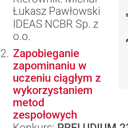
Łukasz Pawłowski
IDEAS NCBR Sp. z
o.o.
A
Zapobieganie
zapominaniu w
uczeniu ciągłym z
wykorzystaniem
metod
zespołowych
Konkurs:
PRELUDIUM 2