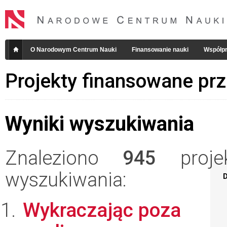
O Narodowym Centrum Nauki
Finansowanie nauki
Współpr
Projekty finansowane pr
Wyniki wyszukiwania
Znaleziono
945
projek
wyszukiwania:
D
Wykraczając poza