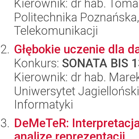
Kierownik: dr hab. Tom
Politechnika Poznańska,
Telekomunikacji
Głębokie uczenie dla d
Konkurs:
SONATA BIS 1
Kierownik: dr hab. Mare
Uniwersytet Jagiellońsk
Informatyki
DeMeTeR: Interpretacj
analizę reprezentacji