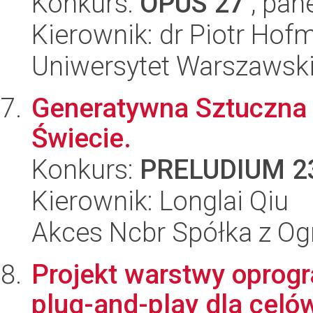
Konkurs:
OPUS 27
, pan
Kierownik: dr Piotr Hof
Uniwersytet Warszawsk
Generatywna Sztuczna 
Świecie.
Konkurs:
PRELUDIUM 2
Kierownik: Longlai Qiu
Akces Ncbr Spółka z Og
Projekt warstwy oprog
plug-and-play dla celów