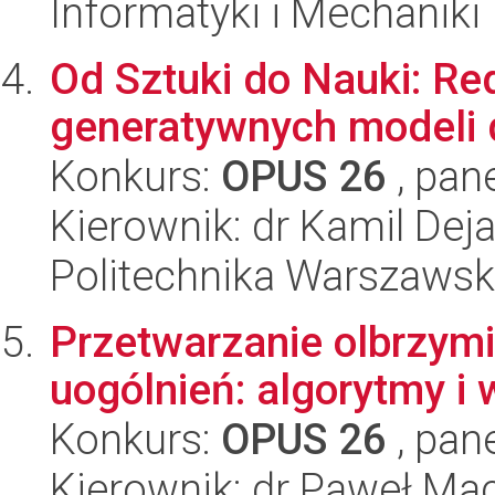
Informatyki i Mechaniki
Od Sztuki do Nauki: Re
generatywnych modeli 
Konkurs:
OPUS 26
, pan
Kierownik: dr Kamil Dej
Politechnika Warszaws
Przetwarzanie olbrzymi
uogólnień: algorytmy i
Konkurs:
OPUS 26
, pan
Kierownik: dr Paweł Ma