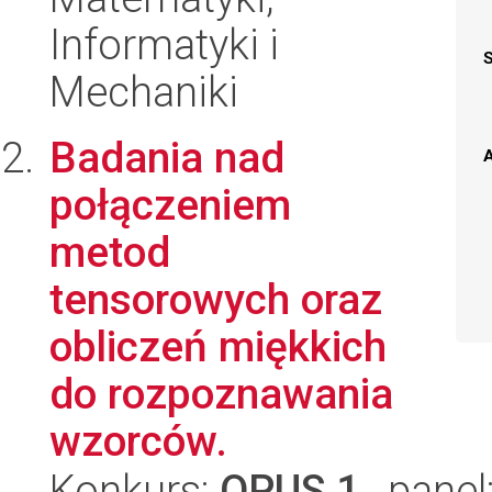
Informatyki i
Mechaniki
Badania nad
A
połączeniem
metod
tensorowych oraz
obliczeń miękkich
do rozpoznawania
wzorców.
Konkurs:
OPUS 1
, panel