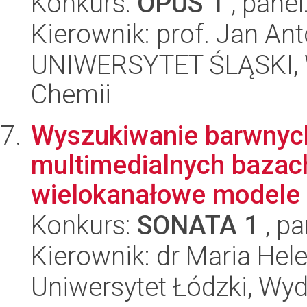
Konkurs:
OPUS 1
, panel
Kierownik: prof. Jan An
UNIWERSYTET ŚLĄSKI, Wy
Chemii
Wyszukiwanie barwnyc
multimedialnych bazac
wielokanałowe modele 
Konkurs:
SONATA 1
, pa
Kierownik: dr Maria Hel
Uniwersytet Łódzki, Wyd