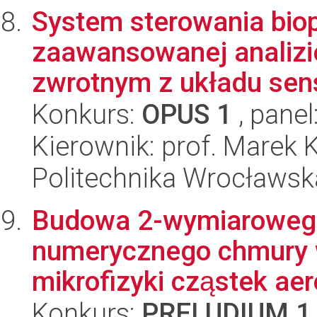
System sterowania biop
zaawansowanej analizie
zwrotnym z układu sens
Konkurs:
OPUS 1
, panel
Kierownik: prof. Marek 
Politechnika Wrocławska
Budowa 2-wymiaroweg
numerycznego chmury w
mikrofizyki cząstek aer
Konkurs:
PRELUDIUM 1