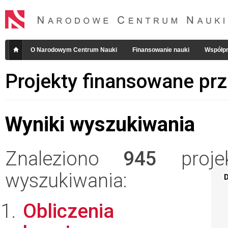
O Narodowym Centrum Nauki
Finansowanie nauki
Współpr
Projekty finansowane pr
Wyniki wyszukiwania
Znaleziono
945
projek
wyszukiwania:
D
Obliczenia