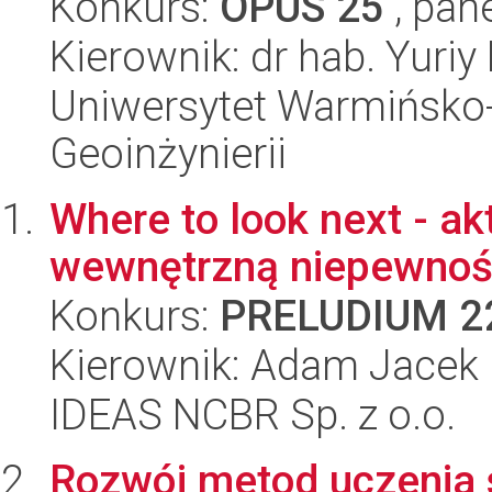
Konkurs:
OPUS 25
, pan
Kierownik: dr hab. Yuriy
Uniwersytet Warmińsko-
Geoinżynierii
Where to look next - a
wewnętrzną niepewnoś
Konkurs:
PRELUDIUM 2
Kierownik: Adam Jacek 
IDEAS NCBR Sp. z o.o.
Rozwój metod uczenia