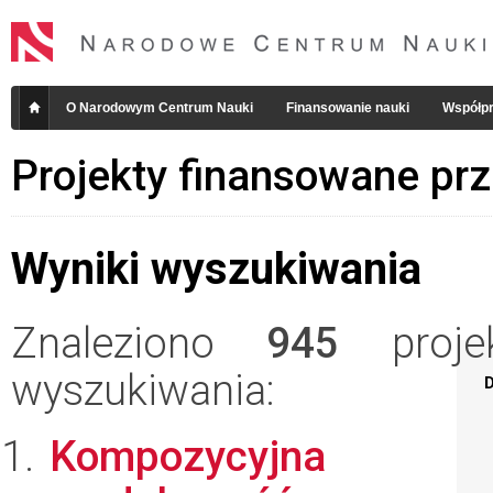
O Narodowym Centrum Nauki
Finansowanie nauki
Współpr
Projekty finansowane pr
Wyniki wyszukiwania
Znaleziono
945
projek
wyszukiwania:
D
Kompozycyjna