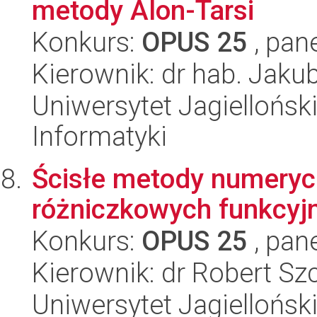
metody Alon-Tarsi
Konkurs:
OPUS 25
, pan
Kierownik: dr hab. Jaku
Uniwersytet Jagiellońsk
Informatyki
Ścisłe metody numeryc
różniczkowych funkcyj
Konkurs:
OPUS 25
, pan
Kierownik: dr Robert Sz
Uniwersytet Jagiellońsk