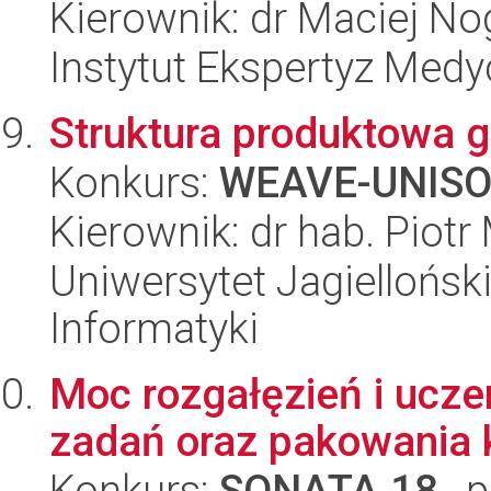
Kierownik: dr Maciej No
Instytut Ekspertyz Med
Struktura produktowa 
Konkurs:
WEAVE-UNIS
Kierownik: dr hab. Piotr
Uniwersytet Jagiellońsk
Informatyki
Moc rozgałęzień i ucz
zadań oraz pakowania 
Konkurs:
SONATA 18
, 