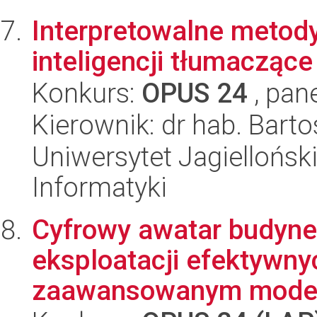
Interpretowalne metod
inteligencji tłumaczące
Konkurs:
OPUS 24
, pan
Kierownik: dr hab. Barto
Uniwersytet Jagiellońsk
Informatyki
Cyfrowy awatar budynek
eksploatacji efektywn
zaawansowanym model