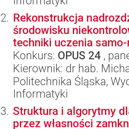
Informatyki
Rekonstrukcja nadrozd
środowisku niekontrol
techniki uczenia samo-
Konkurs:
OPUS 24
, pan
Kierownik: dr hab. Mich
Politechnika Śląska, Wyd
Informatyki
Struktura i algorytmy d
przez własności zamkni