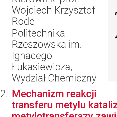
Wojciech Krzysztof
Rode
Politechnika
A
Rzeszowska im.
Ignacego
Łukasiewicza,
Wydział Chemiczny
Mechanizm reakcji
transferu metylu katal
metylotransferazy zaw