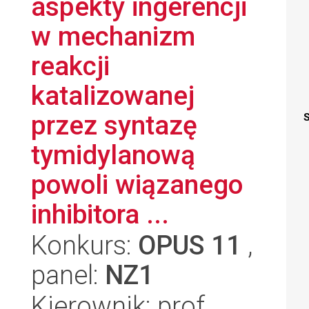
aspekty ingerencji
w mechanizm
reakcji
katalizowanej
przez syntazę
S
tymidylanową
powoli wiązanego
inhibitora ...
Konkurs:
OPUS 11
,
panel:
NZ1
Kierownik: prof.