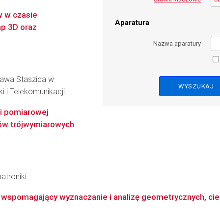
w w czasie
Aparatura
ap 3D oraz
Nazwa aparatury
ława Staszica w
ki i Telekomunikacji
i pomiarowej
któw trójwymiarowych
atroniki
wspomagający wyznaczanie i analizę geometrycznych, ciepl