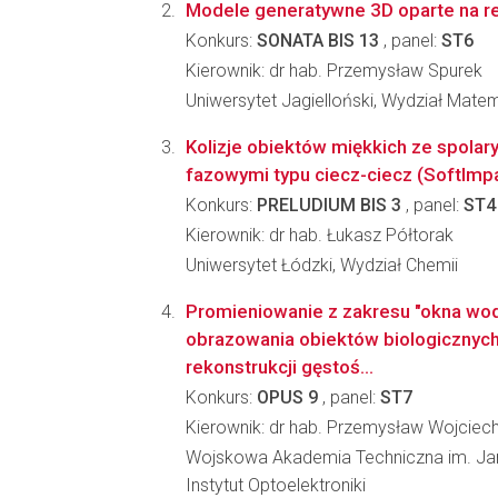
Modele generatywne 3D oparte na r
Konkurs:
SONATA BIS 13
, panel:
ST6
Kierownik: dr hab. Przemysław Spurek
Uniwersytet Jagielloński, Wydział Matem
Kolizje obiektów miękkich ze spola
fazowymi typu ciecz-ciecz (SoftImp
Konkurs:
PRELUDIUM BIS 3
, panel:
ST4
Kierownik: dr hab. Łukasz Półtorak
Uniwersytet Łódzki, Wydział Chemii
Promieniowanie z zakresu "okna wo
obrazowania obiektów biologicznych
rekonstrukcji gęstoś...
Konkurs:
OPUS 9
, panel:
ST7
Kierownik: dr hab. Przemysław Wojciec
Wojskowa Akademia Techniczna im. Ja
Instytut Optoelektroniki