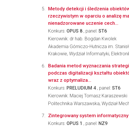
Metody detekcji i śledzenia obiektó
rzeczywistym w oparciu o analizę m
nienadzorowane uczenie cech...
Konkurs:
OPUS 8
, panel:
ST6
Kierownik: dr hab. Bogdan Kwolek
Akademia Górniczo-Hutnicza im. Stanis
Krakowie, Wydział Informatyki, Elektroni
Badania metod wyznaczania strategi
podczas digitalizacji kształtu obie
wraz z optymaliza...
Konkurs:
PRELUDIUM 4
, panel:
ST6
Kierownik: Maciej Tomasz Karaszewski
Politechnika Warszawska, Wydział Mech
Zintegrowany system informatyczny 
Konkurs:
OPUS 1
, panel:
NZ9