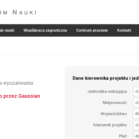
ie nauki
Współpraca zagraniczna
Centrum prasowe
Kontakt
Dane kierownika projektu i jed
ia wyszukiwania:
Jednostka realizująca
o przez Gaussian
Miejscowość
d
Województwo
Kierownik projektu
d
Płeć