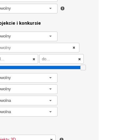
owolny
jekcie i konkursie
owolny
owolny
owolny
owolna
owolna