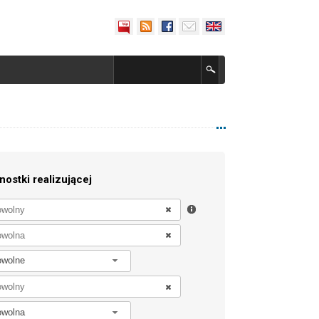
nostki realizującej
owolne
owolna