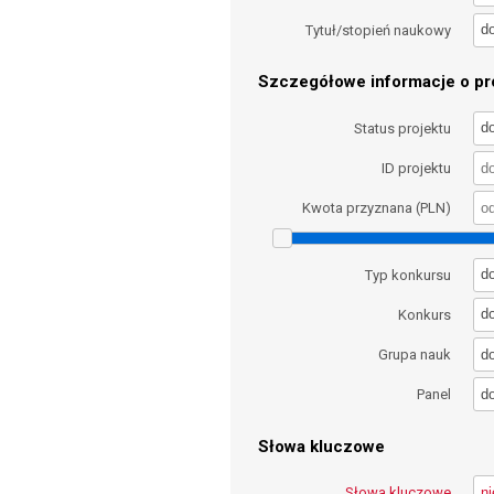
d
Tytuł/stopień naukowy
Szczegółowe informacje o pro
d
Status projektu
ID projektu
Kwota przyznana (PLN)
d
Typ konkursu
d
Konkurs
d
Grupa nauk
d
Panel
Słowa kluczowe
Słowa kluczowe