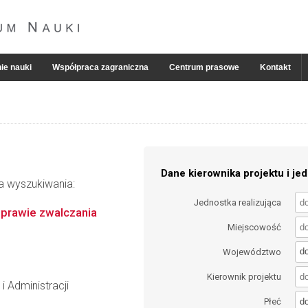
ie nauki
Współpraca zagraniczna
Centrum prasowe
Kontakt
Dane kierownika projektu i jed
ia wyszukiwania:
Jednostka realizująca
 prawie zwalczania
Miejscowość
d
Województwo
Kierownik projektu
 Administracji
d
Płeć