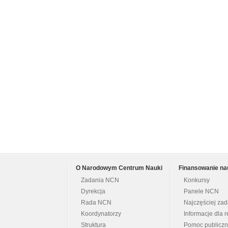
O Narodowym Centrum Nauki
Finansowanie na
Zadania NCN
Konkursy
Dyrekcja
Panele NCN
Rada NCN
Najczęściej za
Koordynatorzy
Informacje dla r
Struktura
Pomoc publicz