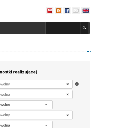
nostki realizującej
owolne
owolna