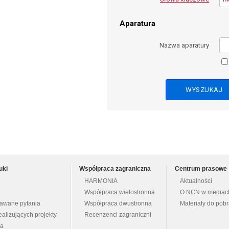
Aparatura
Nazwa aparatury
uki
Współpraca zagraniczna
Centrum prasowe
HARMONIA
Aktualności
Współpraca wielostronna
O NCN w mediac
dawane pytania
Współpraca dwustronna
Materiały do pob
ealizujących projekty
Recenzenci zagraniczni
na