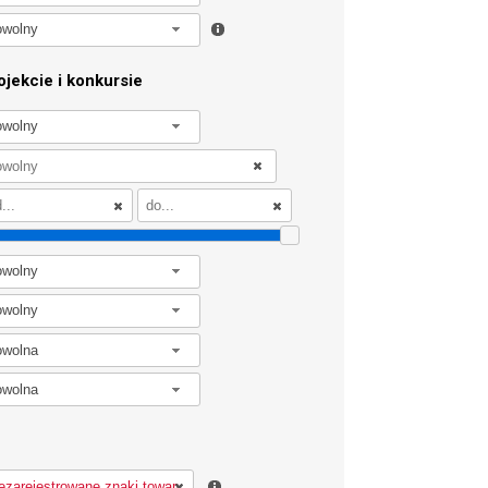
owolny
jekcie i konkursie
owolny
owolny
owolny
owolna
owolna