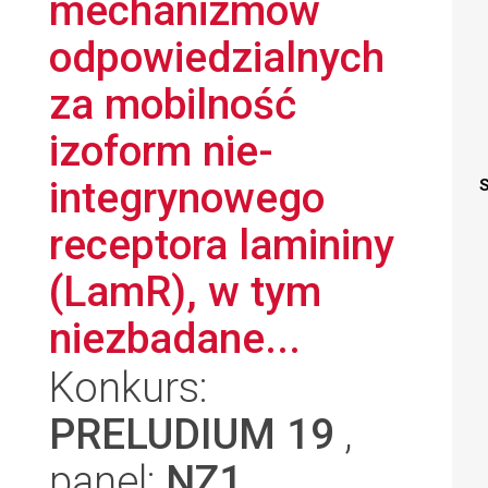
mechanizmów
odpowiedzialnych
za mobilność
izoform nie-
integrynowego
S
receptora lamininy
(LamR), w tym
niezbadane...
Konkurs:
PRELUDIUM 19
,
panel:
NZ1