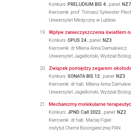
Konkurs:
PRELUDIUM BIS 4
, panel:
NZ7
Kierownik: prof. Tomasz Sylwester Plec
Uniwersytet Medyczny w Lublinie
Wpływ zanieczyszczenia światłem n
Konkurs:
OPUS 24
, panel:
NZ3
Kierownik: dr Milena Anna Damulewicz
Uniwersytet Jagielloński, Wydział Biologi
Związek pomiędzy zegarem okołodob
Konkurs:
SONATA BIS 12
, panel:
NZ3
Kierownik: dr hab. Milena Anna Damulew
Uniwersytet Jagielloński, Wydział Biologi
Mechanizmy molekularne terapeutyc
Konkurs:
JPND Call 2022
, panel:
NZ2
Kierownik: dr hab. Maciej Figiel
Instytut Chemii Bioorganicznej PAN