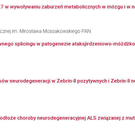
X7 w wywoływaniu zaburzeń metabolicznych w mózgu i w n
inicznej im. Mirosława Mossakowskiego PAN
tywnego splicingu w patogenezie ataksjirdzeniowo-móżdżkow
ów neurodegeneracji w Zebrin-II pozytywnych i Zebrin-II n
odłoże choroby neurodegeneracyjnej ALS związanej z mut