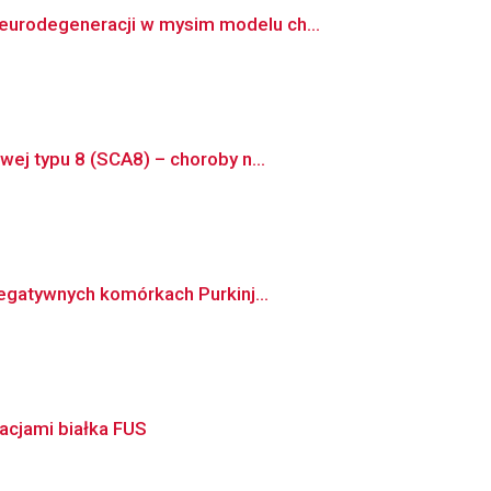
eurodegeneracji w mysim modelu ch...
ej typu 8 (SCA8) – choroby n...
egatywnych komórkach Purkinj...
acjami białka FUS