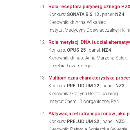
Rola receptora purynergicznego P2
Konkurs:
SONATA BIS 13
, panel:
NZ4
Kierownik: dr Anna Wilkaniec
Instytut Medycyny Doświadczalnej i Kl
Rola metylacji DNA i udział alterna
Konkurs:
OPUS 25
, panel:
NZ4
Kierownik: dr hab. Anna Marzena Sułek
Uczelnia Łazarskiego
Multiomiczna charakterystyka proces
Konkurs:
PRELUDIUM 22
, panel:
NZ3
Kierownik: Grażyna Beata Jamróg
Instytut Chemii Bioorganicznej PAN
Aktywacja retrotranspozonów jako p
Konkurs:
PRELUDIUM 22
, panel:
NZ5
Kierownik: Patrycja Agnieszka Świergiel