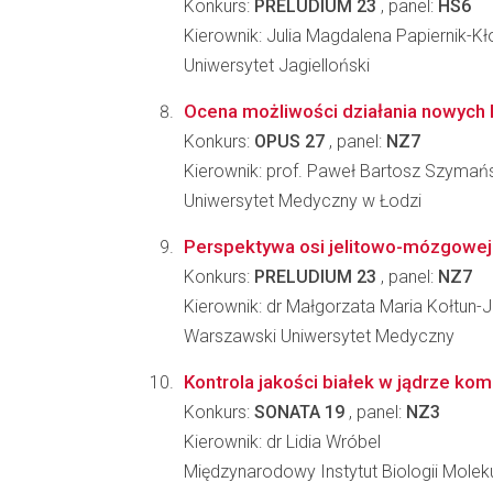
Konkurs:
PRELUDIUM 23
, panel:
HS6
Kierownik: Julia Magdalena Papiernik-K
Uniwersytet Jagielloński
Ocena możliwości działania nowych h
Konkurs:
OPUS 27
, panel:
NZ7
Kierownik: prof. Paweł Bartosz Szymań
Uniwersytet Medyczny w Łodzi
Perspektywa osi jelitowo-mózgowej
Konkurs:
PRELUDIUM 23
, panel:
NZ7
Kierownik: dr Małgorzata Maria Kołtun-
Warszawski Uniwersytet Medyczny
Kontrola jakości białek w jądrze k
Konkurs:
SONATA 19
, panel:
NZ3
Kierownik: dr Lidia Wróbel
Międzynarodowy Instytut Biologii Molek