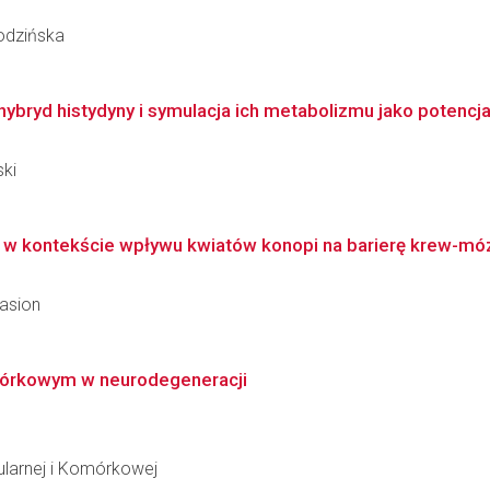
łodzińska
ybryd histydyny i symulacja ich metabolizmu jako potencjal
ski
 w kontekście wpływu kwiatów konopi na barierę krew-mó
Jasion
omórkowym w neurodegeneracji
ularnej i Komórkowej