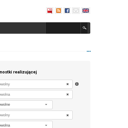
nostki realizującej
owolne
owolna