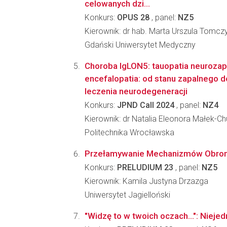
celowanych dzi...
Konkurs:
OPUS 28
, panel:
NZ5
Kierownik: dr hab. Marta Urszula Tomcz
Gdański Uniwersytet Medyczny
Choroba IgLON5: tauopatia neurozap
encefalopatia: od stanu zapalnego
leczenia neurodegeneracji
Konkurs:
JPND Call 2024
, panel:
NZ4
Kierownik: dr Natalia Eleonora Małek-Ch
Politechnika Wrocławska
Przełamywanie Mechanizmów Obronny
Konkurs:
PRELUDIUM 23
, panel:
NZ5
Kierownik: Kamila Justyna Drzazga
Uniwersytet Jagielloński
"Widzę to w twoich oczach...": Niej