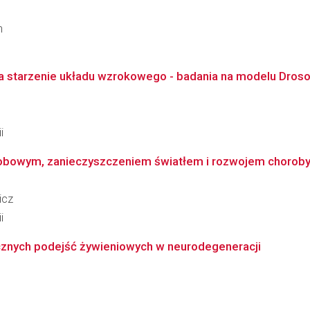
h
a starzenie układu wzrokowego - badania na modelu Droso
i
owym, zanieczyszczeniem światłem i rozwojem choroby Pa
icz
i
znych podejść żywieniowych w neurodegeneracji