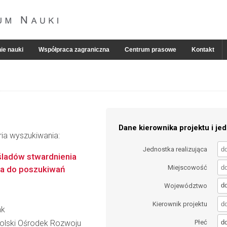
ie nauki
Współpraca zagraniczna
Centrum prasowe
Kontakt
Dane kierownika projektu i jed
ria wyszukiwania:
Jednostka realizująca
śladów stwardnienia
Miejscowość
a do poszukiwań
d
Województwo
Kierownik projektu
ak
d
lski Ośrodek Rozwoju
Płeć