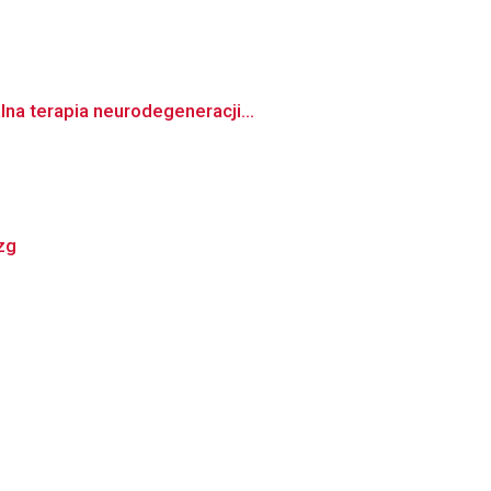
na terapia neurodegeneracji...
zg