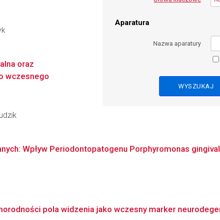
Aparatura
yk
Nazwa aparatury
alna oraz
 do wczesnego
udzik
ch: Wpływ Periodontopatogenu Porphyromonas gingivalis 
ednorodności pola widzenia jako wczesny marker neurodegen