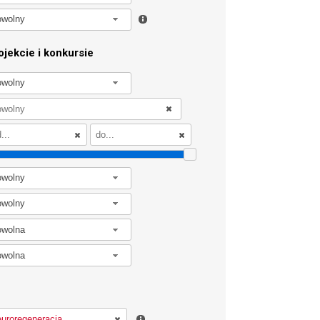
owolny
jekcie i konkursie
owolny
owolny
owolny
owolna
owolna