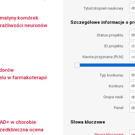
d
Tytuł/stopień naukowy
romatyny komórek
Szczegółowe informacje o pro
rażliwości neuronów
d
Status projektu
ID projektu
Kwota przyznana (PLN)
odorów
d
Typ konkursu
lu w farmakoterapii
d
Konkurs
d
Grupa nauk
d
Panel
NAD+ w chorobie
Słowa kluczowe
przedkliniczna ocena
Słowa kluczowe