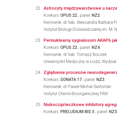
Astrocyty międzywarstwowe u naczeln
Konkurs:
OPUS 22
, panel:
NZ2
Kierownik: dr hab. Aleksandra Barbara
Instytut Biologii Doświadczalnej im. M.
Perinuklearny sygnalosom AKAP6 jak
Konkurs:
OPUS 22
, panel:
NZ4
Kierownik: dr hab. Tomasz Boczek
Uniwersytet Medyczny w Łodzi, Wydział
Zgłębienie procesów neurodegenerac
Konkurs:
SONATA 17
, panel:
NZ3
Kierownik: dr Paweł Michał Świtoński
Instytut Chemii Bioorganicznej PAN
Niskocząsteczkowe inhibitory agregac
Konkurs:
PRELUDIUM BIS 3
, panel:
NZ5