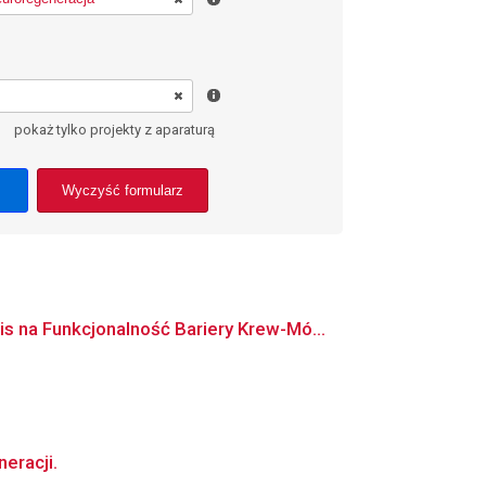
pokaż tylko projekty z aparaturą
Wyczyść formularz
na Funkcjonalność Bariery Krew-Mó...
eracji.