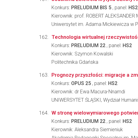
Konkurs:
PRELUDIUM BIS 5
, panel:
HS2
Kierownik: prof. ROBERT ALEKSANDER
Uniwersytet im. Adama Mickiewicza w Poz
Technologia wirtualnej rzeczywistoś
Konkurs:
PRELUDIUM 22
, panel:
HS2
Kierownik: Szymon Kowalski
Politechnika Gdańska
Prognozy przyszłości: migracje a zm
Konkurs:
OPUS 25
, panel:
HS2
Kierownik: dr Ewa Macura-Nnamdi
UNIWERSYTET ŚLĄSKI, Wydział Humani
W stronę wielowymiarowego potwier
Konkurs:
PRELUDIUM 22
, panel:
HS2
Kierownik: Aleksandra Siemieniuk
Akademia Pedagogiki Specjalnej im. Mar