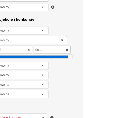
owolny
jekcie i konkursie
owolny
owolny
owolny
owolna
owolna