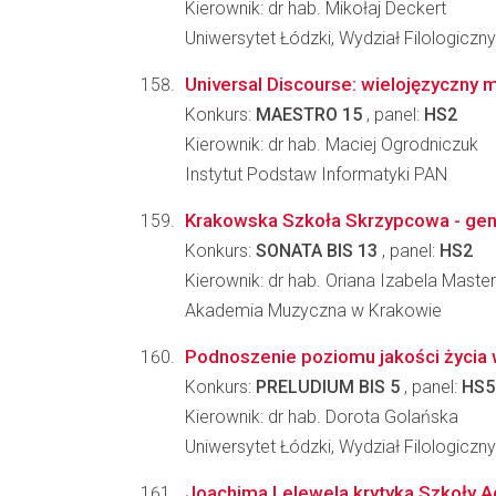
Kierownik: dr hab. Mikołaj Deckert
Uniwersytet Łódzki, Wydział Filologiczny
Universal Discourse: wielojęzyczny 
Konkurs:
MAESTRO 15
, panel:
HS2
Kierownik: dr hab. Maciej Ogrodniczuk
Instytut Podstaw Informatyki PAN
Krakowska Szkoła Skrzypcowa - gene
Konkurs:
SONATA BIS 13
, panel:
HS2
Kierownik: dr hab. Oriana Izabela Maste
Akademia Muzyczna w Krakowie
Podnoszenie poziomu jakości życia 
Konkurs:
PRELUDIUM BIS 5
, panel:
HS5
Kierownik: dr hab. Dorota Golańska
Uniwersytet Łódzki, Wydział Filologiczny
Joachima Lelewela krytyka Szkoły A