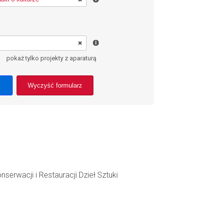
pokaż tylko projekty z aparaturą
Wyczyść formularz
rwacji i Restauracji Dzieł Sztuki