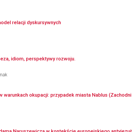
model relacji dyskursywnych
za, idiom, perspektywy rozwoju.
rnak
w warunkach okupacji: przypadek miasta Nablus (Zachodni
dama Naruszewicza w kontekście europejskiego antyjezui