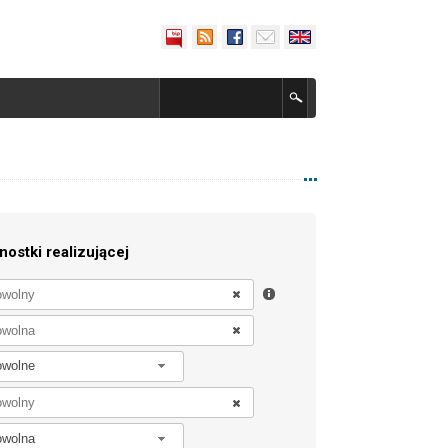
nostki realizującej
owolne
owolna