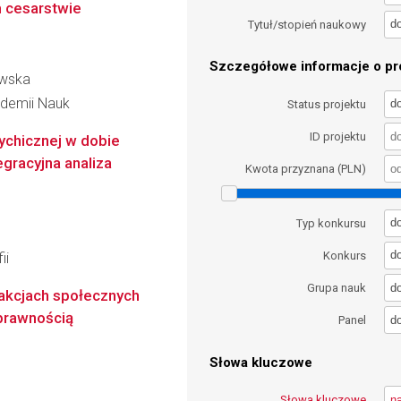
m cesarstwie
d
Tytuł/stopień naukowy
Szczegółowe informacje o pro
ewska
kademii Nauk
d
Status projektu
ID projektu
sychicznej w dobie
egracyjna analiza
Kwota przyznana (PLN)
d
Typ konkursu
d
Konkurs
ii
d
Grupa nauk
akcjach społecznych
prawnością
d
Panel
Słowa kluczowe
Słowa kluczowe