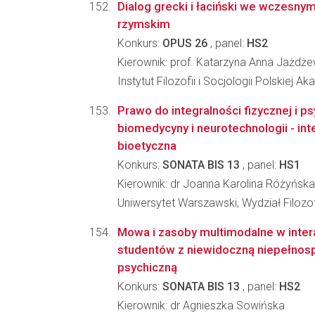
Dialog grecki i łaciński we wczesny
rzymskim
Konkurs:
OPUS 26
, panel:
HS2
Kierownik: prof. Katarzyna Anna Jażdż
Instytut Filozofii i Socjologii Polskiej A
Prawo do integralności fizycznej i p
biomedycyny i neurotechnologii - int
bioetyczna
Konkurs:
SONATA BIS 13
, panel:
HS1
Kierownik: dr Joanna Karolina Różyńska
Uniwersytet Warszawski, Wydział Filozof
Mowa i zasoby multimodalne w inter
studentów z niewidoczną niepełnos
psychiczną
Konkurs:
SONATA BIS 13
, panel:
HS2
Kierownik: dr Agnieszka Sowińska