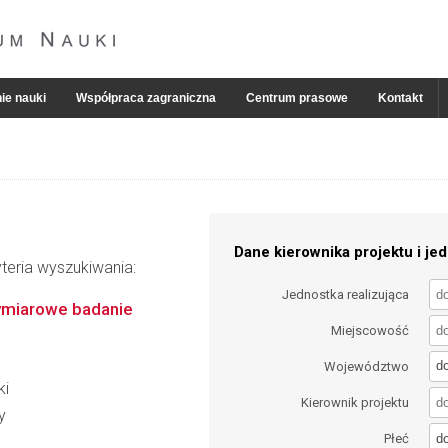
ie nauki
Współpraca zagraniczna
Centrum prasowe
Kontakt
Dane kierownika projektu i jed
teria wyszukiwania:
Jednostka realizująca
ymiarowe badanie
Miejscowość
d
Województwo
ki
Kierownik projektu
y
d
Płeć