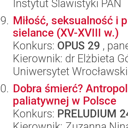
Instytut Slawistyki PAN
Miłość, seksualność i 
sielance (XV-XVIII w.)
Konkurs:
OPUS 29
, pan
Kierownik: dr Elżbieta G
Uniwersytet Wrocławski
Dobra śmierć? Antropol
paliatywnej w Polsce
Konkurs:
PRELUDIUM 2
Kierownik: Zuzanna Nin