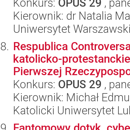
Konkurs:
OPUS 29
, pan
Kierownik: dr Natalia 
Uniwersytet Warszawsk
Respublica Controvers
katolicko-protestanckie
Pierwszej Rzeczypospol
Konkurs:
OPUS 29
, pan
Kierownik: Michał Edm
Katolicki Uniwersytet Lu
Fantomowy dotyk, cyber