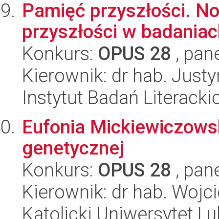
Pamięć przyszłości. N
przyszłości w badania
Konkurs:
OPUS 28
, pan
Kierownik: dr hab. Jus
Instytut Badań Literack
Eufonia Mickiewiczows
genetycznej
Konkurs:
OPUS 28
, pan
Kierownik: dr hab. Wojc
Katolicki Uniwersytet Lu