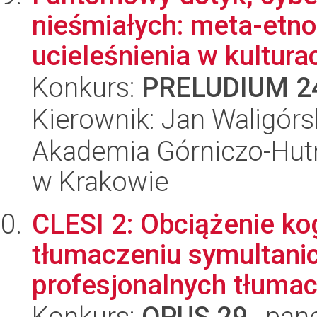
nieśmiałych: meta-etno
ucieleśnienia w kultura
Konkurs:
PRELUDIUM 2
Kierownik: Jan Waligórs
Akademia Górniczo-Hutn
w Krakowie
CLESI 2: Obciążenie ko
tłumaczeniu symultani
profesjonalnych tłumac
Konkurs:
OPUS 29
, pan