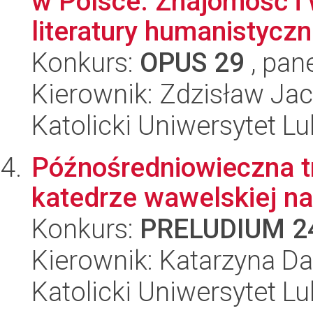
w Polsce. Znajomość i 
literatury humanistyczne
Konkurs:
OPUS 29
, pan
Kierownik: Zdzisław Ja
Katolicki Uniwersytet Lu
Późnośredniowieczna 
katedrze wawelskiej na 
Konkurs:
PRELUDIUM 2
Kierownik: Katarzyna Da
Katolicki Uniwersytet Lu