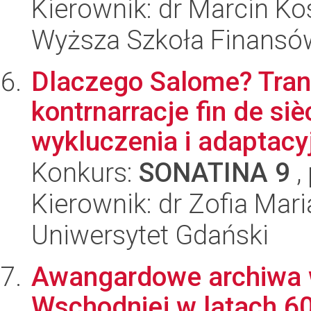
Kierownik: dr Marcin K
Wyższa Szkoła Finansó
Dlaczego Salome? Trans
kontrnarracje fin de si
wykluczenia i adaptacyj
Konkurs:
SONATINA 9
,
Kierownik: dr Zofia Mari
Uniwersytet Gdański
Awangardowe archiwa 
Wschodniej w latach 60