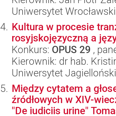
Uniwersytet Wrocławski
Kultura w procesie tran
rosyjskojęzyczną a jęz
Konkurs:
OPUS 29
, pan
Kierownik: dr hab. Krist
Uniwersytet Jagiellońsk
Między cytatem a głos
źródłowych w XIV-wie
"De iudiciis urine" Toma