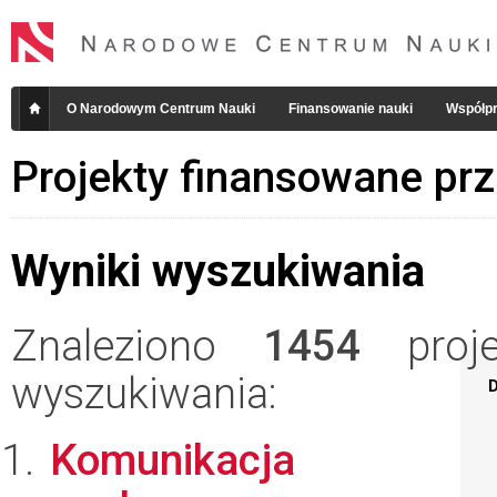
O Narodowym Centrum Nauki
Finansowanie nauki
Współpr
Projekty finansowane pr
Wyniki wyszukiwania
Znaleziono
1454
projek
wyszukiwania:
D
Komunikacja