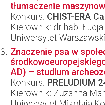
tłumaczenie maszynow
Konkurs:
CHIST-ERA Cal
Kierownik: dr hab. Łucja
Uniwersytet Warszawsk
Znaczenie psa w społe
środkowoeuropejskiego
AD) – studium archeozo
Konkurs:
PRELUDIUM 2
Kierownik: Zuzanna Mar
Uniwersytet Mikołaja K