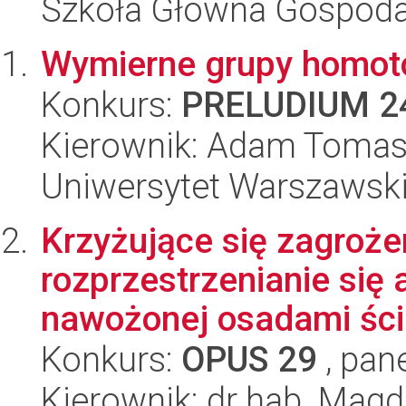
Szkoła Główna Gospoda
Wymierne grupy homoto
Konkurs:
PRELUDIUM 2
Kierownik: Adam Tomas
Uniwersytet Warszawsk
Krzyżujące się zagroż
rozprzestrzenianie się 
nawożonej osadami ści
Konkurs:
OPUS 29
, pan
Kierownik: dr hab. Magd