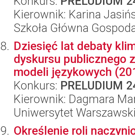
Konkurs:
PRELUDIUM 2
Kierownik: Karina Jasiń
Szkoła Główna Gospoda
Dziesięć lat debaty kli
dyskursu publicznego 
modeli językowych (201
Konkurs:
PRELUDIUM 2
Kierownik: Dagmara Mar
Uniwersytet Warszawsk
Określenie roli naczyni