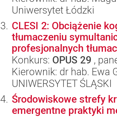
Uniwersytet Łódzki
CLESI 2: Obciążenie ko
tłumaczeniu symultani
profesjonalnych tłumac
Konkurs:
OPUS 29
, pan
Kierownik: dr hab. Ewa
UNIWERSYTET ŚLĄSKI
Środowiskowe strefy k
emergentne praktyki m