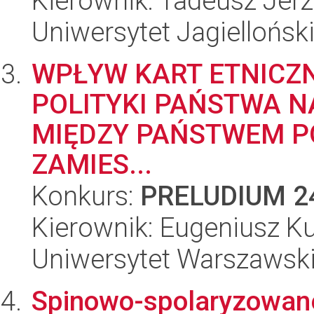
Kierownik: Tadeusz Jerz
Uniwersytet Jagiellońsk
WPŁYW KART ETNICZ
POLITYKI PAŃSTWA 
MIĘDZY PAŃSTWEM P
ZAMIES...
Konkurs:
PRELUDIUM 2
Kierownik: Eugeniusz K
Uniwersytet Warszawsk
Spinowo-spolaryzowane