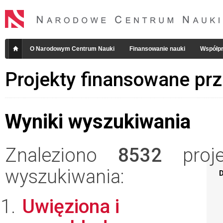
O Narodowym Centrum Nauki
Finansowanie nauki
Współpr
Projekty finansowane pr
Wyniki wyszukiwania
Znaleziono
8532
projek
wyszukiwania:
D
Uwięziona i