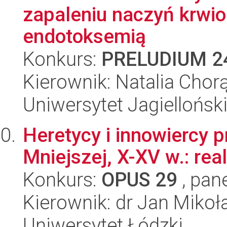
zapaleniu naczyń krw
endotoksemią
Konkurs:
PRELUDIUM 2
Kierownik: Natalia Chor
Uniwersytet Jagiellońsk
Heretycy i innowiercy 
Mniejszej, X-XV w.: rea
Konkurs:
OPUS 29
, pan
Kierownik: dr Jan Mikoł
Uniwersytet Łódzki