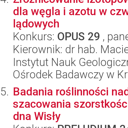
dla węgla i azotu w c
lądowych
Konkurs:
OPUS 29
, pan
Kierownik: dr hab. Maci
Instytut Nauk Geologic
Ośrodek Badawczy w K
Badania roślinności na
szacowania szorstkośc
dna Wisły