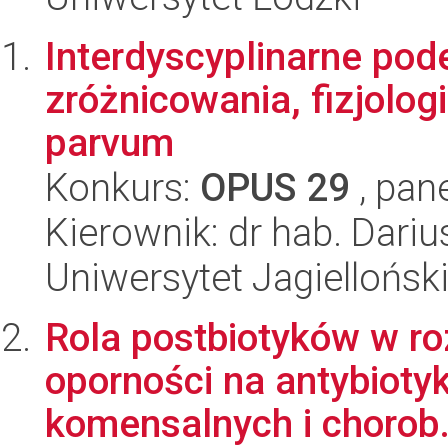
Interdyscyplinarne pod
zróżnicowania, fizjolog
parvum
Konkurs:
OPUS 29
, pan
Kierownik: dr hab. Dariu
Uniwersytet Jagiellońsk
Rola postbiotyków w ro
oporności na antybiotyki
komensalnych i chorob.