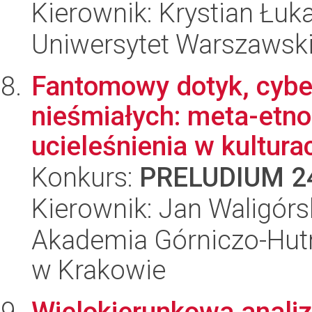
Kierownik: Krystian Łuk
Uniwersytet Warszawsk
Fantomowy dotyk, cyber
nieśmiałych: meta-etno
ucieleśnienia w kultura
Konkurs:
PRELUDIUM 2
Kierownik: Jan Waligórs
Akademia Górniczo-Hutn
w Krakowie
Wielokierunkowa analiz