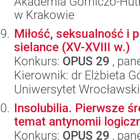
Akademia Górniczo-Hutn
w Krakowie
Miłość, seksualność i 
sielance (XV-XVIII w.)
Konkurs:
OPUS 29
, pan
Kierownik: dr Elżbieta G
Uniwersytet Wrocławski
Insolubilia. Pierwsze 
temat antynomii logicz
Konkurs:
OPUS 29
, pan