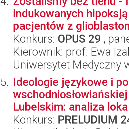
Zostaliśmy bez tlenu - 
indukowanych hipoksją
pacjentów z glioblastom
Konkurs:
OPUS 29
, pan
Kierownik: prof. Ewa Iz
Uniwersytet Medyczny 
Ideologie językowe i 
wschodniosłowiańskiej
Lubelskim: analiza loka
Konkurs:
PRELUDIUM 2