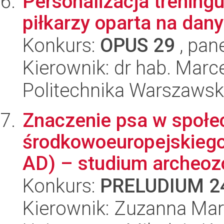
Personalizacja trenin
piłkarzy oparta na da
Konkurs:
OPUS 29
, pan
Kierownik: dr hab. Marc
Politechnika Warszaws
Znaczenie psa w społe
środkowoeuropejskiego
AD) – studium archeozo
Konkurs:
PRELUDIUM 2
Kierownik: Zuzanna Mar