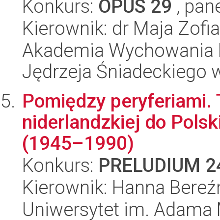
Konkurs:
OPUS 29
, pan
Kierownik: dr Maja Zof
Akademia Wychowania F
Jędrzeja Śniadeckiego
Pomiędzy peryferiami. T
niderlandzkiej do Pols
(1945–1990)
Konkurs:
PRELUDIUM 2
Kierownik: Hanna Bereź
Uniwersytet im. Adama 