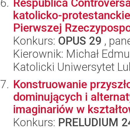
Respublica Controvers
katolicko-protestanckie
Pierwszej Rzeczypospol
Konkurs:
OPUS 29
, pan
Kierownik: Michał Edm
Katolicki Uniwersytet Lu
Konstruowanie przyszło
dominujących i alterna
imaginariów w kształto
Konkurs:
PRELUDIUM 2