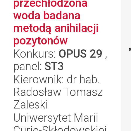
przechłodzona
woda badana
metodą anihilacji
pozytonów
Konkurs:
OPUS 29
,
S
panel:
ST3
Kierownik: dr hab.
Radosław Tomasz
Zaleski
Uniwersytet Marii
Curie-Skłodowskiej