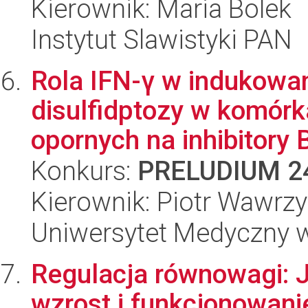
Kierownik: Maria Bolek
Instytut Slawistyki PAN
Rola IFN-γ w indukowa
disulfidptozy w komórk
opornych na inhibitory B
Konkurs:
PRELUDIUM 2
Kierownik: Piotr Wawrzy
Uniwersytet Medyczny 
Regulacja równowagi: J
wzrost i funkcjonowani