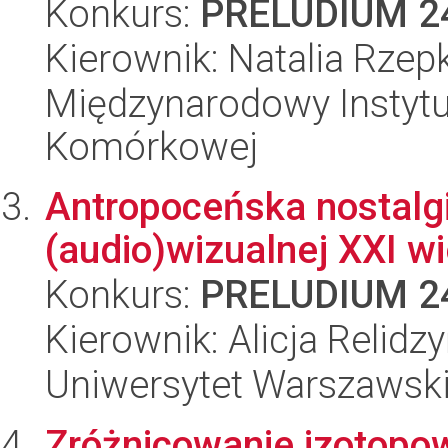
Konkurs:
PRELUDIUM 2
Kierownik: Natalia Rzep
Międzynarodowy Instytut
Komórkowej
Antropoceńska nostalgi
(audio)wizualnej XXI w
Konkurs:
PRELUDIUM 2
Kierownik: Alicja Relidz
Uniwersytet Warszawsk
Zróżnicowanie izotopo