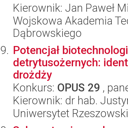
Kierownik: Jan Paweł M
Wojskowa Akademia Tec
Dąbrowskiego
Potencjał biotechnolo
detrytusożernych: ident
drożdży
Konkurs:
OPUS 29
, pan
Kierownik: dr hab. Jus
Uniwersytet Rzeszowsk