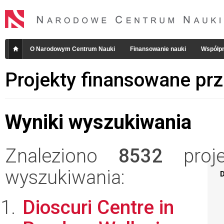
O Narodowym Centrum Nauki
Finansowanie nauki
Współpr
Projekty finansowane pr
Wyniki wyszukiwania
Znaleziono
8532
projek
wyszukiwania:
D
Dioscuri Centre in