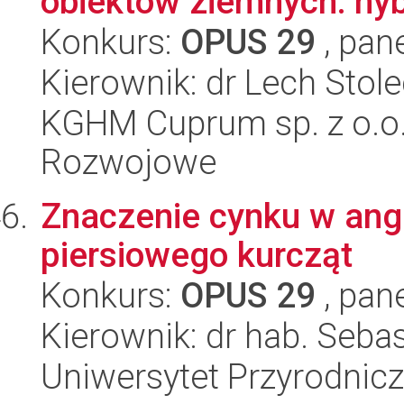
obiektów ziemnych: hyb
Konkurs:
OPUS 29
, pan
Kierownik: dr Lech Stole
KGHM Cuprum sp. z o.o
Rozwojowe
Znaczenie cynku w ang
piersiowego kurcząt
Konkurs:
OPUS 29
, pan
Kierownik: dr hab. Seba
Uniwersytet Przyrodnic