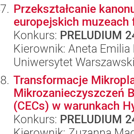
Przekształcanie kanonu
europejskich muzeach f
Konkurs:
PRELUDIUM 2
Kierownik: Aneta Emili
Uniwersytet Warszawsk
Transformacje Mikropla
Mikrozanieczyszczeń 
(CECs) w warunkach Hy
Konkurs:
PRELUDIUM 2
Kierownik: Zuzanna Ma