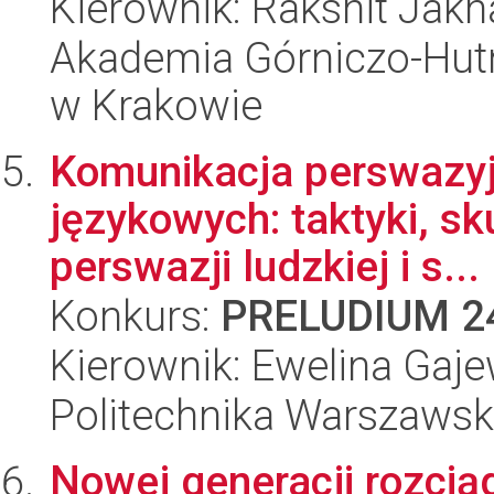
Kierownik: Rakshit Jakh
Akademia Górniczo-Hutn
w Krakowie
Komunikacja perswazyj
językowych: taktyki, s
perswazji ludzkiej i s...
Konkurs:
PRELUDIUM 2
Kierownik: Ewelina Gaj
Politechnika Warszaws
Nowej generacji rozcią