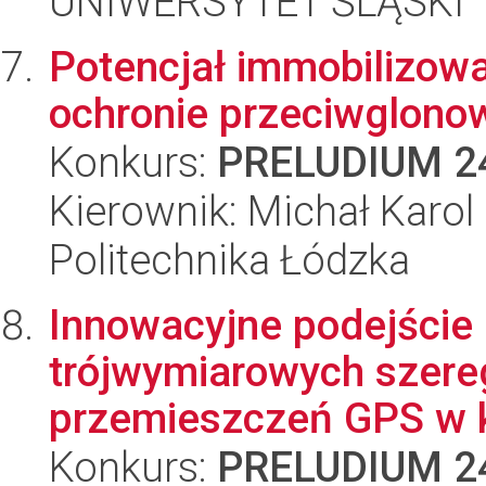
UNIWERSYTET ŚLĄSKI
Potencjał immobilizowa
ochronie przeciwglono
Konkurs:
PRELUDIUM 2
Kierownik: Michał Karo
Politechnika Łódzka
Innowacyjne podejście
trójwymiarowych szer
przemieszczeń GPS w k
Konkurs:
PRELUDIUM 2