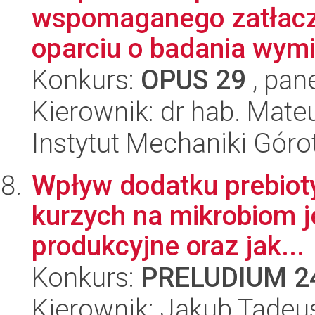
wspomaganego zatłac
oparciu o badania wymi
Konkurs:
OPUS 29
, pan
Kierownik: dr hab. Mate
Instytut Mechaniki Gór
Wpływ dodatku prebioty
kurzych na mikrobiom je
produkcyjne oraz jak...
Konkurs:
PRELUDIUM 2
Kierownik: Jakub Tadeu