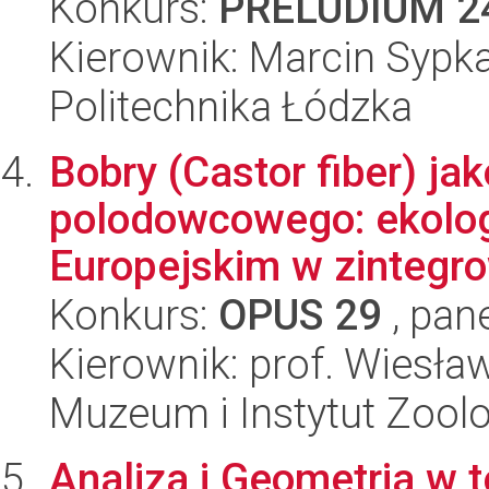
Konkurs:
PRELUDIUM 2
Kierownik: Marcin Sypk
Politechnika Łódzka
Bobry (Castor fiber) ja
polodowcowego: ekolog
Europejskim w zintegro
Konkurs:
OPUS 29
, pan
Kierownik: prof. Wiesł
Muzeum i Instytut Zoolo
Analiza i Geometria w t