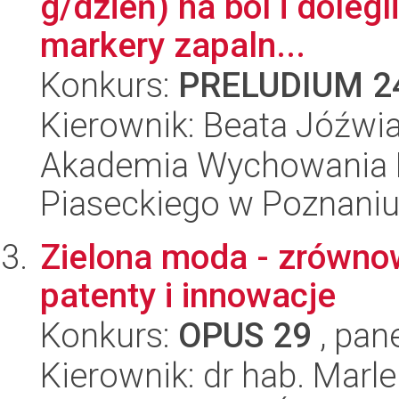
g/dzień) na ból i doleg
markery zapaln...
Konkurs:
PRELUDIUM 2
Kierownik: Beata Jóźwi
Akademia Wychowania F
Piaseckiego w Poznani
Zielona moda - zrówno
patenty i innowacje
Konkurs:
OPUS 29
, pan
Kierownik: dr hab. Mar