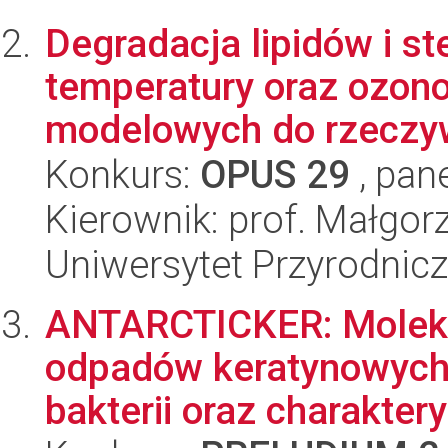
Degradacja lipidów i s
temperatury oraz ozon
modelowych do rzeczywi
Konkurs:
OPUS 29
, pan
Kierownik: prof. Małgor
Uniwersytet Przyrodnic
ANTARCTICKER: Moleku
odpadów keratynowych 
bakterii oraz charaktery