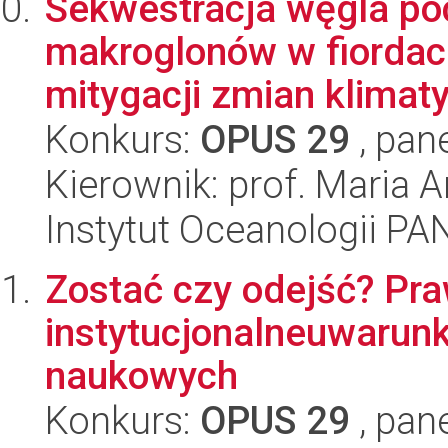
Sekwestracja węgla po
makroglonów w fiordach
mitygacji zmian klimaty
Konkurs:
OPUS 29
, pan
Kierownik: prof. Maria
Instytut Oceanologii PA
Zostać czy odejść? Pr
instytucjonalneuwarun
naukowych
Konkurs:
OPUS 29
, pan