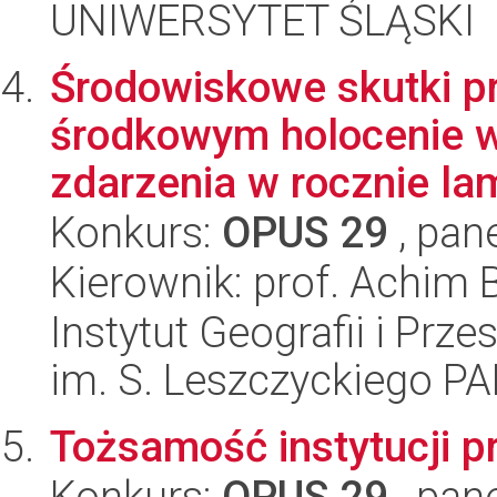
UNIWERSYTET ŚLĄSKI
Środowiskowe skutki p
środkowym holocenie w 
zdarzenia w rocznie lam
Konkurs:
OPUS 29
, pan
Kierownik: prof. Achim 
Instytut Geografii i Pr
im. S. Leszczyckiego P
Tożsamość instytucji 
Konkurs:
OPUS 29
, pan