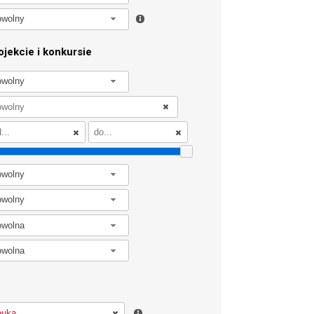
owolny
jekcie i konkursie
owolny
owolny
owolny
owolna
owolna