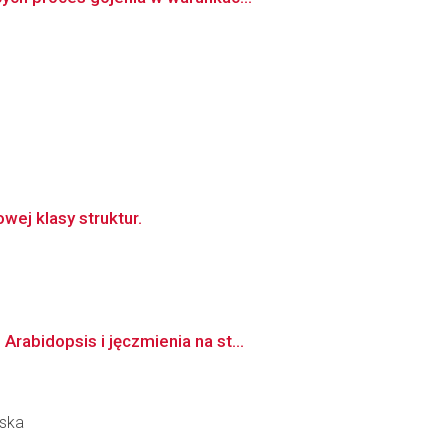
ej klasy struktur.
abidopsis i jęczmienia na st...
iska