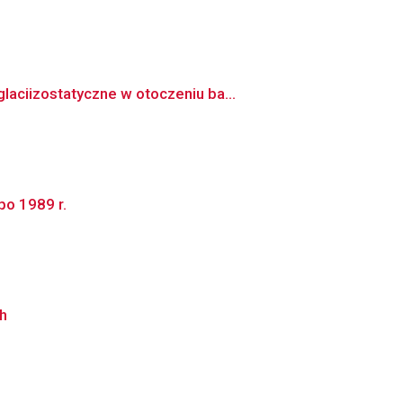
aciizostatyczne w otoczeniu ba...
po 1989 r.
h