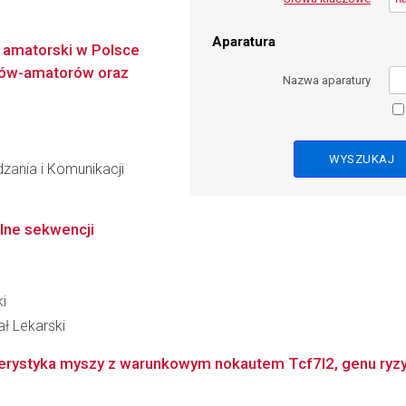
Aparatura
 amatorski w Polsce
wców-amatorów oraz
Nazwa aparatury
dzania i Komunikacji
lne sekwencji
i
ł Lekarski
erystyka myszy z warunkowym nokautem Tcf7l2, genu ryzyk