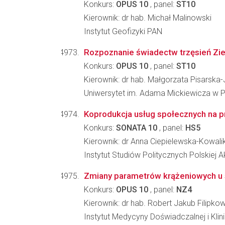
Konkurs:
OPUS 10
, panel:
ST10
Kierownik: dr hab. Michał Malinowski
Instytut Geofizyki PAN
Rozpoznanie świadectw trzęsień Zie
Konkurs:
OPUS 10
, panel:
ST10
Kierownik: dr hab. Małgorzata Pisarska
Uniwersytet im. Adama Mickiewicza w P
Koprodukcja usług społecznych na pr
Konkurs:
SONATA 10
, panel:
HS5
Kierownik: dr Anna Ciepielewska-Kowali
Instytut Studiów Politycznych Polskiej 
Zmiany parametrów krążeniowych u s
Konkurs:
OPUS 10
, panel:
NZ4
Kierownik: dr hab. Robert Jakub Filipkow
Instytut Medycyny Doświadczalnej i Kl