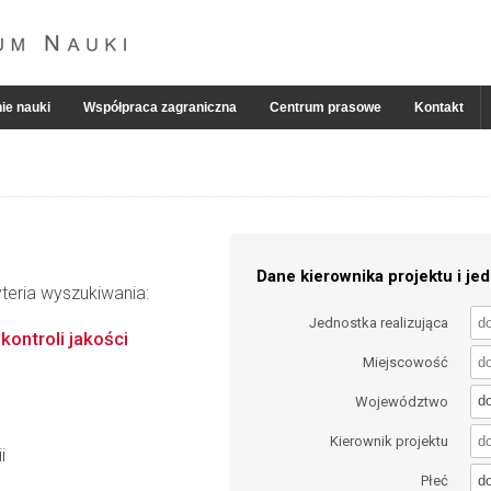
ie nauki
Współpraca zagraniczna
Centrum prasowe
Kontakt
Dane kierownika projektu i jed
teria wyszukiwania:
Jednostka realizująca
ontroli jakości
Miejscowość
d
Województwo
Kierownik projektu
i
d
Płeć