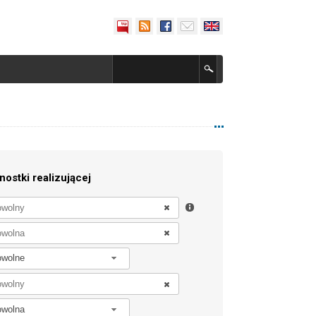
nostki realizującej
owolne
owolna