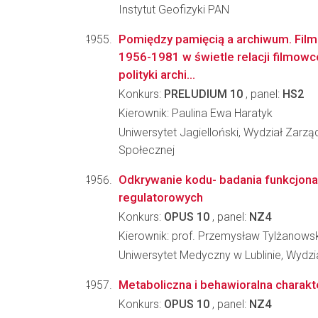
Instytut Geofizyki PAN
Pomiędzy pamięcią a archiwum. Film
1956-1981 w świetle relacji filmo
polityki archi...
Konkurs:
PRELUDIUM 10
, panel:
HS2
Kierownik: Paulina Ewa Haratyk
Uniwersytet Jagielloński, Wydział Zarzą
Społecznej
Odkrywanie kodu- badania funkcjona
regulatorowych
Konkurs:
OPUS 10
, panel:
NZ4
Kierownik: prof. Przemysław Tylżanowsk
Uniwersytet Medyczny w Lublinie, Wydzia
Metaboliczna i behawioralna charakt
Konkurs:
OPUS 10
, panel:
NZ4