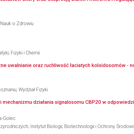
 Nauk o Zdrowiu
i, Fizyki i Chemii
e uwalnianie oraz ruchliwość łaciatych koloidosomów - now
znaniu, Wydział Fizyki
ji mechanizmu działania signalosomu CBP20 w odpowiedzi Ar
a-Golec
odniczych; Instytut Biologii, Biotechnologii i Ochrony Środow