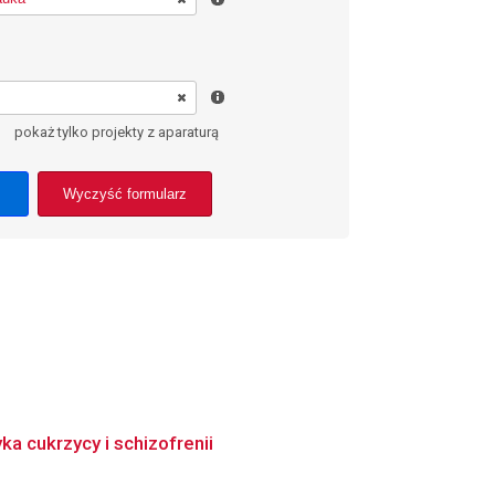
pokaż tylko projekty z aparaturą
Wyczyść formularz
a cukrzycy i schizofrenii