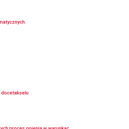
amatycznych.
 docetakselu
ych proces gojenia w warunkac...