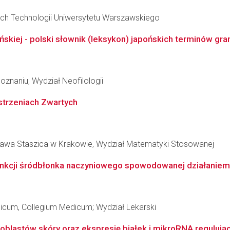
ch Technologii Uniwersytetu Warszawskiego
skiej - polski słownik (leksykon) japońskich terminów gr
znaniu, Wydział Neofilologii
strzeniach Zwartych
ława Staszica w Krakowie, Wydział Matematyki Stosowanej
nkcji śródbłonka naczyniowego spowodowanej działaniem
dicum, Collegium Medicum; Wydział Lekarski
blastów skóry oraz ekspresję białek i mikroRNA regulując