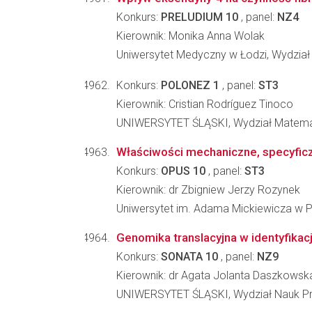
Konkurs:
PRELUDIUM 10
, panel:
NZ4
Kierownik: Monika Anna Wolak
Uniwersytet Medyczny w Łodzi, Wydział
Konkurs:
POLONEZ 1
, panel:
ST3
Kierownik: Cristian Rodríguez Tinoco
UNIWERSYTET ŚLĄSKI, Wydział Matematyk
Właściwości mechaniczne, specyficzn
Konkurs:
OPUS 10
, panel:
ST3
Kierownik: dr Zbigniew Jerzy Rozynek
Uniwersytet im. Adama Mickiewicza w Po
Genomika translacyjna w identyfikac
Konkurs:
SONATA 10
, panel:
NZ9
Kierownik: dr Agata Jolanta Daszkowsk
UNIWERSYTET ŚLĄSKI, Wydział Nauk Przyr