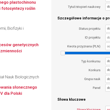
nego plastochinonu
d
Tytuł/stopień naukowy
fotosyntezy roślin
Szczegółowe informacje o pro
ii, Biofizyki i
d
Status projektu
ID projektu
rocesów genetycznych
Kwota przyznana (PLN)
 zmienności
d
Typ konkursu
d
Konkurs
iał Nauk Biologicznych
d
Grupa nauk
iowania słonecznego
d
Panel
V dla Polski
Słowa kluczowe
Słowa kluczowe