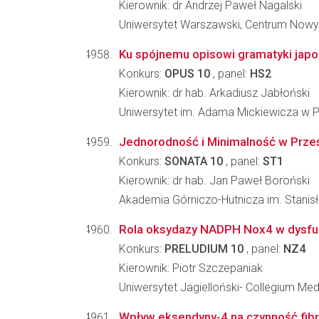
Kierownik: dr Andrzej Paweł Nagalski
Uniwersytet Warszawski, Centrum Nowy
Ku spójnemu opisowi gramatyki japoń
Konkurs:
OPUS 10
, panel:
HS2
Kierownik: dr hab. Arkadiusz Jabłoński
Uniwersytet im. Adama Mickiewicza w Po
Jednorodność i Minimalność w Prze
Konkurs:
SONATA 10
, panel:
ST1
Kierownik: dr hab. Jan Paweł Boroński
Akademia Górniczo-Hutnicza im. Stanis
Rola oksydazy NADPH Nox4 w dysfu
Konkurs:
PRELUDIUM 10
, panel:
NZ4
Kierownik: Piotr Szczepaniak
Uniwersytet Jagielloński- Collegium Me
Wpływ eksendyny-4 na czynność fibro