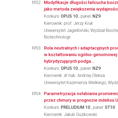
Modyfikacje długości łańcucha bocz
jako metoda zwiększenia wydajności 
Konkurs:
OPUS 10
, panel:
NZ9
Kierownik: prof. Jerzy Kruk
Uniwersytet Jagielloński, Wydział Biochem
Biotechnologii
Rola neutralnych i adaptacyjnych p
w kształtowaniu ogólno-genomowej
hybrydyzujących podga...
Konkurs:
OPUS 10
, panel:
NZ9
Kierownik: dr hab. Andrzej Oleksa
Uniwersytet Kazimierza Wielkiego, Wydz
Parametryzacja osłabiania promien
przez chmury w prognozie indeksu U
Konkurs:
PRELUDIUM 10
, panel:
ST10
Kierownik: Jakub Guzikowski