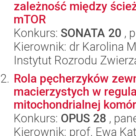
zależność między ście
mTOR
Konkurs:
SONATA 20
, 
Kierownik: dr Karolina
Instytut Rozrodu Zwier
Rola pęcherzyków zew
macierzystych w regula
mitochondrialnej komór
Konkurs:
OPUS 28
, pan
Kierownik: prof. Ewa K