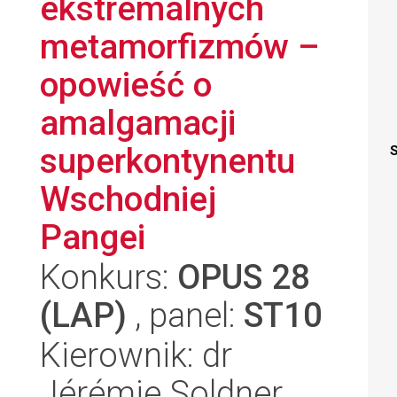
ekstremalnych
metamorfizmów –
opowieść o
amalgamacji
superkontynentu
S
Wschodniej
Pangei
Konkurs:
OPUS 28
(LAP)
, panel:
ST10
Kierownik: dr
Jérémie Soldner