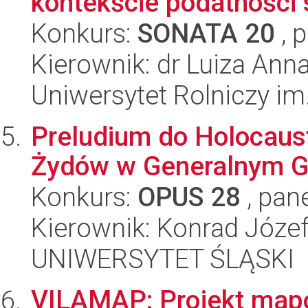
kontekście podatności s
Konkurs:
SONATA 20
, 
Kierownik: dr Luiza An
Uniwersytet Rolniczy im
Preludium do Holocaus
Żydów w Generalnym G
Konkurs:
OPUS 28
, pan
Kierownik: Konrad Józe
UNIWERSYTET ŚLĄSKI
VILAMAP: Projekt map