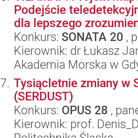
Podejście teledetekcyj
dla lepszego zrozumieni
Konkurs:
SONATA 20
, 
Kierownik: dr Łukasz J
Akademia Morska w Gd
Tysiącletnie zmiany w
(SERDUST)
Konkurs:
OPUS 28
, pan
Kierownik: prof. Denis_
Politechnika Śląska