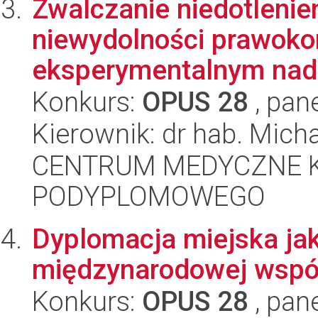
Zwalczanie niedotlenie
niewydolności prawok
eksperymentalnym nadc
Konkurs:
OPUS 28
, pan
Kierownik: dr hab. Mic
CENTRUM MEDYCZNE 
PODYPLOMOWEGO
Dyplomacja miejska jak
międzynarodowej współ
Konkurs:
OPUS 28
, pan