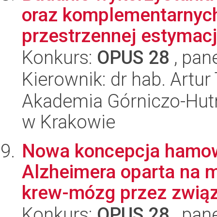
oraz komplementarnych
przestrzennej estymacji
Konkurs:
OPUS 28
, pan
Kierownik: dr hab. Artu
Akademia Górniczo-Hutn
w Krakowie
Nowa koncepcja hamow
Alzheimera oparta na m
krew-mózg przez związk
Konkurs:
OPUS 28
, pan