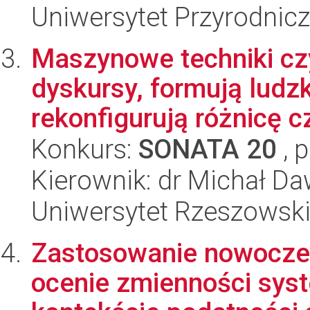
Uniwersytet Przyrodnic
Maszynowe techniki czyt
dyskursy, formują ludz
rekonfigurują różnicę cz
Konkurs:
SONATA 20
, 
Kierownik: dr Michał D
Uniwersytet Rzeszowsk
Zastosowanie nowoczes
ocenie zmienności sy