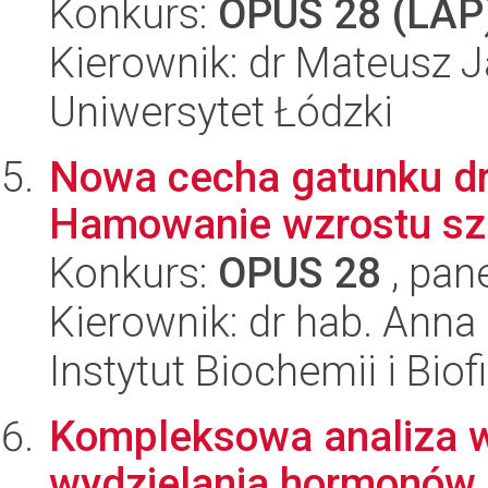
Konkurs:
OPUS 28 (LAP
Kierownik: dr Mateusz 
Uniwersytet Łódzki
Nowa cecha gatunku dr
Hamowanie wzrostu sze
Konkurs:
OPUS 28
, pan
Kierownik: dr hab. Anna
Instytut Biochemii i Biof
Kompleksowa analiza w
wydzielania hormonów o