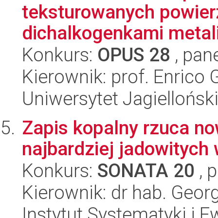
teksturowanych powier
dichalkogenkami metali
Konkurs:
OPUS 28
, pan
Kierownik: prof. Enrico
Uniwersytet Jagiellońsk
Zapis kopalny rzuca no
najbardziej jadowitych
Konkurs:
SONATA 20
, 
Kierownik: dr hab. Geor
Instytut Systematyki i E