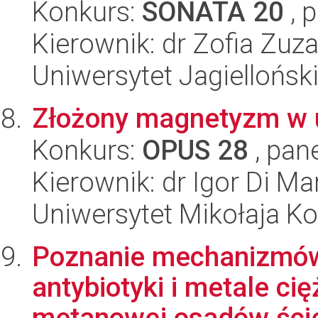
Konkurs:
SONATA 20
, 
Kierownik: dr Zofia Zu
Uniwersytet Jagiellońsk
Złożony magnetyzm w u
Konkurs:
OPUS 28
, pan
Kierownik: dr Igor Di Ma
Uniwersytet Mikołaja K
Poznanie mechanizmów 
antybiotyki i metale ci
metanowej osadów ście