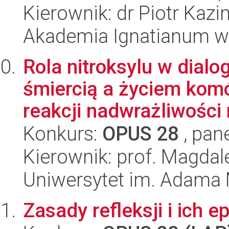
Kierownik: dr Piotr Kazi
Akademia Ignatianum w
Rola nitroksylu w dia
śmiercią a życiem komó
reakcji nadwrażliwości n
Konkurs:
OPUS 28
, pan
Kierownik: prof. Magda
Uniwersytet im. Adama 
Zasady refleksji i ich 