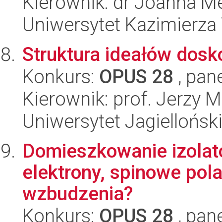
Kierownik: dr Joanna M
Uniwersytet Kazimierza
Struktura ideałów dosko
Konkurs:
OPUS 28
, pan
Kierownik: prof. Jerzy
Uniwersytet Jagiellońsk
Domieszkowanie izola
elektrony, spinowe po
wzbudzenia?
Konkurs:
OPUS 28
, pan