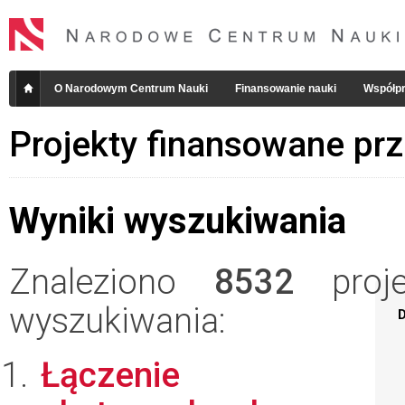
O Narodowym Centrum Nauki
Finansowanie nauki
Współpr
Projekty finansowane pr
Wyniki wyszukiwania
Znaleziono
8532
projek
wyszukiwania:
D
Łączenie