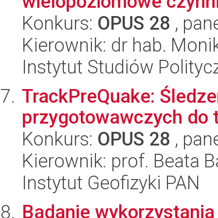
wielopoziomowe czynnik
Konkurs:
OPUS 28
, pan
Kierownik: dr hab. Mon
Instytut Studiów Polity
TrackPreQuake: Śledze
przygotowawczych do t
Konkurs:
OPUS 28
, pan
Kierownik: prof. Beata B
Instytut Geofizyki PAN
Badanie wykorzystania 