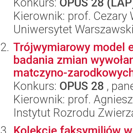
Konkurs:
OPUS 28 (LAP
Kierownik: prof. Cezary 
Uniwersytet Warszawsk
Trójwymiarowy model e
badania zmian wywołany
matczyno-zarodkowyc
Konkurs:
OPUS 28
, pan
Kierownik: prof. Agnies
Instytut Rozrodu Zwier
Kolekcje faksymiliów w 